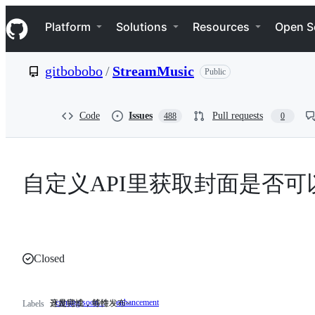
S
Navigation Menu
k
Platform
Solutions
Resources
Open S
i
p
t
gitbobobo
/
StreamMusic
Public
o
c
o
n
Code
Issues
Pull requests
488
0
t
e
n
t
自定义API里获取封面是否
Closed
coming soon...
enhancement
开发完成，等待发布~
这是特性，特性～
开
这
Labels
发
是