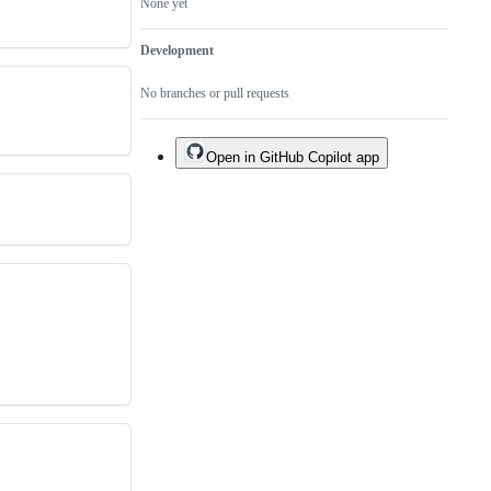
None yet
Development
No branches or pull requests
Open in GitHub Copilot app