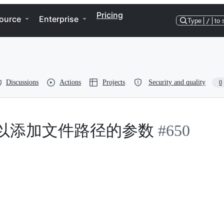
Pricing
ource
Enterprise
Type
/
to 
Discussions
Actions
Projects
Security and quality
0
可以添加文件路径的参数
#650