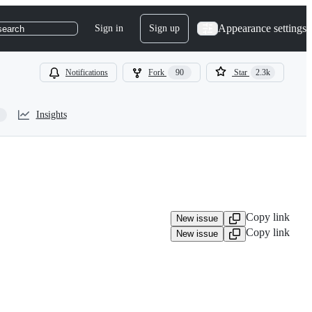
Appearance settings
Sign in
Sign up
search
Notifications
Fork
90
Star
2.3k
Insights
Copy link
New issue
Copy link
New issue