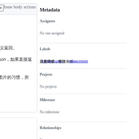
Issue body actions
Metadata
Assignees
Metadata
Issue
actions
No one assigned
定义返回。
Labels
son，如果直接返
coming soon...
enhancement
开发完成，等待发布~
这是特性，特性～
开
这
发
是
完
特
Projects
图片的习惯，所
成，
性，
等
特
No projects
待
性
发
～
布
Milestone
~
No milestone
Relationships