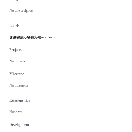
Metadata
Issue
actions
No one assigned
Labels
coming soon...
enhancement
开发完成，等待发布~
这是特性，特性～
开
这
发
是
完
特
Projects
成，
性，
等
特
No projects
待
性
发
～
布
Milestone
~
No milestone
Relationships
None yet
Development