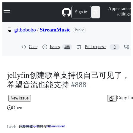
S
Navigation Menu
Appearance
k
Sign in
settings
i
p
t
gitbobobo
/
StreamMusic
Public
o
c
o
Code
Issues
Pull requests
488
0
n
t
e
n
t
jellyfin创建歌单支持仅自己可见了，
希望音流也能支持
#888
Copy li
New issue
Open
coming soon...
enhancement
开发完成，等待发布~
这是特性，特性～
开
这
Labels
发
是