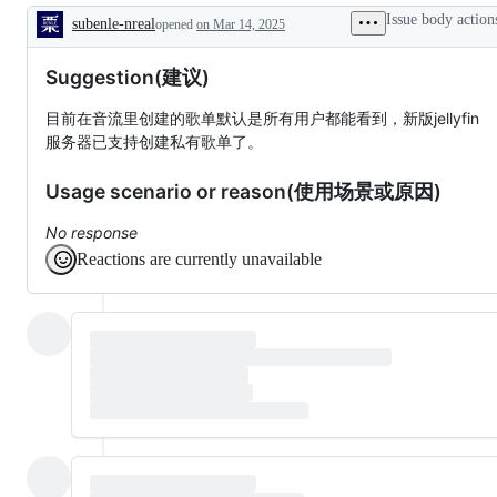
完
特
Issue body action
subenle-nreal
opened
on Mar 14, 2025
成，
性，
Description
等
特
待
性
Suggestion(建议)
发
～
布
目前在音流里创建的歌单默认是所有用户都能看到，新版jellyfin
~
服务器已支持创建私有歌单了。
Usage scenario or reason(使用场景或原因)
No response
Reactions are currently unavailable