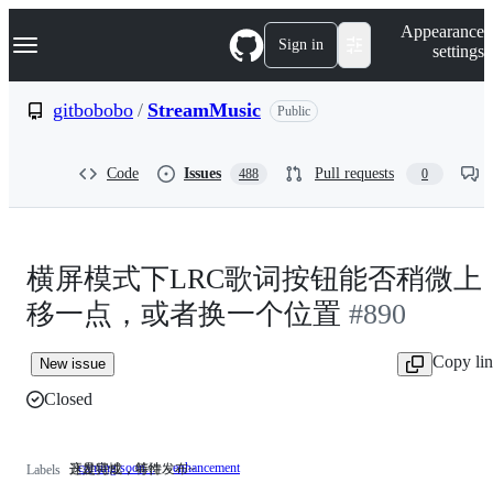
S
Navigation Menu
Appearance
k
Sign in
settings
i
p
t
gitbobobo
/
StreamMusic
Public
o
c
o
Code
Issues
Pull requests
488
0
n
t
e
n
t
横屏模式下LRC歌词按钮能否稍微上
移一点，或者换一个位置
#890
Copy li
New issue
Closed
coming soon...
enhancement
开发完成，等待发布~
这是特性，特性～
开
这
Labels
发
是