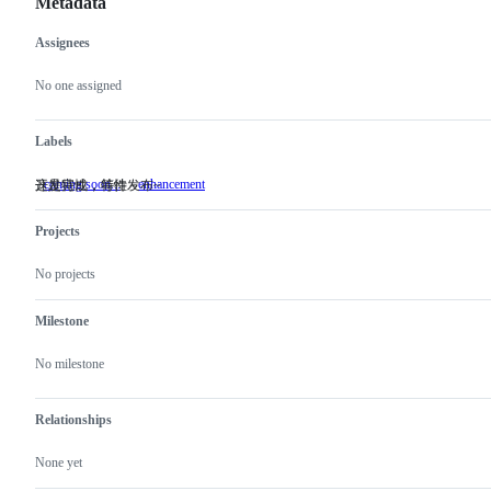
Metadata
Assignees
Metadata
Issue
actions
No one assigned
Labels
coming soon...
enhancement
开发完成，等待发布~
这是特性，特性～
开
这
发
是
完
特
Projects
成，
性，
等
特
No projects
待
性
发
～
布
Milestone
~
No milestone
Relationships
None yet