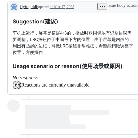
完
特
Issue body action
flyingold6
opened
on Mar 17, 2025
成，
性，
Description
等
特
待
性
Suggestion(建议)
发
～
布
车机上运行，屏幕是横屏4:3的，播放时歌词偶尔有识别错误需
~
要调整，LRC按钮位于中间最下方的位置，由于屏幕是内嵌的，
周围有凸起的边框，导致LRC按钮非常难按，希望能稍微调整下
位置，方便操作
Usage scenario or reason(使用场景或原因)
No response
Reactions are currently unavailable