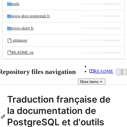
tools
www-docs.postgresql.fr
www-slony.fr
.gitignore
README.rst
Repository files navigation
README
More
items
Traduction française de
la documentation de
PostgreSQL et d'outils