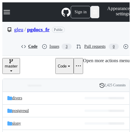
S
Navigation Menu
Appearance
k
Sign in
settings
i
p
t
gleu
/
pgdocs_fr
Public
o
c
o
Code
Issues
Pull requests
3
0
n
t
e
Open more actions menu
n
master
Code
t
2,425 Commits
Folders
History
Latest
and
divers
commit
files
postgresql
slony