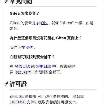
常見問題
Gitea 怎麼發音？
Gitea 的發音是
/ɡɪ’ti:/
，就像 "gi-tea" 一樣，g 是
硬音。
為什麼這個項目沒有託管在 Gitea 實例上？
我們正在
努力
。
在哪裡可以找到安全補丁？
在
發佈日誌
或
變更日誌
中，搜索關鍵
詞
以找到安全補丁。
SECURITY
許可證
這個項目是根據 MIT 許可證授權的。 請參閱
LICENSE
文件以獲取完整的許可證文本。