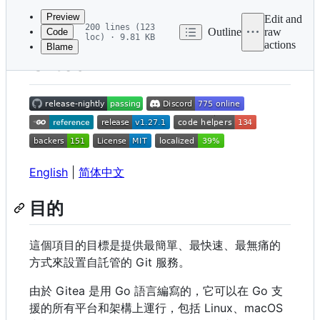
commit
Preview
Edit and
200 lines (123
Outline
raw
Code
loc) · 9.81 KB
actions
Blame
File
Gitea
metadata
and
controls
English
|
简体中文
目的
這個項目的目標是提供最簡單、最快速、最無痛的
方式來設置自託管的 Git 服務。
由於 Gitea 是用 Go 語言編寫的，它可以在 Go 支
援的所有平台和架構上運行，包括 Linux、macOS