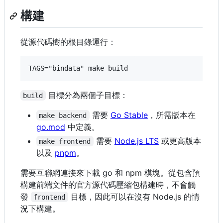
構建
從源代碼樹的根目錄運行：
目標分為兩個子目標：
build
需要
Go Stable
，所需版本在
make backend
go.mod
中定義。
需要
Node.js LTS
或更高版本
make frontend
以及
pnpm
。
需要互聯網連接來下載 go 和 npm 模塊。從包含預
構建前端文件的官方源代碼壓縮包構建時，不會觸
發
目標，因此可以在沒有 Node.js 的情
frontend
況下構建。