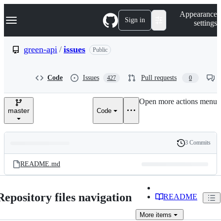
S
Navigation Menu
Appearance
k
Sign in
settings
i
p
t
green-api
/
issues
Public
o
c
o
Code
Issues
Pull requests
427
0
n
t
e
Open more actions menu
n
master
Code
t
3 Commits
Folders
History
Latest
and
README.md
commit
files
Repository files navigation
README
More
items