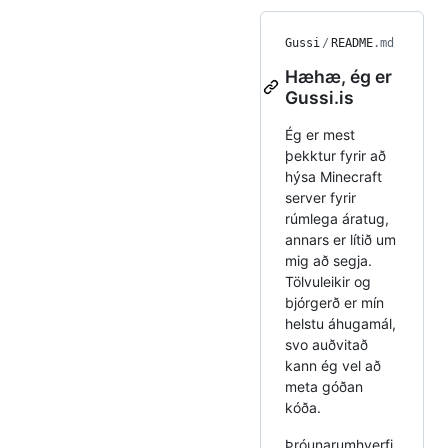
Gussi
/
README
.md
Hæhæ, ég er
Gussi.is
Ég er mest
þekktur fyrir að
hýsa Minecraft
server fyrir
rúmlega áratug,
annars er lítið um
mig að segja.
Tölvuleikir og
bjórgerð er mín
helstu áhugamál,
svo auðvitað
kann ég vel að
meta góðan
kóða.
Þróunarumhverfi