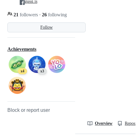
gussi.is
21
followers
·
26
following
Follow
Achievements
x4
x3
Block or report user
Overview
Reposit