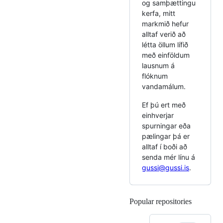
og samþættingu
kerfa, mitt
markmið hefur
alltaf verið að
létta öllum lífið
með einföldum
lausnum á
flóknum
vandamálum.
Ef þú ert með
einhverjar
spurningar eða
pælingar þá er
alltaf í boði að
senda mér línu á
gussi@gussi.is
.
Popular repositories
Loading