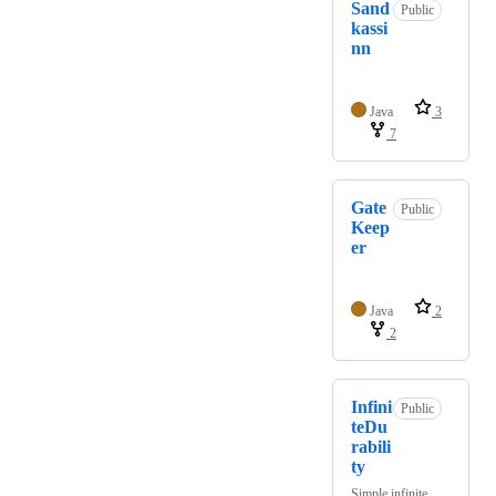
Sand
Public
kassi
nn
Java
3
7
Gate
Public
Keep
er
Java
2
2
Infini
Public
teDu
rabili
ty
Simple infinite