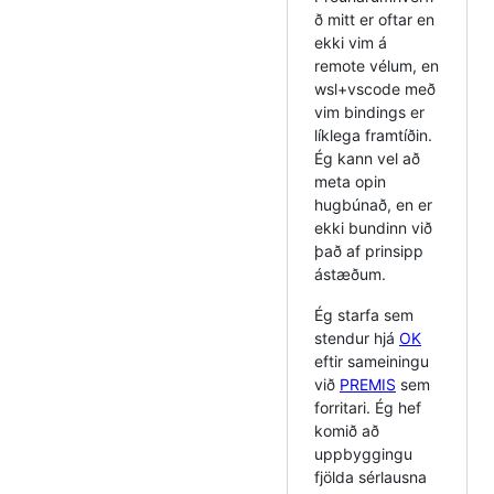
ð mitt er oftar en
ekki vim á
remote vélum, en
wsl+vscode með
vim bindings er
líklega framtíðin.
Ég kann vel að
meta opin
hugbúnað, en er
ekki bundinn við
það af prinsipp
ástæðum.
Ég starfa sem
stendur hjá
OK
eftir sameiningu
við
PREMIS
sem
forritari. Ég hef
komið að
uppbyggingu
fjölda sérlausna