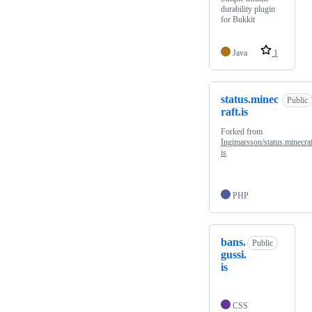
durability plugin
for Bukkit
Java
1
status.minec
Public
raft.is
Forked from
Ingimarsson/status.minecraf
is
PHP
bans.
Public
gussi.
is
CSS