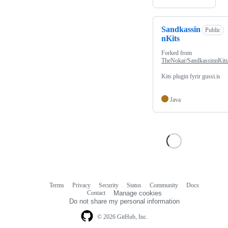
Sandkassin
Public
nKits
Forked from
TheNokar/SandkassinnKits
Kits plugin fyrir gussi.is
Java
Terms
Privacy
Security
Status
Community
Docs
Footer
Footer
Contact
Manage cookies
navigation
Do not share my personal information
© 2026 GitHub, Inc.