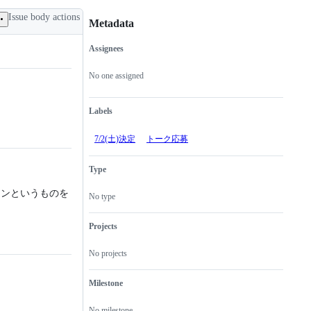
Issue body actions
Metadata
Assignees
Metadata
Issue
actions
No one assigned
Labels
7/2(土)決定
トーク応募
Type
ョンというものを
No type
Projects
No projects
Milestone
No milestone