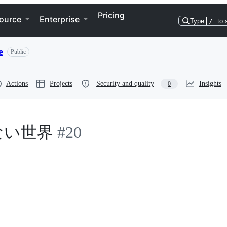
Pricing
ource
Enterprise
Type
/
to 
e
Public
Actions
Projects
Security and quality
Insights
0
eのない世界
#20