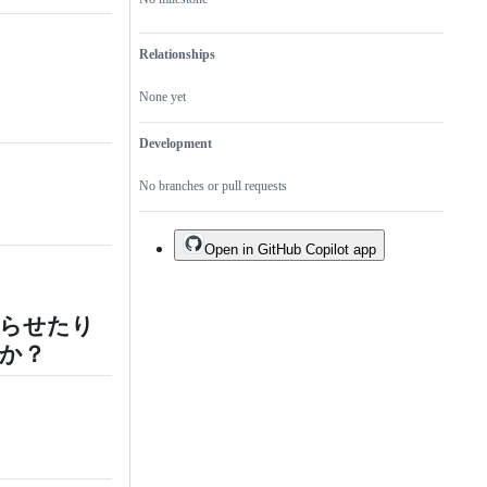
Relationships
None yet
Development
No branches or pull requests
Open in GitHub Copilot app
怒らせたり
か？