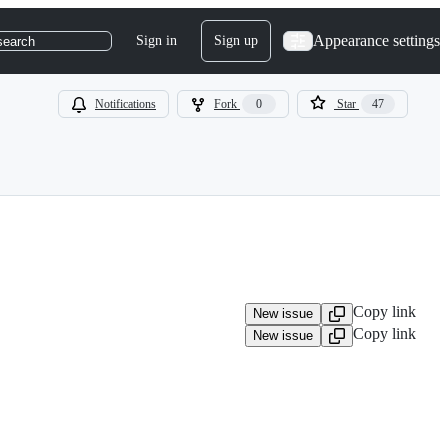
Appearance settings
Sign in
Sign up
search
Notifications
Fork
0
Star
47
Copy link
New issue
Copy link
New issue