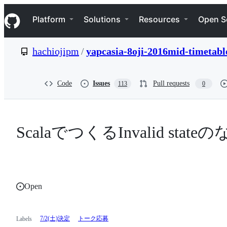
S
Navigation Menu
k
Platform
Solutions
Resources
Open S
i
p
t
hachiojipm
/
yapcasia-8oji-2016mid-timetabl
o
c
o
n
Code
Issues
Pull requests
113
0
t
e
n
t
ScalaでつくるInvalid stat
Open
7/2(土)決定
トーク応募
Labels