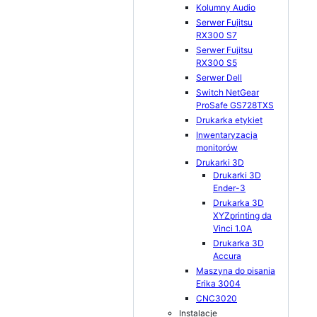
Kolumny Audio
Serwer Fujitsu
RX300 S7
Serwer Fujitsu
RX300 S5
Serwer Dell
Switch NetGear
ProSafe GS728TXS
Drukarka etykiet
Inwentaryzacja
monitorów
Drukarki 3D
Drukarki 3D
Ender-3
Drukarka 3D
XYZprinting da
Vinci 1.0A
Drukarka 3D
Accura
Maszyna do pisania
Erika 3004
CNC3020
Instalacje