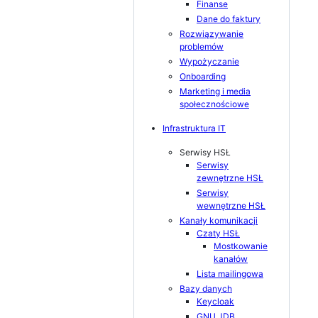
Finanse
Dane do faktury
Rozwiązywanie
problemów
Wypożyczanie
Onboarding
Marketing i media
społecznościowe
Infrastruktura IT
Serwisy HSŁ
Serwisy
zewnętrzne HSŁ
Serwisy
wewnętrzne HSŁ
Kanały komunikacji
Czaty HSŁ
Mostkowanie
kanałów
Lista mailingowa
Bazy danych
Keycloak
GNU JDB