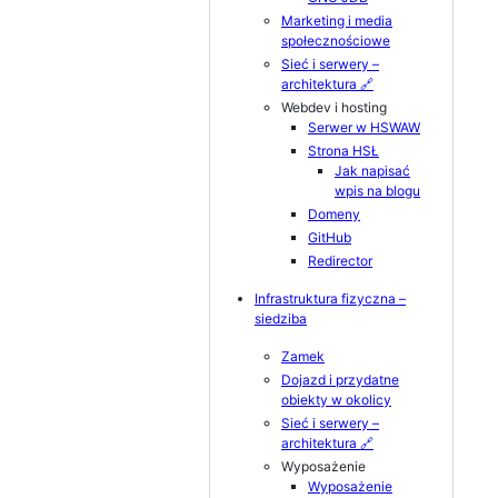
Marketing i media
społecznościowe
Sieć i serwery –
architektura 🔗
Webdev i hosting
Serwer w HSWAW
Strona HSŁ
Jak napisać
wpis na blogu
Domeny
GitHub
Redirector
Infrastruktura fizyczna –
siedziba
Zamek
Dojazd i przydatne
obiekty w okolicy
Sieć i serwery –
architektura 🔗
Wyposażenie
Wyposażenie