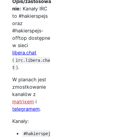
Opis/zastosowa
nie:
Kanały IRC
to #hakierspejs
oraz
#hakierspejs-
offtop dostępne
w sieci
libera.chat
(
irc.libera.cha
).
t
W planach jest
zmostkowanie
kanałów z
matrixem
i
telegramem
.
Kanały:
#hakierspej