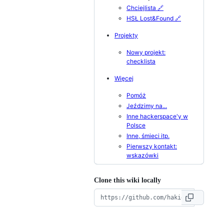
Chciejlista 🔗
HSŁ Lost&Found 🔗
Projekty
Nowy projekt:
checklista
Więcej
Pomóż
Jeździmy na...
Inne hackerspace'y w
Polsce
Inne, śmieci itp.
Pierwszy kontakt:
wskazówki
Clone this wiki locally