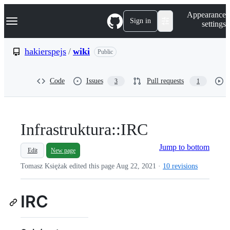
S
Navigation Menu
Appearance
k
Sign in
settings
i
p
t
hakierspejs
/
wiki
Public
o
c
o
Code
Issues
Pull requests
3
1
n
t
e
n
t
Infrastruktura::IRC
Jump to bottom
Edit
New page
Tomasz Księżak edited this page
Aug 22, 2021
·
10 revisions
IRC