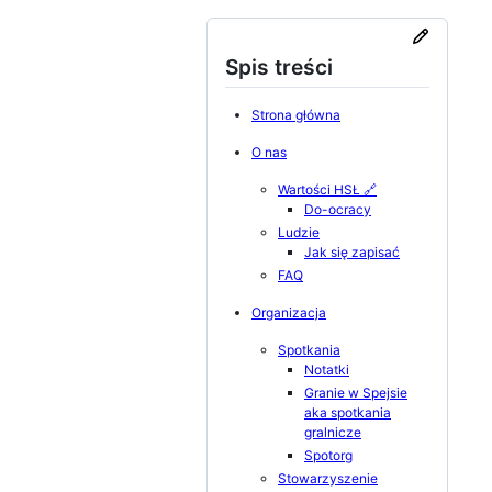
Spis treści
Strona główna
O nas
Wartości HSŁ 🔗
Do-ocracy
Ludzie
Jak się zapisać
FAQ
Organizacja
Spotkania
Notatki
Granie w Spejsie
aka spotkania
gralnicze
Spotorg
Stowarzyszenie