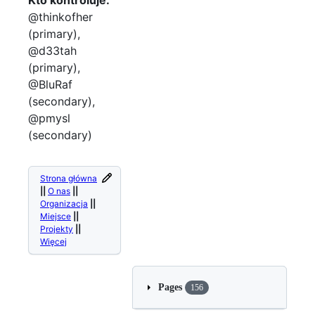
Kto kontroluje:
@thinkofher
(primary),
@d33tah
(primary),
@BluRaf
(secondary),
@pmysl
(secondary)
Strona główna
||
O nas
||
Organizacja
||
Miejsce
||
Projekty
||
Więcej
Pages
156