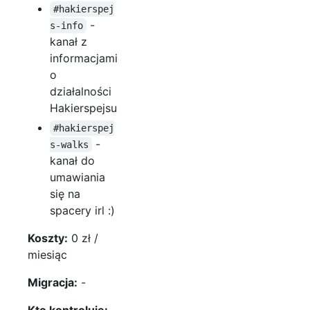
#hakierspej
-
s-info
kanał z
informacjami
o
działalności
Hakierspejsu
#hakierspej
-
s-walks
kanał do
umawiania
się na
spacery irl :)
Koszty:
0 zł /
miesiąc
Migracja:
-