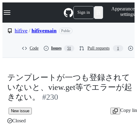
S
Navigation Menu
Appearance
k
Sign in
settings
i
p
t
hifive
/
hifivemain
Public
o
c
o
Code
Issues
Pull requests
51
1
n
t
e
n
t
テンプレートが一つも登録されて
いないと、view.get等でエラーが起
きない。
#230
Copy li
New issue
Closed