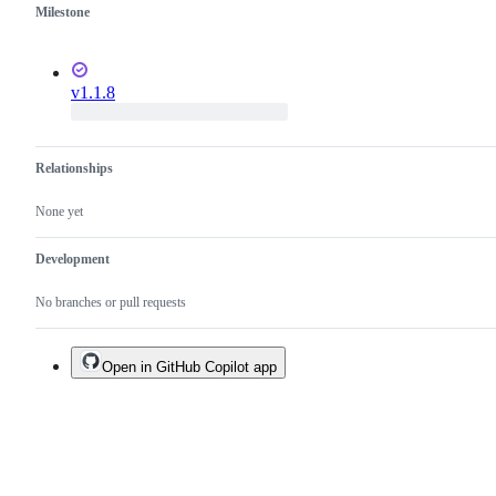
Milestone
v1.1.8
Relationships
None yet
Development
No branches or pull requests
Open in GitHub Copilot app