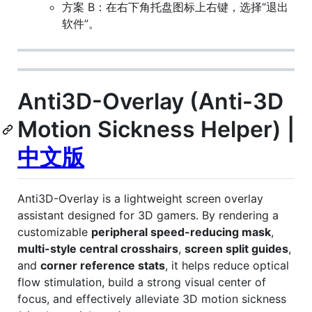
方案 B：在右下角托盘图标上右键，选择“退出
软件”。
Anti3D-Overlay (Anti-3D
Motion Sickness Helper) |
中文版
Anti3D-Overlay is a lightweight screen overlay
assistant designed for 3D gamers. By rendering a
customizable
peripheral speed-reducing mask
,
multi-style central crosshairs
,
screen split guides
,
and
corner reference stats
, it helps reduce optical
flow stimulation, build a strong visual center of
focus, and effectively alleviate 3D motion sickness