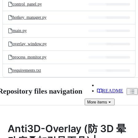
control_panel.py
hotkey_manager.py
main.py
overlay_window.py
process_monitor.py
requirements.txt
Repository files navigation
README
More
items
Anti3D-Overlay (防 3D 晕