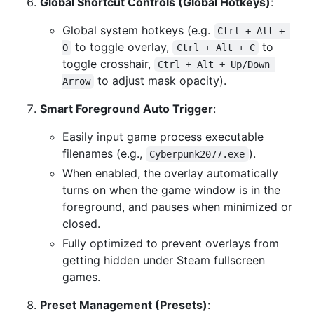
Global Shortcut Controls (Global Hotkeys)
:
Global system hotkeys (e.g.
Ctrl + Alt + 
to toggle overlay,
to
O
Ctrl + Alt + C
toggle crosshair,
Ctrl + Alt + Up/Down 
to adjust mask opacity).
Arrow
Smart Foreground Auto Trigger
:
Easily input game process executable
filenames (e.g.,
).
Cyberpunk2077.exe
When enabled, the overlay automatically
turns on when the game window is in the
foreground, and pauses when minimized or
closed.
Fully optimized to prevent overlays from
getting hidden under Steam fullscreen
games.
Preset Management (Presets)
: