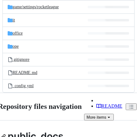
game/
settings/
rocketleague
it
office
ope
.gitignore
README.md
_config.yml
Repository files navigation
README
More
items
public_docs