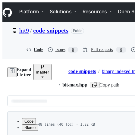
S
Navigation Menu
k
Platform
Solutions
Resources
Open S
i
p
t
hit9
/
code-snippets
Public
o
c
o
n
Code
Issues
Pull requests
0
0
t
e
n
Expand
t
code-snippets
/
binary-indexed-t
master
Breadcrumbs
file tree
/
bit-max.hpp
Copy path
Latest
commit
Code
48 lines (40 loc) · 1.32 KB
Blame
1
// 维护区间最大值的树状数组
File