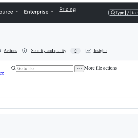
Pricing
ource
Enterprise
Type
/
to 
Actions
Security and quality
Insights
0
More file actions
ree