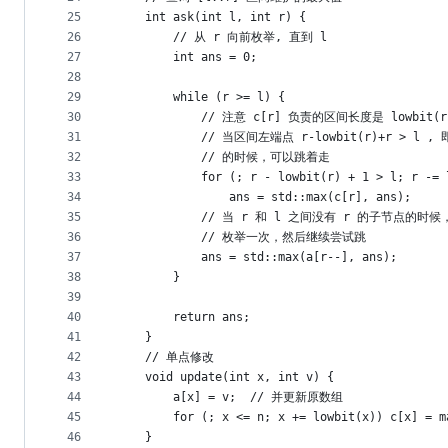
25
    int ask(int l, int r) {
26
        // 从 r 向前枚举, 直到 l
27
        int ans = 0;
28
29
        while (r >= l) {
30
            // 注意 c[r] 负责的区间长度是 lowbit(r
31
            // 当区间左端点 r-lowbit(r)+r > l
32
            // 的时候，可以跳着走
33
            for (; r - lowbit(r) + 1 > l; r -= 
34
                ans = std::max(c[r], ans);
35
            // 当 r 和 l 之间没有 r 的子节点的
36
            // 枚举一次，然后继续尝试跳
37
            ans = std::max(a[r--], ans);
38
        }
39
40
        return ans;
41
    }
42
    // 单点修改
43
    void update(int x, int v) {
44
        a[x] = v;  // 并更新原数组
45
        for (; x <= n; x += lowbit(x)) c[x] = m
46
    }