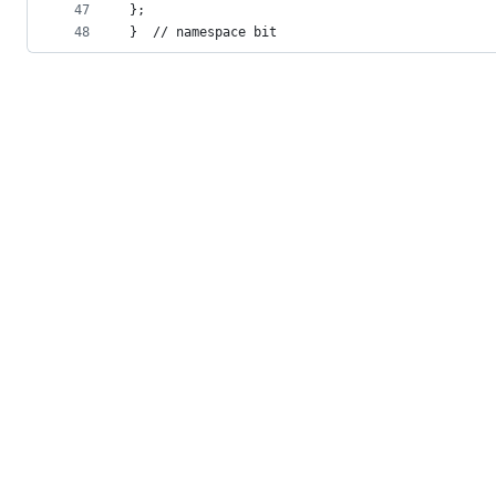
47
};
48
}  // namespace bit
© 2026 GitHub, Inc.
Term
Footer
Footer
navigation