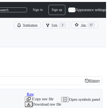
Appearance settings
Sign in
Sign up
search
Notifications
Fork
3
Star
37
History
History
Raw
Copy raw file
Open symbols panel
Download raw file