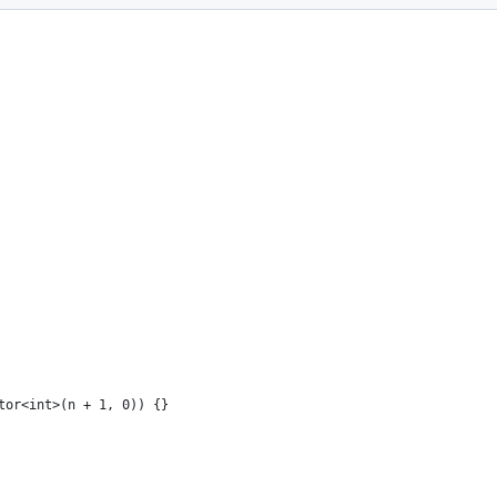
tor<int>(n + 1, 0)) {}