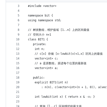
2
metadata
3
#include <vector>
4
and
5
namespace bit {
controls
6
using namespace std;
7
8
// 树状数组，维护值域 [1..n] 上的区间最值
9
// 空间大小 n+1
10
class BIT1 {
11
   private:
12
    int n;
13
    // c[x] 存储 [x-lowbit(x)+1,x] 区间上的最值
14
    vector<int> c;
15
    // a 是原数组, 跟进每个位置的最新值
16
    vector<int> a;
17
18
   public:
19
    explicit BIT1(int n)
20
        : n(n), c(vector<int>(n + 1, 0)), a(vec
21
22
    int lowbit(int x) { return x & -x; }
23
24
    // 查询 [l..r] 区间维护的最大值