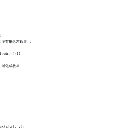
)
 , 即没有抵达左边界 l
lowbit(r))
时候，退化成枚举
ax(c[x], v);