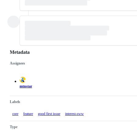
Metadata
Assignees
Metadata
Issue
actions
mtnstar
Labels
core
feature
good first issue
interest-sww
Type