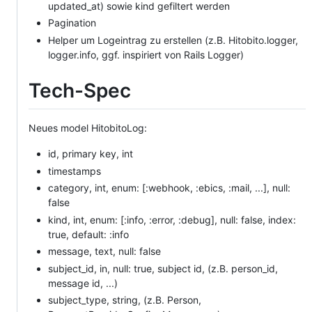
updated_at) sowie kind gefiltert werden
Pagination
Helper um Logeintrag zu erstellen (z.B. Hitobito.logger,
logger.info, ggf. inspiriert von Rails Logger)
Tech-Spec
Neues model HitobitoLog:
id, primary key, int
timestamps
category, int, enum: [:webhook, :ebics, :mail, ...], null:
false
kind, int, enum: [:info, :error, :debug], null: false, index:
true, default: :info
message, text, null: false
subject_id, in, null: true, subject id, (z.B. person_id,
message id, ...)
subject_type, string, (z.B. Person,