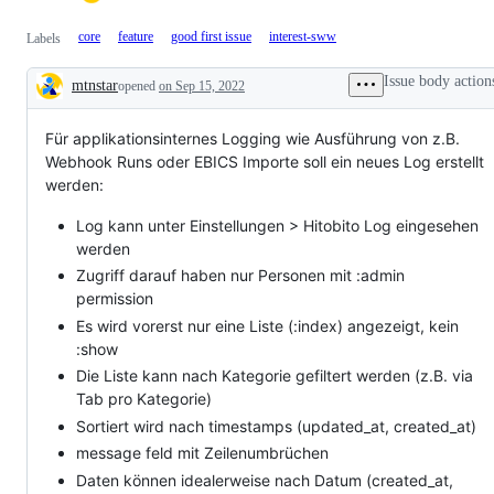
core
feature
good first issue
interest-sww
Labels
Issue body action
mtnstar
opened
on Sep 15, 2022
Description
Für applikationsinternes Logging wie Ausführung von z.B.
Webhook Runs oder EBICS Importe soll ein neues Log erstellt
werden:
Log kann unter Einstellungen > Hitobito Log eingesehen
werden
Zugriff darauf haben nur Personen mit :admin
permission
Es wird vorerst nur eine Liste (:index) angezeigt, kein
:show
Die Liste kann nach Kategorie gefiltert werden (z.B. via
Tab pro Kategorie)
Sortiert wird nach timestamps (updated_at, created_at)
message feld mit Zeilenumbrüchen
Daten können idealerweise nach Datum (created_at,