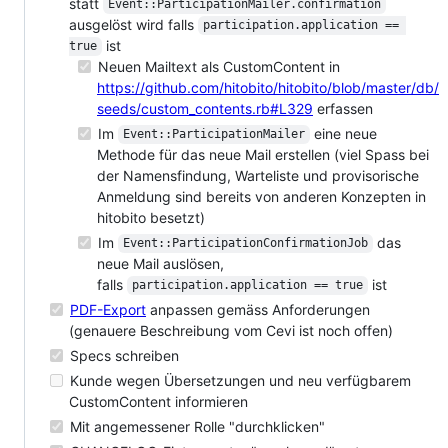
statt
Event::ParticipationMailer.confirmation
ausgelöst wird falls
participation.application == 
ist
true
Neuen Mailtext als CustomContent in
https://github.com/hitobito/hitobito/blob/master/db/
seeds/custom_contents.rb#L329
erfassen
Im
eine neue
Event::ParticipationMailer
Methode für das neue Mail erstellen (viel Spass bei
der Namensfindung, Warteliste und provisorische
Anmeldung sind bereits von anderen Konzepten in
hitobito besetzt)
Im
das
Event::ParticipationConfirmationJob
neue Mail auslösen,
falls
ist
participation.application == true
PDF-Export
anpassen gemäss Anforderungen
(genauere Beschreibung vom Cevi ist noch offen)
Specs schreiben
Kunde wegen Übersetzungen und neu verfügbarem
CustomContent informieren
Mit angemessener Rolle "durchklicken"