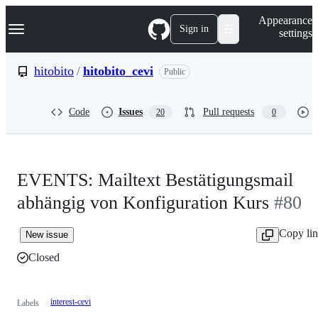
S
Navigation Menu
Appearance
k
Sign in
settings
i
p
t
hitobito
/
hitobito_cevi
Public
o
c
o
Code
Issues
Pull requests
20
0
n
t
e
n
t
EVENTS: Mailtext Bestätigungsmail
abhängig von Konfiguration Kurs
#80
Copy li
New issue
Closed
interest-cevi
Labels