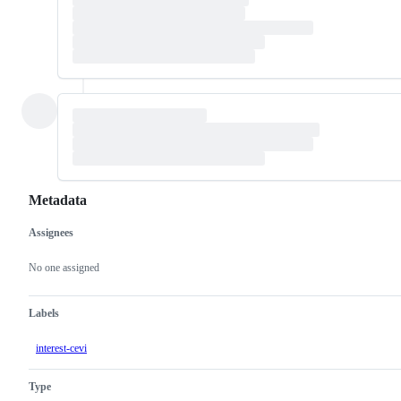
Metadata
Assignees
Metadata
Issue
actions
No one assigned
Labels
interest-cevi
Type