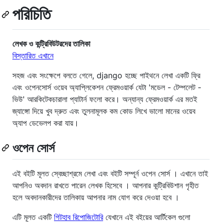
পরিচিতি
লেখক ও কন্ট্রিবিউটরদের তালিকা
বিস্তারিত এখানে
সহজ এবং সংক্ষেপে বলতে গেলে, django হচ্ছে পাইথনে লেখা একটি ফ্রি
এবং ওপেনসোর্স ওয়েব অ্যাপ্লিকেশন ফ্রেমওয়ার্ক যেটা 'মডেল - টেম্পলেট -
ভিউ' আরকিটেকচারালা প্যাটার্ন ফলো করে। অন্যান্য ফ্রেমওয়ার্ক এর মতই
জ্যাঙ্গো দিয়ে খুব দ্রুত এবং তুলনামূলক কম কোড লিখে ভালো মানের ওয়েব
অ্যাপ ডেভেলপ করা যায়।
ওপেন সোর্স
এই বইটি মূলত স্বেচ্ছাশ্রমে লেখা এবং বইটি সম্পূর্ন ওপেন সোর্স । এখানে তাই
আপনিও অবদান রাখতে পারেন লেখক হিসেবে । আপনার কন্ট্রিবিউশান গৃহীত
হলে অবদানকারীদের তালিকায় আপনার নাম যোগ করে দেওয়া হবে ।
এটি মূলত একটি
গিটহাব রিপোজিটোরি
যেখানে এই বইয়ের আর্টিকেল গুলো