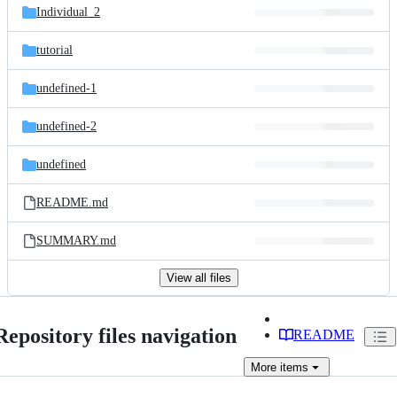
Individual_2
tutorial
undefined-1
undefined-2
undefined
README.md
SUMMARY.md
View all files
Repository files navigation
README
More
items