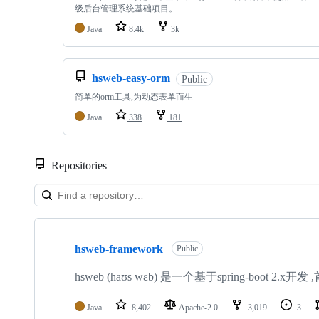
级后台管理系统基础项目。
Java
8.4k
3k
hsweb-easy-orm
Public
简单的orm工具,为动态表单而生
Java
338
181
Repositories
Showing
10
hsweb-framework
of
Public
19
repositories
hsweb (haʊs wɛb) 是一个基于spring-b
Java
8,402
Apache-2.0
3,019
3