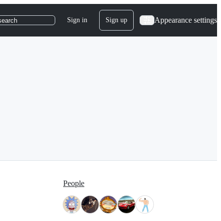
Appearance settings
Sign in
Sign up
search
People