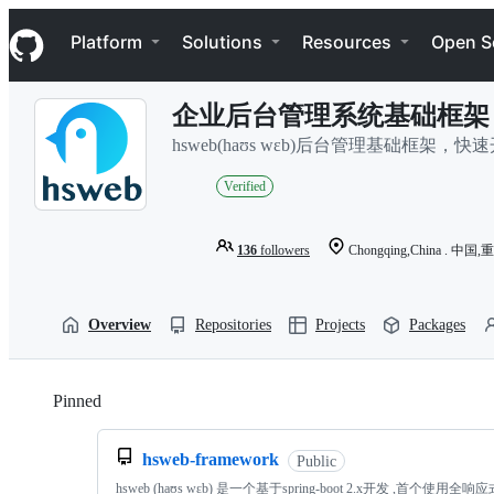
S
Navigation Menu
k
Platform
Solutions
Resources
Open S
i
p
t
企业后台管理系统基础框架
o
c
hsweb(haʊs wɛb)后台管理基础框架
o
n
Verified
t
e
n
136
followers
Chongqing,China . 中国,
t
Overview
Repositories
Projects
Packages
Pinned
Loading
hsweb-framework
Public
hsweb (haʊs wɛb) 是一个基于spring-boot 2.x开发 ,首个使用