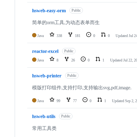
hsweb-easy-orm
Public
简单的orm工具,为动态表单而生
Java
338
181
0
0
Updated
Jul 2
reactor-excel
Public
Java
8
26
0
1
Updated
Jul 22, 2
hsweb-printer
Public
模版打印组件,支持打印,支持输出svg,pdf,image.
Java
99
77
0
1
Updated
Sep 2, 
hsweb-utils
Public
常用工具类