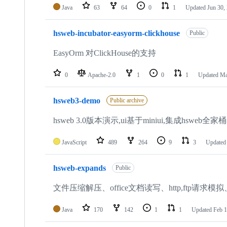
Java
63
64
0
1
Updated
Jun 30,
hsweb-incubator-easyorm-clickhouse
Public
EasyOrm 对ClickHouse的支持
0
Apache-2.0
1
0
1
Updated
Ma
hsweb3-demo
Public archive
hsweb 3.0版本演示,ui基于miniui,集成hswe
JavaScript
489
264
9
3
Update
hsweb-expands
Public
文件压缩解压、office文档读写、http,ftp请求模
Java
170
142
1
1
Updated
Feb 1