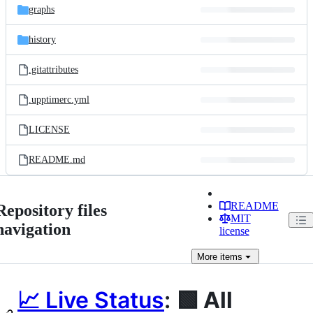
graphs
history
.gitattributes
.upptimerc.yml
LICENSE
README.md
README
Repository files
MIT
navigation
license
More
items
📈 Live Status
:
🟩 All