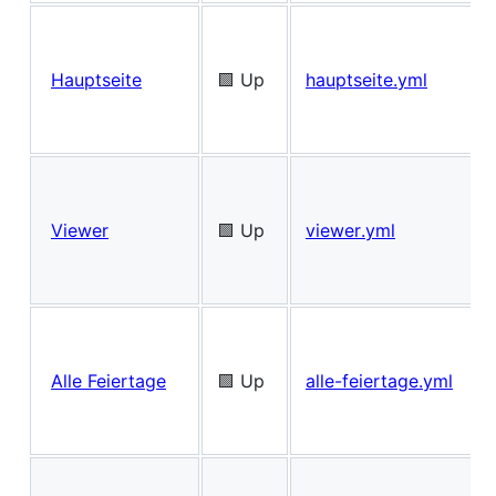
Hauptseite
🟩 Up
hauptseite.yml
Viewer
🟩 Up
viewer.yml
Alle Feiertage
🟩 Up
alle-feiertage.yml