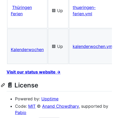
Thüringen
thueringen-
🟩 Up
Ferien
ferien.yml
🟩 Up
kalenderwochen.yml
Kalenderwochen
Visit our status website →
📄 License
Powered by:
Upptime
Code:
MIT
©
Anand Chowdhary
, supported by
Pabio