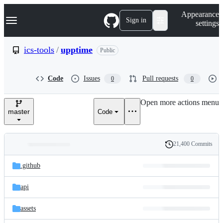
S
Navigation Menu
Appearance
k
Sign in
settings
i
p
t
ics-tools
/
upptime
Public
o
c
o
Code
Issues
Pull requests
0
0
n
t
e
Open more actions menu
n
master
Code
t
21,400 Commits
Folders
History
Latest
and
.github
commit
files
api
assets