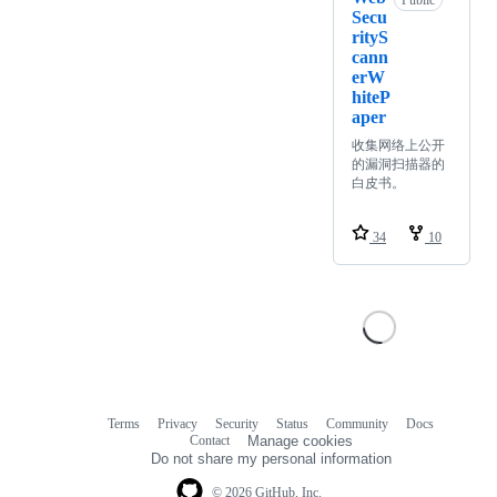
Secu
rityS
cann
erW
hiteP
aper
收集网络上公开
的漏洞扫描器的
白皮书。
34
10
Terms
Privacy
Security
Status
Community
Docs
Footer
Footer
Contact
Manage cookies
navigation
Do not share my personal information
© 2026 GitHub, Inc.