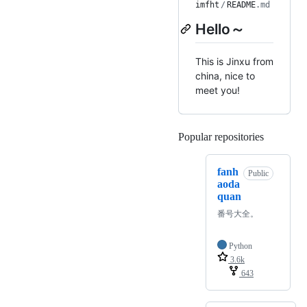
imfht
/
README
.md
Hello～
This is Jinxu from
china, nice to
meet you!
Popular repositories
Loading
fanh
Public
aoda
quan
番号大全。
Python
3.6k
643