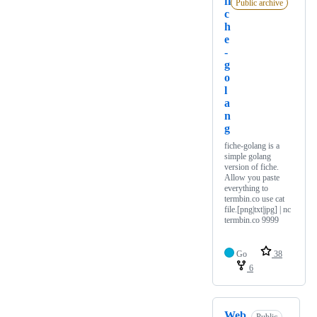
fi
Public archive
c
h
e
-
g
o
l
a
n
g
fiche-golang is a
simple golang
version of fiche.
Allow you paste
everything to
termbin.co use cat
file.[png|txt|jpg] | nc
termbin.co 9999
Go
38
6
Web
Public