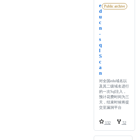
e
Public archive
d
u
c
n
-
s
q
l
S
c
a
n
对全国edu域名以
及其二级域名进行
的一次Sql注入，
预计花费时间为三
天，结束时候将提
交至漏洞平台
132
52