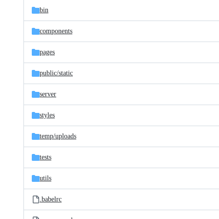
bin
components
pages
public/
static
server
styles
temp/
uploads
tests
utils
.babelrc