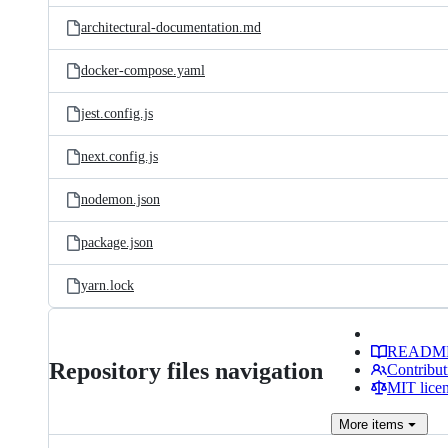
architectural-documentation.md
docker-compose.yaml
jest.config.js
next.config.js
nodemon.json
package.json
yarn.lock
READM
Repository files navigation
Contribut
MIT lice
More
items