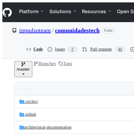
S
Navigation Menu
k
Platform
Solutions
Resources
Open S
i
p
t
impulsoteam
/
comunidadestech
Public
o
c
o
n
Code
Issues
Pull requests
7
61
t
e
Branches
Tags
n
master
t
Folders
Latest
and
.circleci
commit
files
.github
architectural-documentation