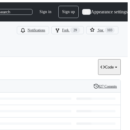
Appearance settings
Sign in
Sign up
search
Notifications
Fork
29
Star
103
Code
927 Commits
History