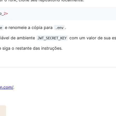
o_
2>
e renomeie a cópia para
.
le
.env
ariável de ambiente
com um valor de sua es
JWT_SECRET_KEY
 siga o restante das instruções.
in.com/
.