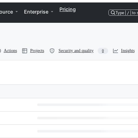
Pricing
ource
Enterprise
Type
/
to 
Actions
Projects
Security and quality
Insights
0