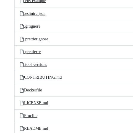
.env.example
.eslintrc.json
.gitignore
.prettierignore
.prettierrc
.tool-versions
CONTRIBUTING.md
Dockerfile
LICENSE.md
Procfile
README.md