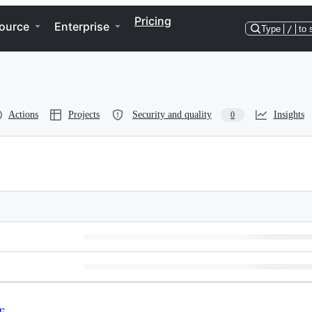
Pricing
ource
Enterprise
Type
/
to 
Actions
Projects
Security and quality
Insights
0