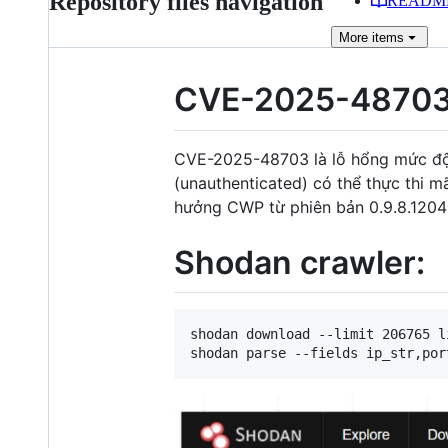
Repository files navigation
READM
More
items
CVE-2025-4870
CVE-2025-48703 là lỗ hổng mức độ
(unauthenticated) có thể thực thi m
hưởng CWP từ phiên bản 0.9.8.1204 t
Shodan crawler:
shodan download --limit 206765 l