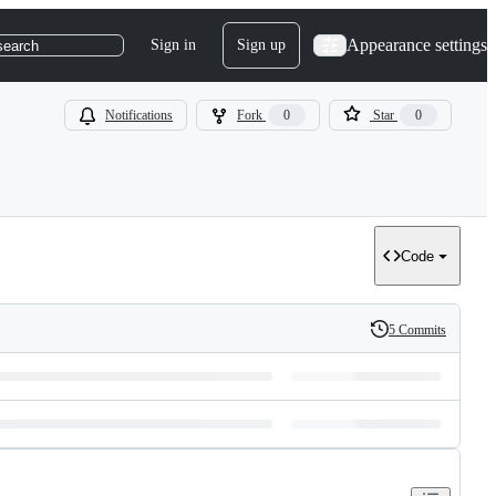
Appearance settings
Sign in
Sign up
search
Notifications
Fork
0
Star
0
Code
5 Commits
History