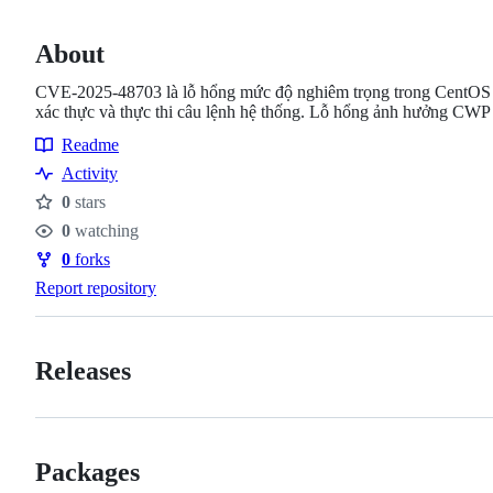
About
CVE-2025-48703 là lỗ hổng mức độ nghiêm trọng trong CentOS We
xác thực và thực thi câu lệnh hệ thống. Lỗ hổng ảnh hưởng CWP t
Readme
Resources
Activity
0
stars
Stars
0
watching
Watchers
0
forks
Forks
Report repository
Releases
Packages