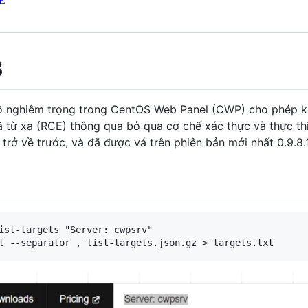
E
3
 nghiêm trọng trong CentOS Web Panel (CWP) cho phép k
ã từ xa (RCE) thông qua bỏ qua cơ chế xác thực và thực th
rở về trước, và đã được vá trên phiên bản mới nhất 0.9.8.
ist-targets "Server: cwpsrv"
