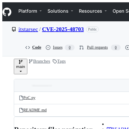
S
Navigation Menu
k
Platform
Solutions
Resources
Open S
i
p
t
itstarsec
/
CVE-2025-48703
Public
o
c
o
n
Code
Issues
Pull requests
0
0
t
e
Branches
Tags
n
main
t
Folders
Latest
and
PoC.py
commit
files
README.md