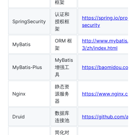
框架
认证和
https://spring.io/projec
SpringSecurity
授权框
security
架
ORM 框
http://www.mybatis.or
MyBatis
架
3/zh/index.html
MyBatis
MyBatis-Plus
增强工
https://baomidou.com/
具
静态资
Nginx
源服务
https://www.nginx.com
器
数据库
Druid
https://github.com/ali
连接池
简化对