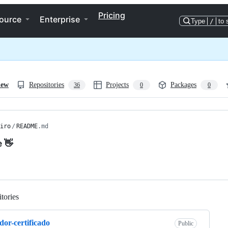
Pricing
ource
Enterprise
Type
/
to 
iew
Repositories
Projects
Packages
36
0
0
iro
/
README
.md
e 👋
tories
Loading
dor-certificado
Public