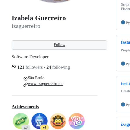
Script
Floria
Izabela Guerreiro
Py
izaguerreiro
fast
Follow
Projet
Software Developer
Py
121
followers
·
24
following
São Paulo
test-
www.izaguerreiro.me
Desafi
Py
Achievements
izag
x3
x4