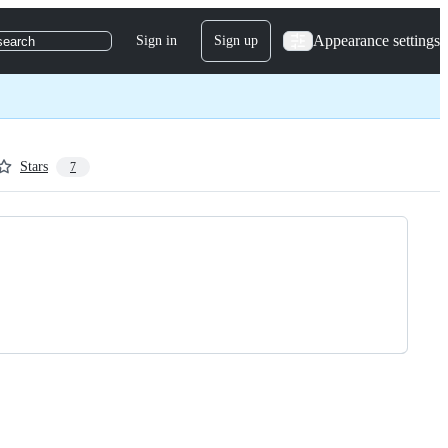
Appearance settings
Sign in
Sign up
search
Stars
7