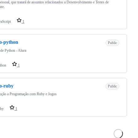
essoal, que tratará de assuntos relacionados a Desenvolvimento e Testes de
re.
vaScript
1
o-python
Public
de Python - Alura
thon
1
o-ruby
Public
dução a Programação com Ruby e Jogos
by
1