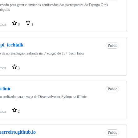
 criado para gerar e enviar os certificados das participantes do Django Girls
nópolis
thon
8
1
api_techtalk
Public
o da apresentação realizada na 5ª edição do JS+ Tech Talks
thon
3
iclinic
Public
o realizado para a vaga de Desenvolvedor Python na iClinic
thon
2
uerreiro.github.io
Public