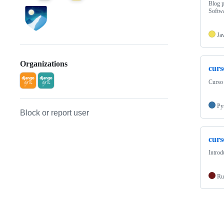
Blog p
Softwa
Ja
Organizations
curs
Curso 
Py
Block or report user
curs
Intro
Ru