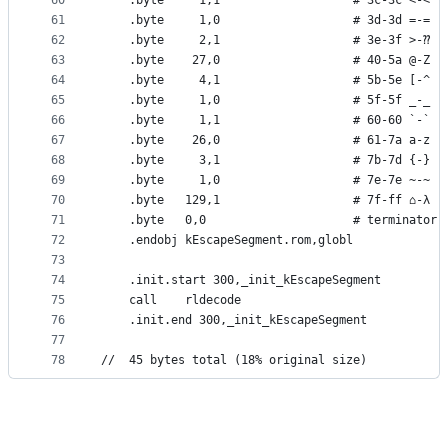
60
	.byte	  1,1                   # 3c-3c <-<
61
	.byte	  1,0                   # 3d-3d =-=
62
	.byte	  2,1                   # 3e-3f >-⁇
63
	.byte	 27,0                   # 40-5a @-Z
64
	.byte	  4,1                   # 5b-5e [-^
65
	.byte	  1,0                   # 5f-5f _-_
66
	.byte	  1,1                   # 60-60 `-`
67
	.byte	 26,0                   # 61-7a a-z
68
	.byte	  3,1                   # 7b-7d {-}
69
	.byte	  1,0                   # 7e-7e ~-~
70
	.byte	129,1                   # 7f-ff ⌂-λ
71
	.byte	0,0                     # terminator
72
	.endobj	kEscapeSegment.rom,globl
73
74
	.init.start 300,_init_kEscapeSegment
75
	call	rldecode
76
	.init.end 300,_init_kEscapeSegment
77
78
//	45 bytes total (18% original size)