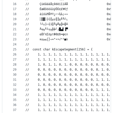
16
//	    ÇüéâäàåçêëèïîìÄÅ                      0x8
17
//	    ÉæÆôöòûùÿÖÜ¢£¥€ƒ                      0x9
18
//	    áíóúñÑªº¿⌐¬½¼¡«»                      0xa
19
//	    ░▒▓│┤╡╢╖╕╣║╗╝╜╛┐                      0xb
20
//	    └┴┬├─┼╞╟╚╔╩╦╠═╬╧                      0xc
21
//	    ╨╤╥╙╘╒╓╫╪┘┌█▄▌▐▀                      0xd
22
//	    αßΓπΣσμτΦΘΩδ∞φε∩                      0xe
23
//	    ≡±≥≤⌠⌡÷≈°∙×√ⁿ²■λ                      0xf
24
//
25
//	const char kEscapeSegment[256] = {
26
//	   1, 1, 1, 1, 1, 1, 1, 1, 1, 1, 1, 1, 1, 1,
27
//	   1, 1, 1, 1, 1, 1, 1, 1, 1, 1, 1, 1, 1, 1,
28
//	   1, 0, 1, 1, 0, 1, 0, 0, 0, 0, 0, 0, 0, 0,
29
//	   0, 0, 0, 0, 0, 0, 0, 0, 0, 0, 0, 0, 1, 0,
30
//	   0, 0, 0, 0, 0, 0, 0, 0, 0, 0, 0, 0, 0, 0,
31
//	   0, 0, 0, 0, 0, 0, 0, 0, 0, 0, 0, 1, 1, 1,
32
//	   1, 0, 0, 0, 0, 0, 0, 0, 0, 0, 0, 0, 0, 0,
33
//	   0, 0, 0, 0, 0, 0, 0, 0, 0, 0, 0, 1, 1, 1,
34
//	   1, 1, 1, 1, 1, 1, 1, 1, 1, 1, 1, 1, 1, 1,
35
//	   1, 1, 1, 1, 1, 1, 1, 1, 1, 1, 1, 1, 1, 1,
36
//	   1, 1, 1, 1, 1, 1, 1, 1, 1, 1, 1, 1, 1, 1,
37
//	   1, 1, 1, 1, 1, 1, 1, 1, 1, 1, 1, 1, 1, 1,