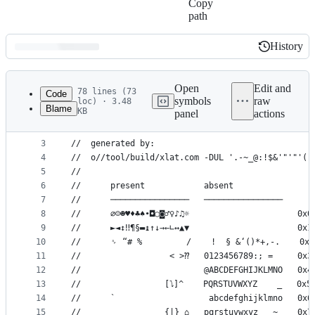
Copy
path
History
History
Latest
commit
Open
Edit and
78 lines (73
Code
symbols
raw
loc) · 3.48
Blame
KB
panel
actions
1
#include "libc/macros.internal.h"
File
2
metadata
3
//	generated by:
4
//	o//tool/build/xlat.com -DUL '.-~_@:!$&'"'"'(
and
5
//
controls
6
//	    present            absent
7
//	    ────────────────   ────────────────
8
//	    ∅☺☻♥♦♣♠•◘○◙♂♀♪♫☼                      0x0
9
//	    ►◄↕‼¶§▬↨↑↓→←∟↔▲▼                      0x1
10
//	    ␠ “# %         /    !  § &‘()*+,-.    0x2
11
//	                < >⁇   0123456789:; =     0x3
12
//	                       @ABCDEFGHIJKLMNO   0x4
13
//	               [⭝]^    PQRSTUVWXYZ    _   0x5
14
//	    `                   abcdefghijklmno   0x6
15
//	               {|} ⌂   pqrstuvwxyz   ~    0x7