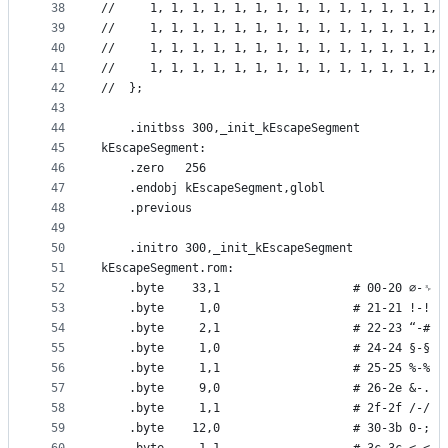
38
//	   1, 1, 1, 1, 1, 1, 1, 1, 1, 1, 1, 1, 1, 1,
39
//	   1, 1, 1, 1, 1, 1, 1, 1, 1, 1, 1, 1, 1, 1,
40
//	   1, 1, 1, 1, 1, 1, 1, 1, 1, 1, 1, 1, 1, 1,
41
//	   1, 1, 1, 1, 1, 1, 1, 1, 1, 1, 1, 1, 1, 1,
42
//	};
43
44
	.initbss 300,_init_kEscapeSegment
45
kEscapeSegment:
46
	.zero	256
47
	.endobj	kEscapeSegment,globl
48
	.previous
49
50
	.initro 300,_init_kEscapeSegment
51
kEscapeSegment.rom:
52
	.byte	 33,1                   # 00-20 ∅-␠
53
	.byte	  1,0                   # 21-21 !-!
54
	.byte	  2,1                   # 22-23 “-#
55
	.byte	  1,0                   # 24-24 §-§
56
	.byte	  1,1                   # 25-25 %-%
57
	.byte	  9,0                   # 26-2e &-.
58
	.byte	  1,1                   # 2f-2f /-/
59
	.byte	 12,0                   # 30-3b 0-;