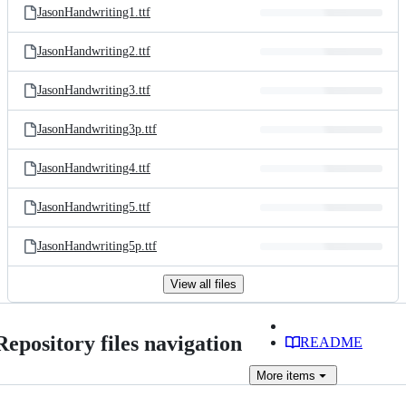
JasonHandwriting1.ttf
JasonHandwriting2.ttf
JasonHandwriting3.ttf
JasonHandwriting3p.ttf
JasonHandwriting4.ttf
JasonHandwriting5.ttf
JasonHandwriting5p.ttf
View all files
Repository files navigation
README
More
items