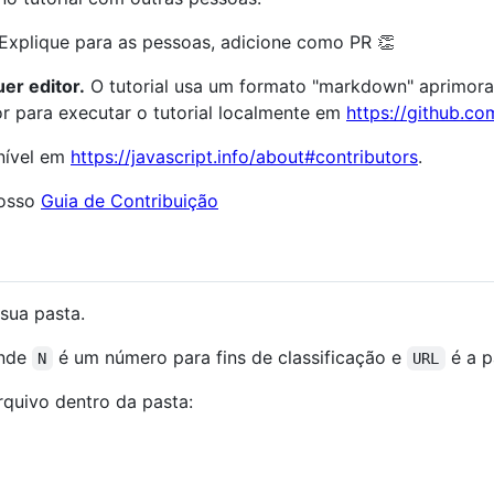
 Explique para as pessoas, adicione como PR 👏
er editor.
O tutorial usa um formato "markdown" aprimorado
or para executar o tutorial localmente em
https://github.com
onível em
https://javascript.info/about#contributors
.
nosso
Guia de Contribuição
 sua pasta.
onde
é um número para fins de classificação e
é a p
N
URL
rquivo dentro da pasta: