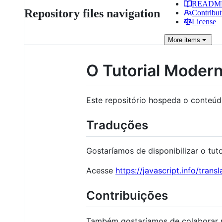
READM
Repository files navigation
Contribut
License
More
items
O Tutorial Modern
Este repositório hospeda o conteú
Traduções
Gostaríamos de disponibilizar o tuto
Acesse
https://javascript.info/transl
Contribuições
Também gostaríamos de colaborar n