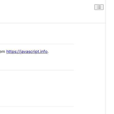
o em
https://javascript.info
.