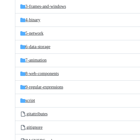
3-frames-and-windows
4-binary
5-network
6-data-storage
7-animation
8-web-components
9-regular-expressions
script
.gitattributes
.gitignore