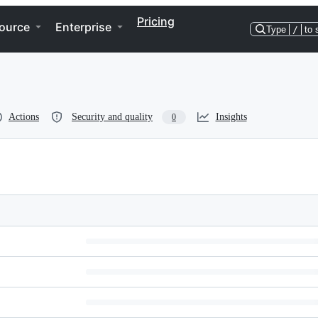
Pricing
ource
Enterprise
Type
/
to 
Actions
Security and quality
Insights
0