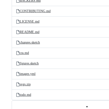
BACKERS.md
CONTRIBUTING.md
LICENSE.md
README.md
changes.sketch
css.md
figures.sketch
images.yml
svgs.zip
todo.md