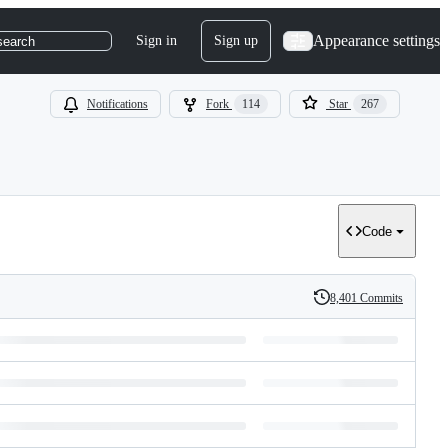
Appearance settings
Sign in
Sign up
search
Notifications
Fork
114
Star
267
Code
8,401 Commits
History