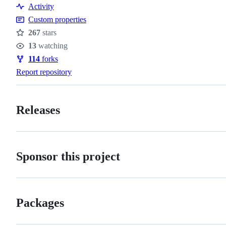
Activity
Custom properties
267
stars
Stars
13
watching
Watchers
114
forks
Forks
Report repository
Releases
Sponsor this project
Packages