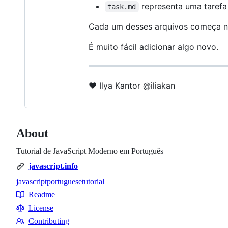
representa uma tarefa
task.md
Cada um desses arquivos começa 
É muito fácil adicionar algo novo.
♥ Ilya Kantor @iliakan
About
Tutorial de JavaScript Moderno em Português
javascript.info
javascript
portuguese
tutorial
Topics
Readme
Resources
License
Contributing
Contributing