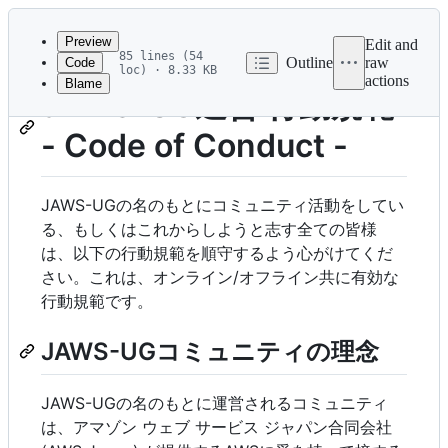
Latest
commit
Preview
Edit and
85 lines (54
Outline
raw
Code
loc) · 8.33 KB
actions
Blame
File
JAWS-UG運営 行動規範
metadata
- Code of Conduct -
and
controls
JAWS-UGの名のもとにコミュニティ活動をしてい
る、もしくはこれからしようと志す全ての皆様
は、以下の行動規範を順守するよう心がけてくだ
さい。これは、オンライン/オフライン共に有効な
行動規範です。
JAWS-UGコミュニティの理念
JAWS-UGの名のもとに運営されるコミュニティ
は、アマゾン ウェブ サービス ジャパン合同会社