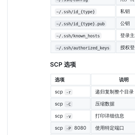
私钥
~/.ssh/id_{type}
公钥
~/.ssh/id_{type}.pub
登录主
~/.ssh/known_hosts
授权登
~/.ssh/authorized_keys
SCP 选项
选项
说明
scp
递归复制整个目录
-r
scp
压缩数据
-C
scp
打印详细信息
-v
scp
8080
使用特定端口
-P