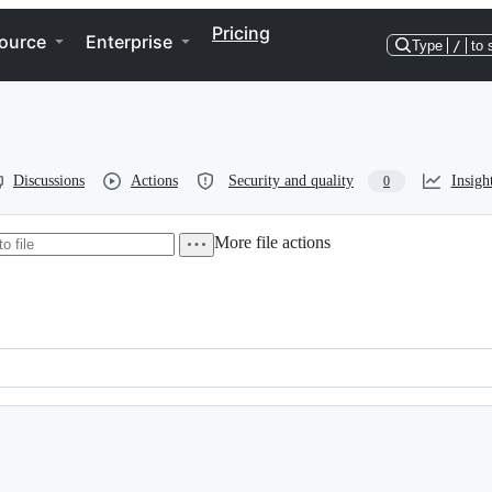
Pricing
ource
Enterprise
Type
/
to 
Discussions
Actions
Security and quality
Insigh
0
More file actions