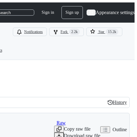
Appearance settings
Sign in
Sign up
search
Notifications
Fork
2.2k
Star
15.2k
ts
History
History
Raw
Copy raw file
Outline
Download raw file