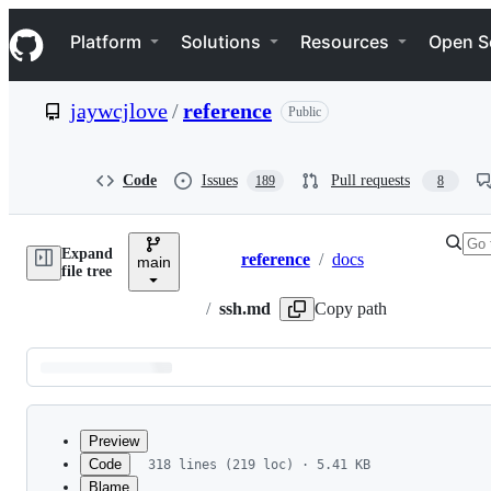
S
Navigation Menu
k
Platform
Solutions
Resources
Open S
i
p
t
jaywcjlove
/
reference
Public
o
c
o
n
Code
Issues
Pull requests
189
8
t
e
n
Expand
t
reference
/
docs
main
Breadcrumbs
file tree
/
ssh.md
Copy path
Latest
commit
Preview
Code
318 lines (219 loc) · 5.41 KB
Blame