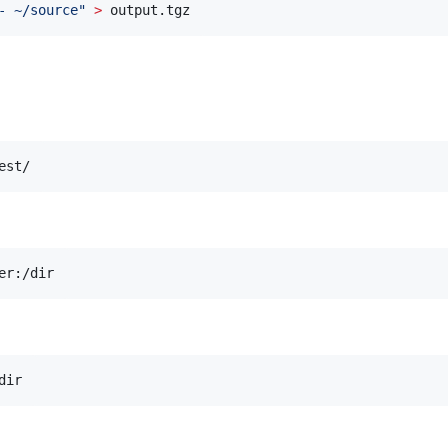
- ~/source
"
>
 output.tgz
est/
er:/dir
dir