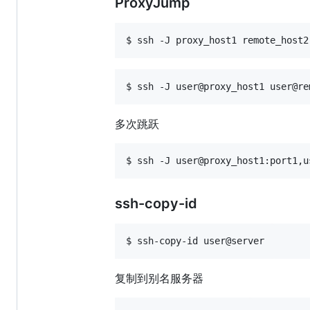
ProxyJump
$ ssh -J proxy_host1 remote_host2
$ ssh -J user@proxy_host1 user@re
多次跳跃
$ ssh -J user@proxy_host1:port1,u
ssh-copy-id
$ ssh-copy-id user@server
复制到别名服务器