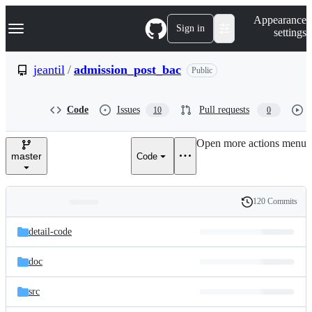
S
Navigation Menu
Appearance
k
Sign in
settings
i
p
t
jeantil
/
admission_post_bac
Public
o
c
o
Code
Issues
Pull requests
10
0
n
t
e
Open more actions menu
n
master
Code
t
120 Commits
Folders
History
Latest
and
detail-code
commit
files
doc
src