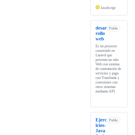
JavaScript
desar
Public
rollo
web
Es un proyecto
construido en
Laravel que
presenta un sitio
Web con sistema
de contratación de
servicios y pago
con Transbank y
conexiones con
otros sistemas
mediante API.
Ejerc
Public
icios-
Java