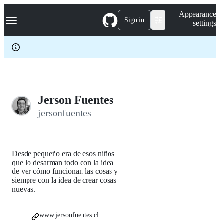
S
Navigation Menu
Appearance
k
Sign in
settings
i
p
t
o
c
o
n
t
e
Jerson Fuentes
n
jersonfuentes
t
Desde pequeño era de esos niños
que lo desarman todo con la idea
de ver cómo funcionan las cosas y
siempre con la idea de crear cosas
nuevas.
www.jersonfuentes.cl