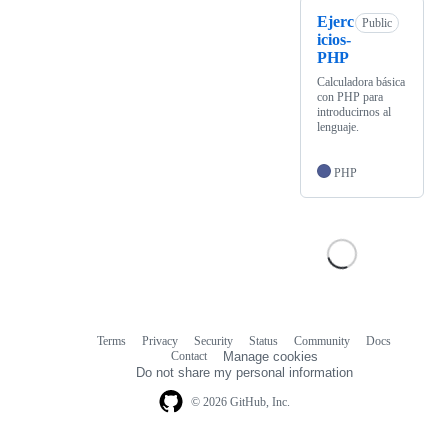
Ejerc
Public
icios-
PHP
Calculadora básica
con PHP para
introducirnos al
lenguaje.
PHP
Terms
Privacy
Security
Status
Community
Docs
Footer
Footer
Contact
Manage cookies
navigation
Do not share my personal information
© 2026 GitHub, Inc.