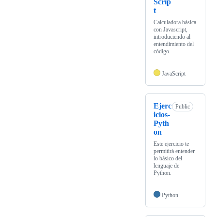
Scrip
t
Calculadora básica
con Javascript,
introduciendo al
entendimiento del
código.
JavaScript
Ejerc
Public
icios-
Pyth
on
Este ejercicio te
permitirá entender
lo básico del
lenguaje de
Python.
Python