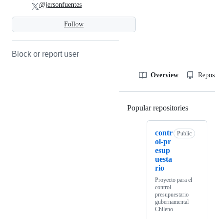
@jersonfuentes
Follow
Block or report user
Overview
Reposit
Popular repositories
Loading
contr
Public
ol-pr
esup
uesta
rio
Proyecto para el
control
presupuestario
gubernamental
Chileno