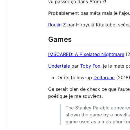
vu passer ça dans Atom ?!
Probablement pas méta mais je l'ajo
Roujin Z
par Hiroyuki Kitakubo, scén
Games
IMSCARED: A Pixelated Nightmare
(2
Undertale
par
Toby Fox
, je le mets 
Or its follow-up
Deltarune
(2018)
Ce serait bien de check ce que l'aut
poétique je me souviens.
The Stanley Parable appeare
shown the game by a novelist
game used as a metaphor for t