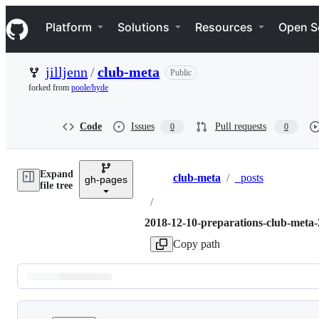
S
Navigation Menu
k
Platform
Solutions
Resources
Open S
i
p
t
jilljenn
/
club-meta
Public
o
c
forked from
poole/hyde
o
n
t
Code
Issues
Pull requests
0
0
e
n
t
Expand
club-meta
/
_posts
gh-pages
Breadcrumbs
file tree
/
2018-12-10-preparations-club-meta
Copy path
Latest
commit