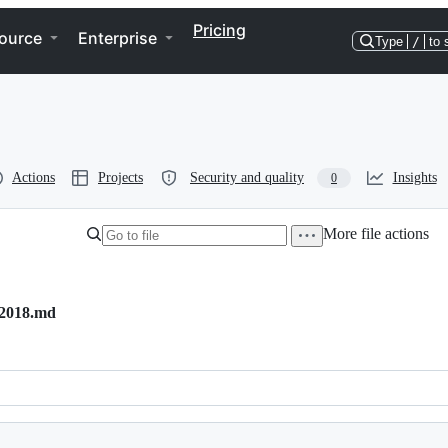
Pricing
ource
Enterprise
Type
/
to 
Actions
Projects
Security and quality
Insights
0
More file actions
-2018.md