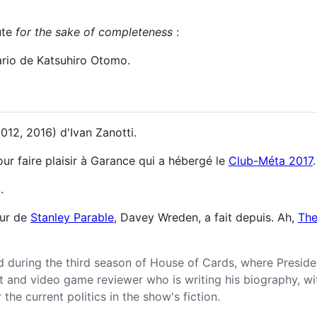
ute
for the sake of completeness
:
ario de Katsuhiro Otomo.
012, 2016) d'Ivan Zanotti.
pour faire plaisir à Garance qui a hébergé le
Club-Méta 2017
.
.
eur de
Stanley Parable
, Davey Wreden, a fait depuis. Ah,
The
d during the third season of House of Cards, where Presid
 and video game reviewer who is writing his biography, wit
he current politics in the show's fiction.