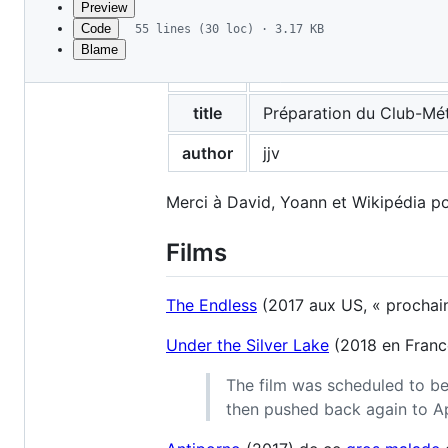
Preview
Code
55 lines (30 loc) · 3.17 KB
Blame
File
layout
post
metadata
and
title
Préparation du Club-Mé
controls
author
jjv
Merci à David, Yoann et Wikipédia po
Films
The Endless
(2017 aux US, « prochain
Under the Silver Lake
(2018 en Franc
The film was scheduled to be
then pushed back again to Ap