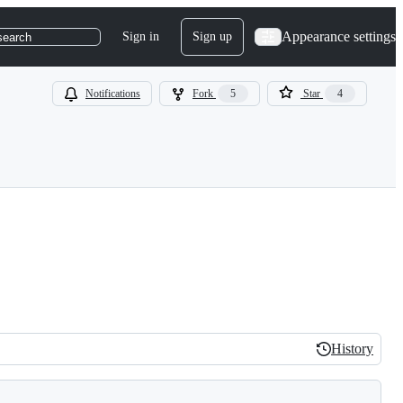
Appearance settings
Sign in
Sign up
search
Notifications
Fork
5
Star
4
History
History