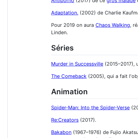
Antiporno
(2017) de ce
gros malade
d
Adaptation.
(2002) de Charlie Kaufman
Pour 2019 on aura
Chaos Walking
, r
Linden.
Séries
Murder in Successville
(2015–2017), u
The Comeback
(2005), qui a fait l'
Animation
Spider-Man: Into the Spider-Verse
(20
Re:Creators
(2017).
Bakabon
(1967–1976) de Fujio Akats