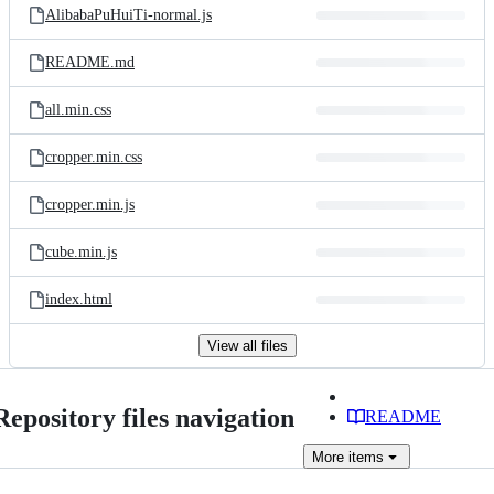
AlibabaPuHuiTi-normal.js
README.md
all.min.css
cropper.min.css
cropper.min.js
cube.min.js
index.html
View all files
Repository files navigation
README
More
items