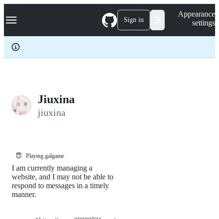
S
Navigation Menu
Appearance
k
Sign in
settings
i
p
t
o
c
o
n
t
e
Jiuxina
n
jiuxina
t
😇
Playing galgame
I am currently managing a
website, and I may not be able to
respond to messages in a timely
manner.