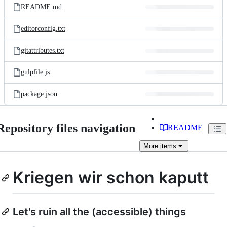
README.md
editorconfig.txt
gitattributes.txt
gulpfile.js
package.json
Repository files navigation
README
More
items
Kriegen wir schon kaputt
Let's ruin all the (accessible) things