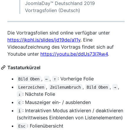
JoomlaDay™ Deutschland 2019
Vortragsfolien (Deutsch)
Die Vortragsfolien sind online verfügbar unter
https://jkphl.is/slides/jd19de/a11y
. Eine
Videoaufzeichnung des Vortrags findet sich auf
Youtube unter
https://youtu.be/ddUs73l7Aw4
.
Tastaturkürzel
,
,
: Vorherige Folie
Bild Oben
←
↑
,
,
,
,
Leerzeichen
Zeilenumbruch
Bild Oben
→
: Nächste Folie
↓
: Mauszeiger ein- / ausblenden
c
: Interaktiven Modus aktivieren / deaktivieren
i
(schrittweises Einblenden von Listenelementen)
: Folienübersicht
Esc