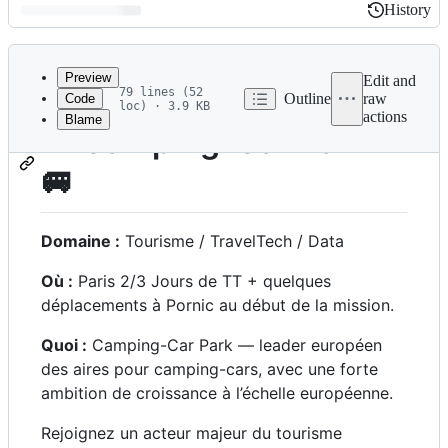
History
History
Latest
commit
Preview
Edit and
79 lines (52
Outline
raw
Code
loc) · 3.9 KB
actions
Blame
File
🚐 Camping-Car Park
metadata
🚐
and
controls
Domaine :
Tourisme / TravelTech / Data
Où :
Paris 2/3 Jours de TT + quelques
déplacements à Pornic au début de la mission.
Quoi :
Camping-Car Park — leader européen
des aires pour camping-cars, avec une forte
ambition de croissance à l’échelle européenne.
Rejoignez un acteur majeur du tourisme