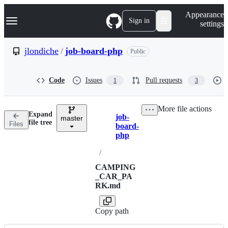
S
Navigation Menu
Appearance
k
Sign in
settings
i
p
t
jlondiche
/
job-board-php
Public
o
c
o
Code
Issues
Pull requests
1
3
n
t
e
More file actions
n
Expand
job-
t
master
Breadcrumbs
file tree
Files
board-
php
/
CAMPING
_CAR_PA
RK.md
Copy path