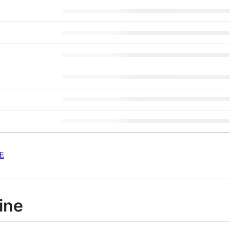
E
ine