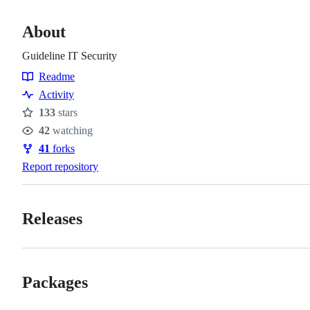
About
Guideline IT Security
Readme
Resources
Activity
133
stars
Stars
42
watching
Watchers
41
forks
Forks
Report repository
Releases
Packages