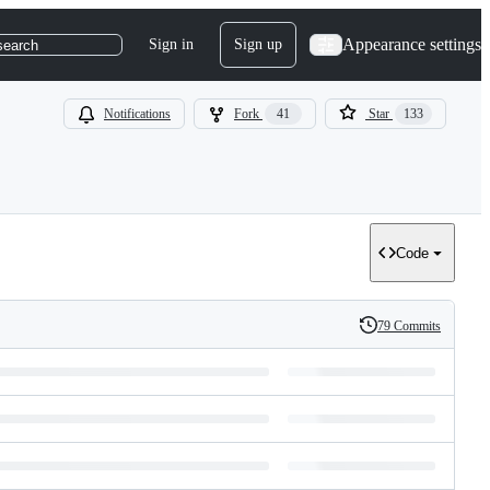
Appearance settings
Sign in
Sign up
search
Notifications
Fork
41
Star
133
Code
79 Commits
History