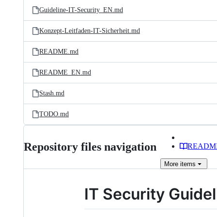
Guideline-IT-Security_EN.md
Konzept-Leitfaden-IT-Sicherheit.md
README.md
README_EN.md
Stash.md
TODO.md
Repository files navigation
READM
More
items
IT Security Guidel