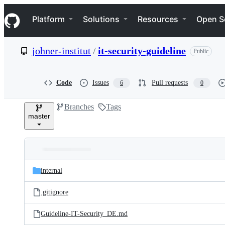
S
Navigation Menu
k
Platform
Solutions
Resources
Open S
i
p
t
johner-institut
/
it-security-guideline
Public
o
c
o
n
Code
Issues
Pull requests
6
0
t
e
Branches
Tags
n
master
t
Folders
Latest
and
internal
commit
files
.gitignore
Guideline-IT-Security_DE.md