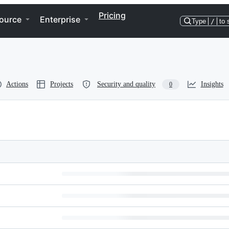
Pricing
ource
Enterprise
Type
/
to 
Actions
Projects
Security and quality
Insights
0