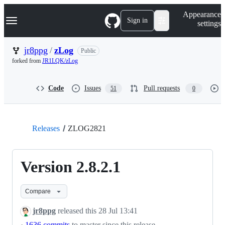
S
Navigation Menu
Appearance
k
Sign in
settings
i
p
t
jr8ppg
/
zLog
Public
o
forked from
JR1LQK/zLog
c
o
n
Code
Issues
Pull requests
51
0
t
e
n
t
Releases
ZLOG2821
Version 2.8.2.1
Compare
jr8ppg
released this
28 Jul 13:41
·
1636 commits
to master since this release