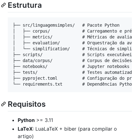
Estrutura
├── src/linguagemsimples/   # Pacote Python

│   ├── corpus/             # Carregamento e pré-pr
│   ├── metrics/            # Métricas de avaliação
│   ├── evaluation/         # Orquestração da avali
│   └── simplification/     # Técnicas de simplific
├── scripts/                # Scripts executáveis p
├── data/corpus/            # Corpus de decisões do
├── notebooks/              # Jupyter notebooks

├── tests/                  # Testes automatizados

├── pyproject.toml          # Configuração do proje
Requisitos
Python
>= 3.11
LaTeX
: LuaLaTeX + biber (para compilar o
artigo)