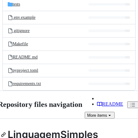
tests
.env.example
.gitignore
Makefile
README.md
pyproject.toml
requirements.txt
Repository files navigation
README
More
items
LinguagemSimples