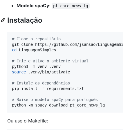
Modelo spaCy
:
pt_core_news_lg
Instalação
#
 Clone o repositório
cd
 LinguagemSimples

#
 Crie e ative o ambiente virtual
source
 .venv/bin/activate

#
 Instale as dependências
pip install -r requirements.txt

#
 Baixe o modelo spaCy para português
python -m spacy download pt_core_news_lg
Ou use o Makefile: