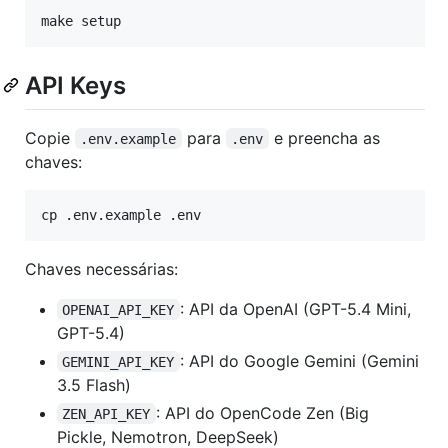
make setup
API Keys
Copie
para
e preencha as
.env.example
.env
chaves:
cp .env.example .env
Chaves necessárias:
: API da OpenAI (GPT-5.4 Mini,
OPENAI_API_KEY
GPT-5.4)
: API do Google Gemini (Gemini
GEMINI_API_KEY
3.5 Flash)
: API do OpenCode Zen (Big
ZEN_API_KEY
Pickle, Nemotron, DeepSeek)