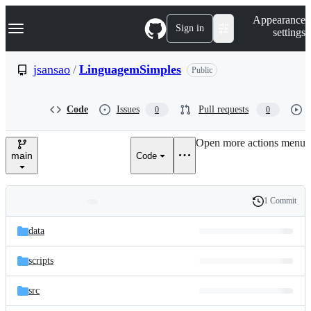
S
Navigation Menu
Appearance
k
Sign in
settings
i
p
t
jsansao
/
LinguagemSimples
Public
o
c
o
Code
Issues
Pull requests
0
0
n
t
e
Open more actions menu
n
main
Code
t
1 Commit
Folders
History
Latest
and
data
commit
files
scripts
src