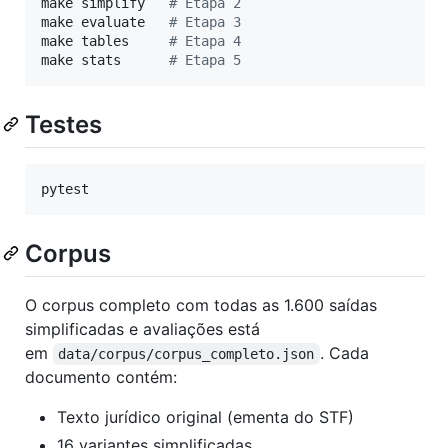
make simplify   
#
 Etapa 2
make evaluate   
#
 Etapa 3
make tables     
#
 Etapa 4
make stats      
#
 Etapa 5
Testes
pytest
Corpus
O corpus completo com todas as 1.600 saídas
simplificadas e avaliações está
em
. Cada
data/corpus/corpus_completo.json
documento contém:
Texto jurídico original (ementa do STF)
16 variantes simplificadas