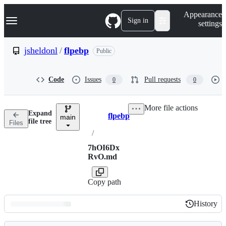
S
Navigation Menu
Appearance
k
Sign in
settings
i
p
t
jsheldonl
/
flpebp
Public
o
c
o
Code
Issues
Pull requests
0
0
n
t
e
More file actions
n
Expand
flpebp
t
main
Breadcrumbs
file tree
Files
/
7hOI6Dx
RvO.md
Copy path
History
History
Latest