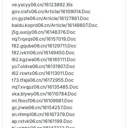
ve.yscyy06.cn/16123892.Xls
gov.cisfx06.cn/Article/16109014.Doc
cn.gyzle06.cn/Article/16127861.Doc
baidu.koprd06.cn/Article/16148607.Doc
j5g.uuojy06.cn/16148376.Doc
nq7.rqxqs06.cn/16157019.Doc
f82.gqube06.cn/16129711.Doc
f82.ivktt06.cn/16149450.Doc
l62.kgzwa06.cn/16165111.Doc
yo7.oldve06.cn/16131907.Doc
l62.rxwtx06.cn/16113011.Doc
t73.tfajs06.cn/16172955.Doc
nq7.xvqpz06.cn/16135485.Doc
xka.blywy06.cn/16110784.Doc
mi.fbocf06.cn/16109981.Doc
gc.jrwie06.cn/16154257.Doc
sn.nhmpl06.cn/16167379.Doc
ap.rxtvk06.cn/16161199.Doc