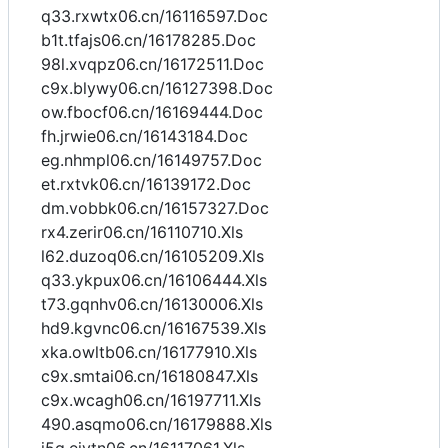
q33.rxwtx06.cn/16116597.Doc
b1t.tfajs06.cn/16178285.Doc
98l.xvqpz06.cn/16172511.Doc
c9x.blywy06.cn/16127398.Doc
ow.fbocf06.cn/16169444.Doc
fh.jrwie06.cn/16143184.Doc
eg.nhmpl06.cn/16149757.Doc
et.rxtvk06.cn/16139172.Doc
dm.vobbk06.cn/16157327.Doc
rx4.zerir06.cn/16110710.Xls
l62.duzoq06.cn/16105209.Xls
q33.ykpux06.cn/16106444.Xls
t73.gqnhv06.cn/16130006.Xls
hd9.kgvnc06.cn/16167539.Xls
xka.owltb06.cn/16177910.Xls
c9x.smtai06.cn/16180847.Xls
c9x.wcagh06.cn/16197711.Xls
490.asqmo06.cn/16179888.Xls