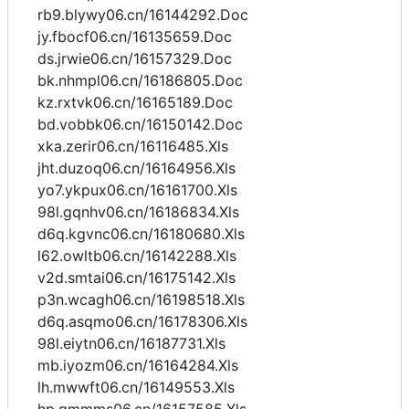
rb9.blywy06.cn/16144292.Doc
jy.fbocf06.cn/16135659.Doc
ds.jrwie06.cn/16157329.Doc
bk.nhmpl06.cn/16186805.Doc
kz.rxtvk06.cn/16165189.Doc
bd.vobbk06.cn/16150142.Doc
xka.zerir06.cn/16116485.Xls
jht.duzoq06.cn/16164956.Xls
yo7.ykpux06.cn/16161700.Xls
98l.gqnhv06.cn/16186834.Xls
d6q.kgvnc06.cn/16180680.Xls
l62.owltb06.cn/16142288.Xls
v2d.smtai06.cn/16175142.Xls
p3n.wcagh06.cn/16198518.Xls
d6q.asqmo06.cn/16178306.Xls
98l.eiytn06.cn/16187731.Xls
mb.iyozm06.cn/16164284.Xls
lh.mwwft06.cn/16149553.Xls