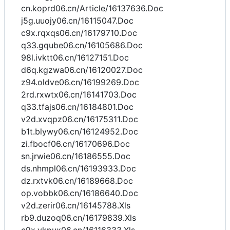
cn.koprd06.cn/Article/16137636.Doc
j5g.uuojy06.cn/16115047.Doc
c9x.rqxqs06.cn/16179710.Doc
q33.gqube06.cn/16105686.Doc
98l.ivktt06.cn/16127151.Doc
d6q.kgzwa06.cn/16120027.Doc
z94.oldve06.cn/16199269.Doc
2rd.rxwtx06.cn/16141703.Doc
q33.tfajs06.cn/16184801.Doc
v2d.xvqpz06.cn/16175311.Doc
b1t.blywy06.cn/16124952.Doc
zi.fbocf06.cn/16170696.Doc
sn.jrwie06.cn/16186555.Doc
ds.nhmpl06.cn/16193933.Doc
dz.rxtvk06.cn/16189668.Doc
op.vobbk06.cn/16186640.Doc
v2d.zerir06.cn/16145788.Xls
rb9.duzoq06.cn/16179839.Xls