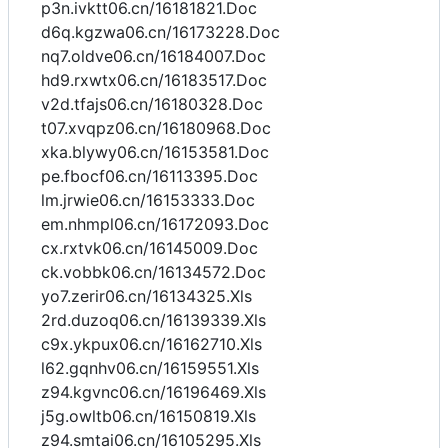
p3n.ivktt06.cn/16181821.Doc
d6q.kgzwa06.cn/16173228.Doc
nq7.oldve06.cn/16184007.Doc
hd9.rxwtx06.cn/16183517.Doc
v2d.tfajs06.cn/16180328.Doc
t07.xvqpz06.cn/16180968.Doc
xka.blywy06.cn/16153581.Doc
pe.fbocf06.cn/16113395.Doc
lm.jrwie06.cn/16153333.Doc
em.nhmpl06.cn/16172093.Doc
cx.rxtvk06.cn/16145009.Doc
ck.vobbk06.cn/16134572.Doc
yo7.zerir06.cn/16134325.Xls
2rd.duzoq06.cn/16139339.Xls
c9x.ykpux06.cn/16162710.Xls
l62.gqnhv06.cn/16159551.Xls
z94.kgvnc06.cn/16196469.Xls
j5g.owltb06.cn/16150819.Xls
z94.smtai06.cn/16105295.Xls