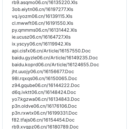
rb9.asqmo06.cn/16135220.Xls
3ob.eiytn06.cn/16197277.Xls
vq.iyozm06.cn/16139115.Xls
cl.mwwft06.cn/16191550.Xls
py.qmmms06.cn/16131442.Xls
ie.ucusz06.cn/16164727.Xls
ix.yscyy06.cn/16119942.Xls
api.cisfx06.cn/Article/16157550.Doc
baidu.gyzle06.cn/Article/16149235.Doc
baidu.koprd06.cn/Article/16124655.Doc
jht.uuojy06.cn/16156677.Doc
98l.rqxqs06.cn/16150065.Doc
z94.gqube06.cn/16144222.Doc
d6q.ivktt06.cn/16148424.Doc
yo7.kgzwa06.cn/16134843.Doc
p3n.oldve06.cn/16176106.Doc
p3n.rxwtx06.cn/16199331.Doc
f82.tfajs06.cn/16154454.Doc
rb9.xvqpz06.cn/16180789.Doc