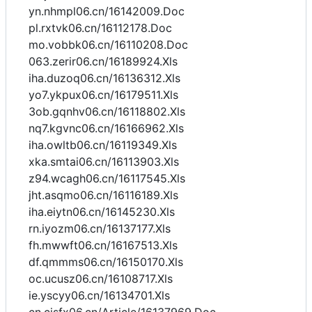
yn.nhmpl06.cn/16142009.Doc
pl.rxtvk06.cn/16112178.Doc
mo.vobbk06.cn/16110208.Doc
063.zerir06.cn/16189924.Xls
iha.duzoq06.cn/16136312.Xls
yo7.ykpux06.cn/16179511.Xls
3ob.gqnhv06.cn/16118802.Xls
nq7.kgvnc06.cn/16166962.Xls
iha.owltb06.cn/16119349.Xls
xka.smtai06.cn/16113903.Xls
z94.wcagh06.cn/16117545.Xls
jht.asqmo06.cn/16116189.Xls
iha.eiytn06.cn/16145230.Xls
rn.iyozm06.cn/16137177.Xls
fh.mwwft06.cn/16167513.Xls
df.qmmms06.cn/16150170.Xls
oc.ucusz06.cn/16108717.Xls
ie.yscyy06.cn/16134701.Xls