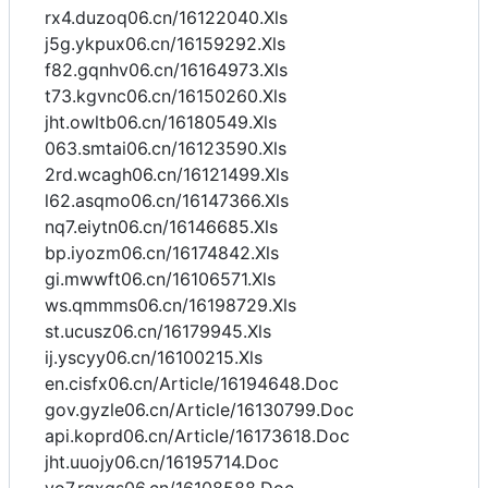
rx4.duzoq06.cn/16122040.Xls
j5g.ykpux06.cn/16159292.Xls
f82.gqnhv06.cn/16164973.Xls
t73.kgvnc06.cn/16150260.Xls
jht.owltb06.cn/16180549.Xls
063.smtai06.cn/16123590.Xls
2rd.wcagh06.cn/16121499.Xls
l62.asqmo06.cn/16147366.Xls
nq7.eiytn06.cn/16146685.Xls
bp.iyozm06.cn/16174842.Xls
gi.mwwft06.cn/16106571.Xls
ws.qmmms06.cn/16198729.Xls
st.ucusz06.cn/16179945.Xls
ij.yscyy06.cn/16100215.Xls
en.cisfx06.cn/Article/16194648.Doc
gov.gyzle06.cn/Article/16130799.Doc
api.koprd06.cn/Article/16173618.Doc
jht.uuojy06.cn/16195714.Doc