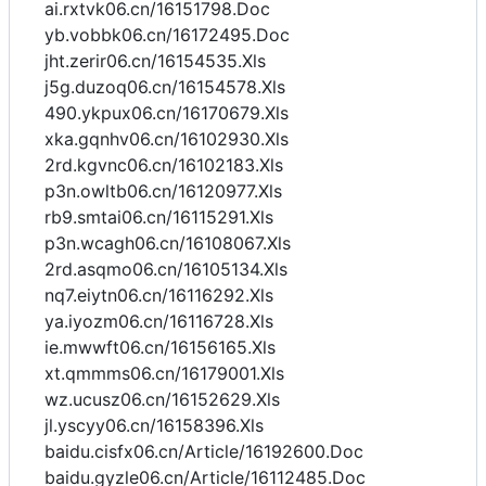
ai.rxtvk06.cn/16151798.Doc
yb.vobbk06.cn/16172495.Doc
jht.zerir06.cn/16154535.Xls
j5g.duzoq06.cn/16154578.Xls
490.ykpux06.cn/16170679.Xls
xka.gqnhv06.cn/16102930.Xls
2rd.kgvnc06.cn/16102183.Xls
p3n.owltb06.cn/16120977.Xls
rb9.smtai06.cn/16115291.Xls
p3n.wcagh06.cn/16108067.Xls
2rd.asqmo06.cn/16105134.Xls
nq7.eiytn06.cn/16116292.Xls
ya.iyozm06.cn/16116728.Xls
ie.mwwft06.cn/16156165.Xls
xt.qmmms06.cn/16179001.Xls
wz.ucusz06.cn/16152629.Xls
jl.yscyy06.cn/16158396.Xls
baidu.cisfx06.cn/Article/16192600.Doc
baidu.gyzle06.cn/Article/16112485.Doc