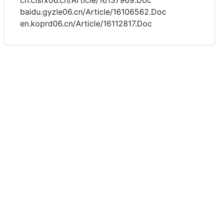
cn.cisfx06.cn/Article/16137969.Doc
baidu.gyzle06.cn/Article/16106562.Doc
en.koprd06.cn/Article/16112817.Doc