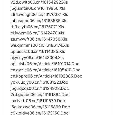
v2d.owltb06.cn/16154292.Xls
j5g.smtai06.cn/16119950.Xls
z94.wcagh06.cn/16170331.Xls
jht.asqmo06.cn/16168585.Xls
rb9.eiytn06.cn/16175071.Xls
el.iyozm06.cn/16142470.Xls
za.mwwft06.cn/16147050.Xls
we.qmmms06.cn/16186174.Xls
bp.ucusz06.cn/16114385.Xls
aj.yscyy06.cn/16143004.Xls
api.cisfx06.cn/Article/16101014.Doc
en.gyzle06.cn/Article/16105410.Doc
cn.koprd06.cn/Article/16102885.Doc
yo7.uuojy06.cn/16108122.Doc
j5g.rqxqs06.cn/16124928.Doc
2rd.gqube06.cn/16161384.Doc
iha.ivktt06.cn/16119570.Doc
j5g.kgzwa06.cn/16116899.Doc
c9x.oldve06.cn/16173150.Doc