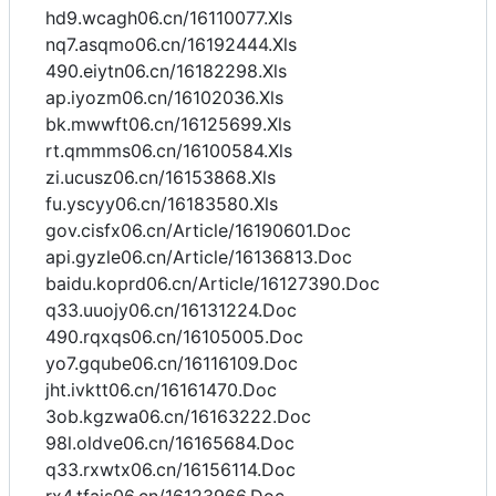
hd9.wcagh06.cn/16110077.Xls
nq7.asqmo06.cn/16192444.Xls
490.eiytn06.cn/16182298.Xls
ap.iyozm06.cn/16102036.Xls
bk.mwwft06.cn/16125699.Xls
rt.qmmms06.cn/16100584.Xls
zi.ucusz06.cn/16153868.Xls
fu.yscyy06.cn/16183580.Xls
gov.cisfx06.cn/Article/16190601.Doc
api.gyzle06.cn/Article/16136813.Doc
baidu.koprd06.cn/Article/16127390.Doc
q33.uuojy06.cn/16131224.Doc
490.rqxqs06.cn/16105005.Doc
yo7.gqube06.cn/16116109.Doc
jht.ivktt06.cn/16161470.Doc
3ob.kgzwa06.cn/16163222.Doc
98l.oldve06.cn/16165684.Doc
q33.rxwtx06.cn/16156114.Doc