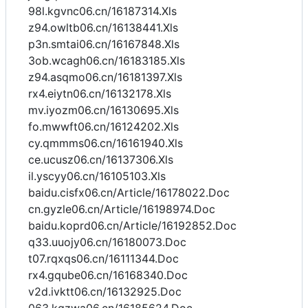
98l.kgvnc06.cn/16187314.Xls
z94.owltb06.cn/16138441.Xls
p3n.smtai06.cn/16167848.Xls
3ob.wcagh06.cn/16183185.Xls
z94.asqmo06.cn/16181397.Xls
rx4.eiytn06.cn/16132178.Xls
mv.iyozm06.cn/16130695.Xls
fo.mwwft06.cn/16124202.Xls
cy.qmmms06.cn/16161940.Xls
ce.ucusz06.cn/16137306.Xls
il.yscyy06.cn/16105103.Xls
baidu.cisfx06.cn/Article/16178022.Doc
cn.gyzle06.cn/Article/16198974.Doc
baidu.koprd06.cn/Article/16192852.Doc
q33.uuojy06.cn/16180073.Doc
t07.rqxqs06.cn/16111344.Doc
rx4.gqube06.cn/16168340.Doc
v2d.ivktt06.cn/16132925.Doc