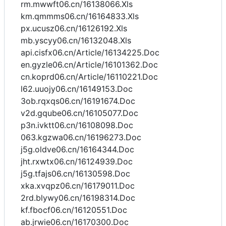
rm.mwwft06.cn/16138066.Xls
km.qmmms06.cn/16164833.Xls
px.ucusz06.cn/16126192.Xls
mb.yscyy06.cn/16132048.Xls
api.cisfx06.cn/Article/16134225.Doc
en.gyzle06.cn/Article/16101362.Doc
cn.koprd06.cn/Article/16110221.Doc
l62.uuojy06.cn/16149153.Doc
3ob.rqxqs06.cn/16191674.Doc
v2d.gqube06.cn/16105077.Doc
p3n.ivktt06.cn/16108098.Doc
063.kgzwa06.cn/16196273.Doc
j5g.oldve06.cn/16164344.Doc
jht.rxwtx06.cn/16124939.Doc
j5g.tfajs06.cn/16130598.Doc
xka.xvqpz06.cn/16179011.Doc
2rd.blywy06.cn/16198314.Doc
kf.fbocf06.cn/16120551.Doc
ab.jrwie06.cn/16170300.Doc