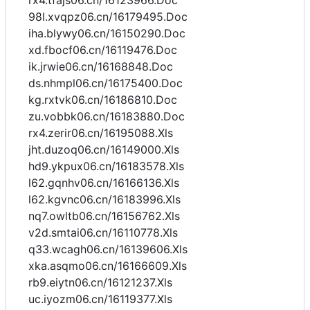
rx4.tfajs06.cn/16123966.Doc
98l.xvqpz06.cn/16179495.Doc
iha.blywy06.cn/16150290.Doc
xd.fbocf06.cn/16119476.Doc
ik.jrwie06.cn/16168848.Doc
ds.nhmpl06.cn/16175400.Doc
kg.rxtvk06.cn/16186810.Doc
zu.vobbk06.cn/16183880.Doc
rx4.zerir06.cn/16195088.Xls
jht.duzoq06.cn/16149000.Xls
hd9.ykpux06.cn/16183578.Xls
l62.gqnhv06.cn/16166136.Xls
l62.kgvnc06.cn/16183996.Xls
nq7.owltb06.cn/16156762.Xls
v2d.smtai06.cn/16110778.Xls
q33.wcagh06.cn/16139606.Xls
xka.asqmo06.cn/16166609.Xls
rb9.eiytn06.cn/16121237.Xls
uc.iyozm06.cn/16119377.Xls