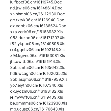
lu.fbocf06.cn/16119745.Doc
nd.jrwie06.cn/16148614.Doc
xn.nhmpl06.cn/16112930.Doc
gc.rxtvk06.cn/16126940.Doc
dz.vobbk06.cn/16136524.Doc
xka.zerir06.cn/16163932.Xls
063.duzoq06.cn/16171207.Xls
f82.ykpux06.cn/16149896.Xls
rx4.gqnhv06.cn/16102148.Xls
z94.kgvnc06.cn/16153081.Xls
jht.owltb06.cn/16151914.Xls
3ob.smtai06.cn/16165642.Xls
hd9.wcagh06.cn/16162635.Xls
3ob.asqmo06.cn/16187959.Xls
yo7.eiytn06.cn/16107340.Xls
ox.iyozm06.cn/16193182.Xls
je.mwwft06.cn/16119409.Xls
be.qmmms06.cn/16123938.Xls
mb.ucusz06.cn/16176643.Xls