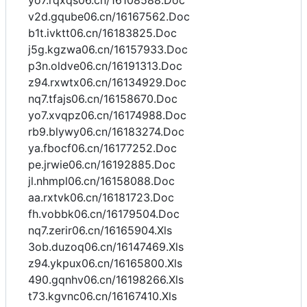
yo7.rqxqs06.cn/16108588.Doc
v2d.gqube06.cn/16167562.Doc
b1t.ivktt06.cn/16183825.Doc
j5g.kgzwa06.cn/16157933.Doc
p3n.oldve06.cn/16191313.Doc
z94.rxwtx06.cn/16134929.Doc
nq7.tfajs06.cn/16158670.Doc
yo7.xvqpz06.cn/16174988.Doc
rb9.blywy06.cn/16183274.Doc
ya.fbocf06.cn/16177252.Doc
pe.jrwie06.cn/16192885.Doc
jl.nhmpl06.cn/16158088.Doc
aa.rxtvk06.cn/16181723.Doc
fh.vobbk06.cn/16179504.Doc
nq7.zerir06.cn/16165904.Xls
3ob.duzoq06.cn/16147469.Xls
z94.ykpux06.cn/16165800.Xls
490.gqnhv06.cn/16198266.Xls
t73.kgvnc06.cn/16167410.Xls