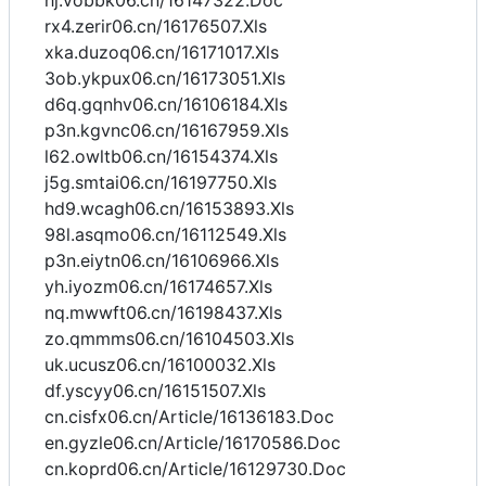
hj.vobbk06.cn/16147322.Doc
rx4.zerir06.cn/16176507.Xls
xka.duzoq06.cn/16171017.Xls
3ob.ykpux06.cn/16173051.Xls
d6q.gqnhv06.cn/16106184.Xls
p3n.kgvnc06.cn/16167959.Xls
l62.owltb06.cn/16154374.Xls
j5g.smtai06.cn/16197750.Xls
hd9.wcagh06.cn/16153893.Xls
98l.asqmo06.cn/16112549.Xls
p3n.eiytn06.cn/16106966.Xls
yh.iyozm06.cn/16174657.Xls
nq.mwwft06.cn/16198437.Xls
zo.qmmms06.cn/16104503.Xls
uk.ucusz06.cn/16100032.Xls
df.yscyy06.cn/16151507.Xls
cn.cisfx06.cn/Article/16136183.Doc
en.gyzle06.cn/Article/16170586.Doc
cn.koprd06.cn/Article/16129730.Doc