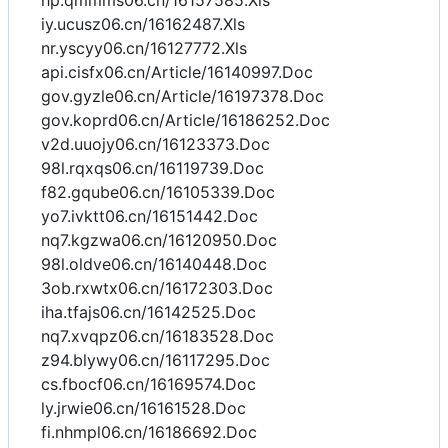
hp.qmmms06.cn/16157585.Xls
iy.ucusz06.cn/16162487.Xls
nr.yscyy06.cn/16127772.Xls
api.cisfx06.cn/Article/16140997.Doc
gov.gyzle06.cn/Article/16197378.Doc
gov.koprd06.cn/Article/16186252.Doc
v2d.uuojy06.cn/16123373.Doc
98l.rqxqs06.cn/16119739.Doc
f82.gqube06.cn/16105339.Doc
yo7.ivktt06.cn/16151442.Doc
nq7.kgzwa06.cn/16120950.Doc
98l.oldve06.cn/16140448.Doc
3ob.rxwtx06.cn/16172303.Doc
iha.tfajs06.cn/16142525.Doc
nq7.xvqpz06.cn/16183528.Doc
z94.blywy06.cn/16117295.Doc
cs.fbocf06.cn/16169574.Doc
ly.jrwie06.cn/16161528.Doc
fi.nhmpl06.cn/16186692.Doc