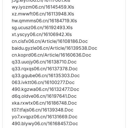
j5g.eiytn06.cn/16117061.Xls
wy.iyozm06.cn/16145459.Xls
xz.mwwft06.cn/16113948.Xls
hw.qmmms06.cn/16184719.Xls
sg.ucusz06.cn/16192493.Xls
xt.yscyy06.cn/16106942.Xls
cn.cisfx06.cn/Article/16108186.Doc
baidu.gyzle06.cn/Article/16139538.Doc
cn.koprd06.cn/Article/16160636.Doc
q33.uuojy06.cn/16138710.Doc
q33.rqxqs06.cn/16137378.Doc
q33.gqube06.cn/16135303.Doc
063.ivktt06.cn/16100277.Doc
490.kgzwa06.cn/16132477.Doc
d6q.oldve06.cn/16197641.Doc
xka.rxwtx06.cn/16186748.Doc
t07.tfajs06.cn/16139348.Doc
yo7.xvqpz06.cn/16131669.Doc
490.blywy06.cn/16168457.Doc