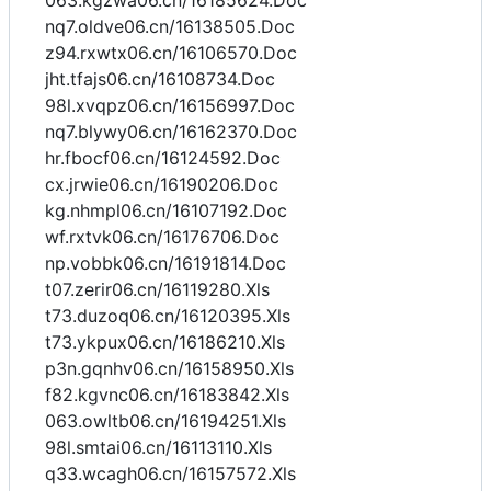
063.kgzwa06.cn/16185624.Doc
nq7.oldve06.cn/16138505.Doc
z94.rxwtx06.cn/16106570.Doc
jht.tfajs06.cn/16108734.Doc
98l.xvqpz06.cn/16156997.Doc
nq7.blywy06.cn/16162370.Doc
hr.fbocf06.cn/16124592.Doc
cx.jrwie06.cn/16190206.Doc
kg.nhmpl06.cn/16107192.Doc
wf.rxtvk06.cn/16176706.Doc
np.vobbk06.cn/16191814.Doc
t07.zerir06.cn/16119280.Xls
t73.duzoq06.cn/16120395.Xls
t73.ykpux06.cn/16186210.Xls
p3n.gqnhv06.cn/16158950.Xls
f82.kgvnc06.cn/16183842.Xls
063.owltb06.cn/16194251.Xls
98l.smtai06.cn/16113110.Xls
q33.wcagh06.cn/16157572.Xls