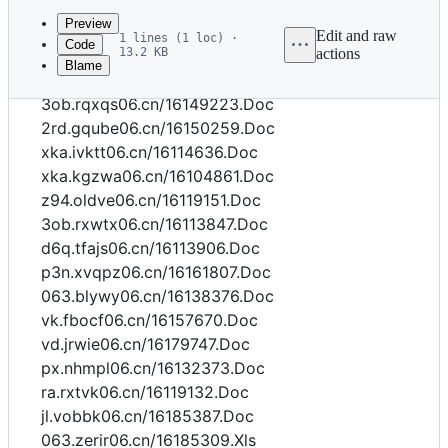
commit
Preview
Edit and raw
1 lines (1 loc) ·
Code
13.2 KB
actions
Blame
File
z94.uuojy06.cn/16107089.Doc
metadata
3ob.rqxqs06.cn/16149223.Doc
and
2rd.gqube06.cn/16150259.Doc
xka.ivktt06.cn/16114636.Doc
controls
xka.kgzwa06.cn/16104861.Doc
z94.oldve06.cn/16119151.Doc
3ob.rxwtx06.cn/16113847.Doc
d6q.tfajs06.cn/16113906.Doc
p3n.xvqpz06.cn/16161807.Doc
063.blywy06.cn/16138376.Doc
vk.fbocf06.cn/16157670.Doc
vd.jrwie06.cn/16179747.Doc
px.nhmpl06.cn/16132373.Doc
ra.rxtvk06.cn/16119132.Doc
jl.vobbk06.cn/16185387.Doc
063.zerir06.cn/16185309.Xls