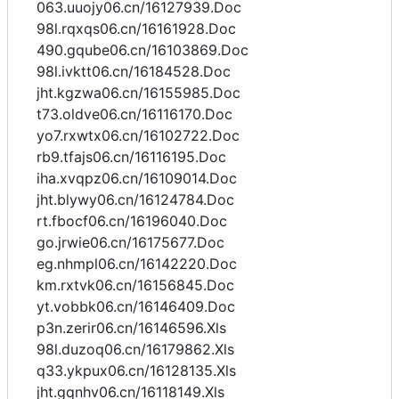
063.uuojy06.cn/16127939.Doc
98l.rqxqs06.cn/16161928.Doc
490.gqube06.cn/16103869.Doc
98l.ivktt06.cn/16184528.Doc
jht.kgzwa06.cn/16155985.Doc
t73.oldve06.cn/16116170.Doc
yo7.rxwtx06.cn/16102722.Doc
rb9.tfajs06.cn/16116195.Doc
iha.xvqpz06.cn/16109014.Doc
jht.blywy06.cn/16124784.Doc
rt.fbocf06.cn/16196040.Doc
go.jrwie06.cn/16175677.Doc
eg.nhmpl06.cn/16142220.Doc
km.rxtvk06.cn/16156845.Doc
yt.vobbk06.cn/16146409.Doc
p3n.zerir06.cn/16146596.Xls
98l.duzoq06.cn/16179862.Xls
q33.ykpux06.cn/16128135.Xls
jht.gqnhv06.cn/16118149.Xls