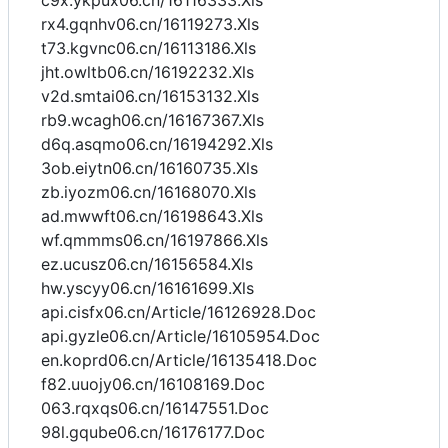
c9x.ykpux06.cn/16116333.Xls
rx4.gqnhv06.cn/16119273.Xls
t73.kgvnc06.cn/16113186.Xls
jht.owltb06.cn/16192232.Xls
v2d.smtai06.cn/16153132.Xls
rb9.wcagh06.cn/16167367.Xls
d6q.asqmo06.cn/16194292.Xls
3ob.eiytn06.cn/16160735.Xls
zb.iyozm06.cn/16168070.Xls
ad.mwwft06.cn/16198643.Xls
wf.qmmms06.cn/16197866.Xls
ez.ucusz06.cn/16156584.Xls
hw.yscyy06.cn/16161699.Xls
api.cisfx06.cn/Article/16126928.Doc
api.gyzle06.cn/Article/16105954.Doc
en.koprd06.cn/Article/16135418.Doc
f82.uuojy06.cn/16108169.Doc
063.rqxqs06.cn/16147551.Doc
98l.gqube06.cn/16176177.Doc