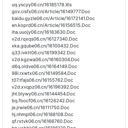
uq.yscyy06.cn/16185178.Xls
gov.cisfx06.cn/Article/16149777.Doc
baidu.gyzle06.cn/Article/16172141.Doc
en.koprd06.cn/Article/16156515.Doc
iha.uuojy06.cn/16183630.Doc
v2d.rqxqs06.cn/16127340.Doc
xka.gqube06.cn/16100432.Doc
q33.ivktt06.cn/16199342.Doc
v2d.kgzwa06.cn/16160304.Doc
d6q.oldve06.cn/16164149.Doc
98l.rxwtx06.cn/16149584.Doc
t07.tfajs06.cn/16155762.Doc
v2d.xvqpz06.cn/16196392.Doc
jht.blywy06.cn/16144454.Doc
bq.fbocf06.cn/16126242.Doc
je.jrwie06.cn/16111750.Doc
hj.nhmpl06.cn/16188108.Doc
qf.rxtvk06.cn/16166760.Doc