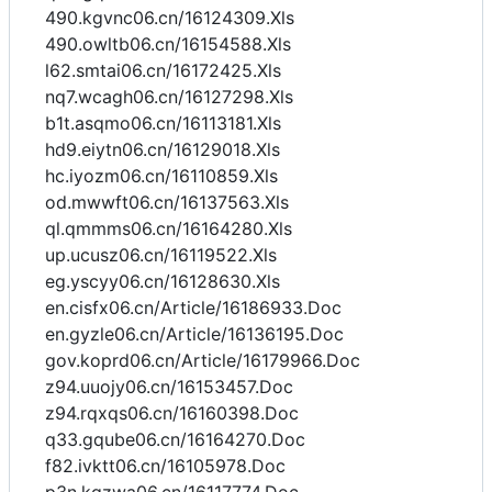
490.kgvnc06.cn/16124309.Xls
490.owltb06.cn/16154588.Xls
l62.smtai06.cn/16172425.Xls
nq7.wcagh06.cn/16127298.Xls
b1t.asqmo06.cn/16113181.Xls
hd9.eiytn06.cn/16129018.Xls
hc.iyozm06.cn/16110859.Xls
od.mwwft06.cn/16137563.Xls
ql.qmmms06.cn/16164280.Xls
up.ucusz06.cn/16119522.Xls
eg.yscyy06.cn/16128630.Xls
en.cisfx06.cn/Article/16186933.Doc
en.gyzle06.cn/Article/16136195.Doc
gov.koprd06.cn/Article/16179966.Doc
z94.uuojy06.cn/16153457.Doc
z94.rqxqs06.cn/16160398.Doc
q33.gqube06.cn/16164270.Doc
f82.ivktt06.cn/16105978.Doc