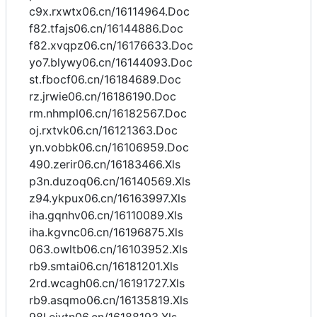
c9x.rxwtx06.cn/16114964.Doc
f82.tfajs06.cn/16144886.Doc
f82.xvqpz06.cn/16176633.Doc
yo7.blywy06.cn/16144093.Doc
st.fbocf06.cn/16184689.Doc
rz.jrwie06.cn/16186190.Doc
rm.nhmpl06.cn/16182567.Doc
oj.rxtvk06.cn/16121363.Doc
yn.vobbk06.cn/16106959.Doc
490.zerir06.cn/16183466.Xls
p3n.duzoq06.cn/16140569.Xls
z94.ykpux06.cn/16163997.Xls
iha.gqnhv06.cn/16110089.Xls
iha.kgvnc06.cn/16196875.Xls
063.owltb06.cn/16103952.Xls
rb9.smtai06.cn/16181201.Xls
2rd.wcagh06.cn/16191727.Xls
rb9.asqmo06.cn/16135819.Xls