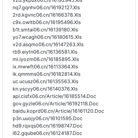
v2d.ykpux06.cn/16192945.Xls
nq7.gqnhv06.cn/16192127.Xls
2rd.kgvnc06.cn/16166378.Xls
c9x.owltb06.cn/16195496.Xls
b1t.smtai06.cn/16139180.Xls
yo7.wcagh06.cn/16180615.Xls
v2d.asqmo06.cn/16147263.Xls
rb9.eiytn06.cn/16136581.Xls
mi.iyozm06.cn/16185895.Xls
ix.mwwft06.cn/16113364.Xls
ik.qmmms06.cn/16182814.Xls
uc.ucusz06.cn/16135563.Xls
kn.yscyy06.cn/16140376.Xls
api.cisfx06.cn/Article/16185514.Doc
gov.gyzle06.cn/Article/16192118.Doc
baidu.koprd06.cn/Article/16161120.Doc
p3n.uuojy06.cn/16101595.Doc
hd9.rqxqs06.cn/16198747.Doc
l62.gqube06.cn/16124187.Doc