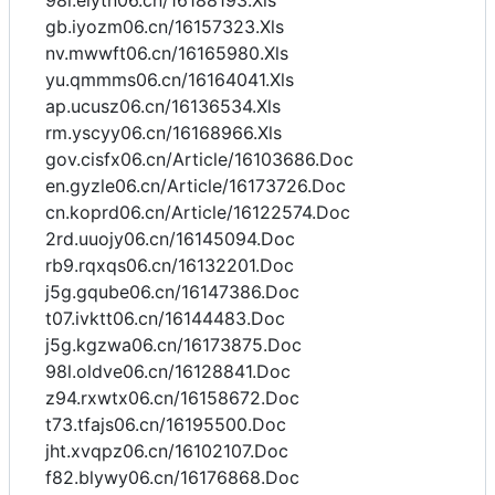
98l.eiytn06.cn/16188193.Xls
gb.iyozm06.cn/16157323.Xls
nv.mwwft06.cn/16165980.Xls
yu.qmmms06.cn/16164041.Xls
ap.ucusz06.cn/16136534.Xls
rm.yscyy06.cn/16168966.Xls
gov.cisfx06.cn/Article/16103686.Doc
en.gyzle06.cn/Article/16173726.Doc
cn.koprd06.cn/Article/16122574.Doc
2rd.uuojy06.cn/16145094.Doc
rb9.rqxqs06.cn/16132201.Doc
j5g.gqube06.cn/16147386.Doc
t07.ivktt06.cn/16144483.Doc
j5g.kgzwa06.cn/16173875.Doc
98l.oldve06.cn/16128841.Doc
z94.rxwtx06.cn/16158672.Doc
t73.tfajs06.cn/16195500.Doc
jht.xvqpz06.cn/16102107.Doc
f82.blywy06.cn/16176868.Doc