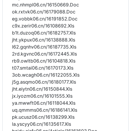
mc.nhmpl06.cn/16150669.Doc
ok.rxtvk06.cn/16179088.Doc
eg.vobbk06.cn/16191852.Doc
c9x.zerir06.cn/16108692.Xls
b1t.duzoq06.cn/16182757.Xls
jht.ykpux06.cn/16138888.Xls
l62.gqnhv06.cn/16187735.Xls
2rd.kgvnc06.cn/16172445.Xls
rb9.owltb06.cn/16104818.Xls
t07.smtai06.cn/16170173.Xls
3ob.wcagh06.cn/16122055.Xls
j5g.asqmo06.cn/16180177.Xls
jht.eiytn06.cn/16150844.Xls
jx.iyozm06.cn/16101555.Xls
ya.mwwft06.cn/16118044.Xls
uq.qmmms06.cn/16186141.Xls
pk.ucusz06.cn/16138299.Xls
la.yscyy06.cn/16135617.Xls