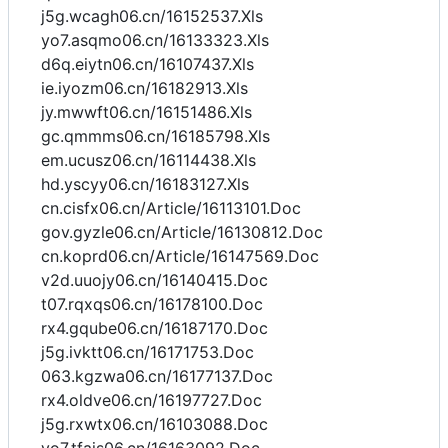
j5g.wcagh06.cn/16152537.Xls
yo7.asqmo06.cn/16133323.Xls
d6q.eiytn06.cn/16107437.Xls
ie.iyozm06.cn/16182913.Xls
jy.mwwft06.cn/16151486.Xls
gc.qmmms06.cn/16185798.Xls
em.ucusz06.cn/16114438.Xls
hd.yscyy06.cn/16183127.Xls
cn.cisfx06.cn/Article/16113101.Doc
gov.gyzle06.cn/Article/16130812.Doc
cn.koprd06.cn/Article/16147569.Doc
v2d.uuojy06.cn/16140415.Doc
t07.rqxqs06.cn/16178100.Doc
rx4.gqube06.cn/16187170.Doc
j5g.ivktt06.cn/16171753.Doc
063.kgzwa06.cn/16177137.Doc
rx4.oldve06.cn/16197727.Doc
j5g.rxwtx06.cn/16103088.Doc