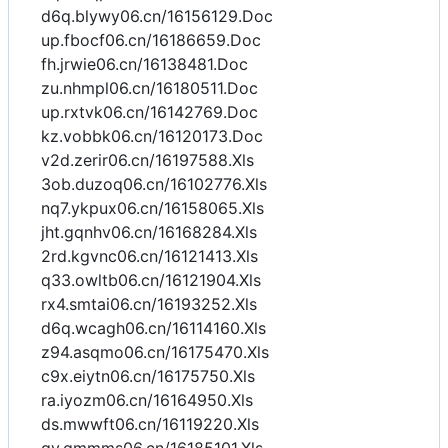
d6q.blywy06.cn/16156129.Doc
up.fbocf06.cn/16186659.Doc
fh.jrwie06.cn/16138481.Doc
zu.nhmpl06.cn/16180511.Doc
up.rxtvk06.cn/16142769.Doc
kz.vobbk06.cn/16120173.Doc
v2d.zerir06.cn/16197588.Xls
3ob.duzoq06.cn/16102776.Xls
nq7.ykpux06.cn/16158065.Xls
jht.gqnhv06.cn/16168284.Xls
2rd.kgvnc06.cn/16121413.Xls
q33.owltb06.cn/16121904.Xls
rx4.smtai06.cn/16193252.Xls
d6q.wcagh06.cn/16114160.Xls
z94.asqmo06.cn/16175470.Xls
c9x.eiytn06.cn/16175750.Xls
ra.iyozm06.cn/16164950.Xls
ds.mwwft06.cn/16119220.Xls