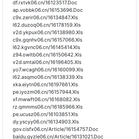
df.rxtvk06.cn/16123517.Doc
ap.vobbk06.cn/16153696.Doc
c9x.zerir06.cn/16134847.Xls
l62.duzoq06.cn/16178159.Xls
v2d.ykpux06.cn/16138980.Xls
c9x.gqnhv06.cn/16157066.Xls
l62.kgvnc06.cn/16145414.Xls
z94.owltb06.cn/16150642.Xls
v2d.smtai06.cn/16196405.Xls
yo7.wcagh06.cn/16160099.Xls
l62.asqmo06.cn/16138339.Xls
xka.eiytn06.cn/16197661.Xls
pe.iyozm06.cn/16157944.Xls
xf.mwwft06.cn/16168082.Xls
rz.qmmms06.cn/16185966.Xls
pe.ucusz06.cn/16103851.Xls
dy.yscyy06.cn/16134903.Xls
gov.cisfx06.cn/Article/16154757.Doc
baidu.gyzle06.cn/Article/16131021.Doc