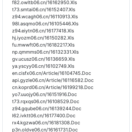
f82.owltb06.cn/16162950.Xls
t73.smtai06.cn/16152407.Xls
z94.wcagh06.cn/16110913.Xls
98l.asqmo06.cn/16105446.Xls
z94.eiytn06.cn/16177418.Xls
hj.iyozm06.cn/16150282.Xls
fu.mwwft06.cn/16182217.Xls
np.qmmms06.cn/16132331.Xls
gv.ucusz06.cn/16136659.Xls
ya.yscyy06.cn/16102749.Xls
en.cisfx06.cn/Article/16104745.Doc
api.gyzle06.cn/Article/16116582.Doc
cn.koprd06.cn/Article/16199218.Doc
yo7.uuojy06.cn/16151916.Doc
t73.rqxqs06.cn/16108529.Doc
z94.gqube06.cn/16139244.Doc
l62.ivktt06.cn/16177400.Doc
rx4.kgzwa06.cn/16181308.Doc
p3n.oldve06.cn/16161731.Doc