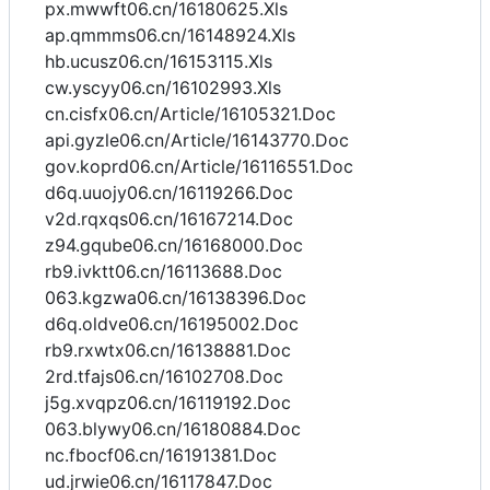
px.mwwft06.cn/16180625.Xls
ap.qmmms06.cn/16148924.Xls
hb.ucusz06.cn/16153115.Xls
cw.yscyy06.cn/16102993.Xls
cn.cisfx06.cn/Article/16105321.Doc
api.gyzle06.cn/Article/16143770.Doc
gov.koprd06.cn/Article/16116551.Doc
d6q.uuojy06.cn/16119266.Doc
v2d.rqxqs06.cn/16167214.Doc
z94.gqube06.cn/16168000.Doc
rb9.ivktt06.cn/16113688.Doc
063.kgzwa06.cn/16138396.Doc
d6q.oldve06.cn/16195002.Doc
rb9.rxwtx06.cn/16138881.Doc
2rd.tfajs06.cn/16102708.Doc
j5g.xvqpz06.cn/16119192.Doc
063.blywy06.cn/16180884.Doc
nc.fbocf06.cn/16191381.Doc
ud.jrwie06.cn/16117847.Doc