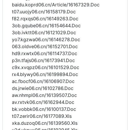
baidu.koprd06.cn/Article/16167329.Doc
t07.uuojy06.cn/16158179.Doc
f82.rqxqs06.cn/16149263.Doc
3ob.gqube06.cn/16154644.Doc
3ob.ivktt06.cn/16121029.Doc
yo7.kgzwa06.cn/16146278.Doc
063.oldve06.cn/16152701.Doc
hd9.rxwtx06.cn/16114737.Doc
p3n.tfajs06.cn/16173941.Doc
c9x.xvqpz06.cn/16101529.Doc
rx4.blywy06.cn/16199894.Doc
ac.fbocf06.cn/16106907.Doc
ds.jrwie06.cn/16102786.Doc
aw.nhmpl06.cn/16139507.Doc
av.rxtvk06.cn/16162944.Doc
bk.vobbk06.cn/16100137.Doc
t07.zerir06.cn/16177089.Xls
xka.duzoq06.cn/16139560.Xls