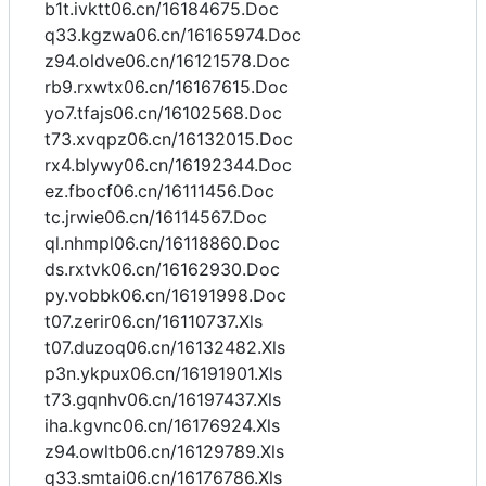
b1t.ivktt06.cn/16184675.Doc
q33.kgzwa06.cn/16165974.Doc
z94.oldve06.cn/16121578.Doc
rb9.rxwtx06.cn/16167615.Doc
yo7.tfajs06.cn/16102568.Doc
t73.xvqpz06.cn/16132015.Doc
rx4.blywy06.cn/16192344.Doc
ez.fbocf06.cn/16111456.Doc
tc.jrwie06.cn/16114567.Doc
ql.nhmpl06.cn/16118860.Doc
ds.rxtvk06.cn/16162930.Doc
py.vobbk06.cn/16191998.Doc
t07.zerir06.cn/16110737.Xls
t07.duzoq06.cn/16132482.Xls
p3n.ykpux06.cn/16191901.Xls
t73.gqnhv06.cn/16197437.Xls
iha.kgvnc06.cn/16176924.Xls
z94.owltb06.cn/16129789.Xls
q33.smtai06.cn/16176786.Xls