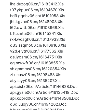
iha.duzoq06.cn/16183412.Xls
t07.ykpux06.cn/16104670.Xls
hd9.gqnhv06.cn/16191058.Xls
jht.kgvnc06.cn/16148903.Xls
l62.owltb06.cn/16108968.Xls
b1t.smtai06.cn/16145241.Xls
rx4.wcagh06.cn/16137933.Xls
q33.asqmo06.cn/16109166.Xls
v2d.eiytn06.cn/16177362.Xls
qe.iyozm06.cn/16164751.Xls
eg.mwwft06.cn/16183855.Xls
sh.qmmms06.cn/16120854.Xls
zi.ucusz06.cn/16198488.Xls
ai.yscyy06.cn/16135207.Xls
api.cisfx06.cn/Article/16146828.Doc
api.gyzle06.cn/Article/16135418.Doc
api.koprd06.cn/Article/16148566.Doc
d6q.uuojy06.cn/16194262.Doc