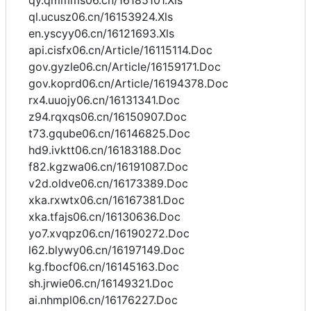
qy.qmmms06.cn/16185101.Xls
ql.ucusz06.cn/16153924.Xls
en.yscyy06.cn/16121693.Xls
api.cisfx06.cn/Article/16115114.Doc
gov.gyzle06.cn/Article/16159171.Doc
gov.koprd06.cn/Article/16194378.Doc
rx4.uuojy06.cn/16131341.Doc
z94.rqxqs06.cn/16150907.Doc
t73.gqube06.cn/16146825.Doc
hd9.ivktt06.cn/16183188.Doc
f82.kgzwa06.cn/16191087.Doc
v2d.oldve06.cn/16173389.Doc
xka.rxwtx06.cn/16167381.Doc
xka.tfajs06.cn/16130636.Doc
yo7.xvqpz06.cn/16190272.Doc
l62.blywy06.cn/16197149.Doc
kg.fbocf06.cn/16145163.Doc
sh.jrwie06.cn/16149321.Doc
ai.nhmpl06.cn/16176227.Doc