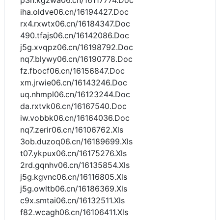
p3n.kgzwa06.cn/16117774.Doc
iha.oldve06.cn/16194427.Doc
rx4.rxwtx06.cn/16184347.Doc
490.tfajs06.cn/16142086.Doc
j5g.xvqpz06.cn/16198792.Doc
nq7.blywy06.cn/16190778.Doc
fz.fbocf06.cn/16156847.Doc
xm.jrwie06.cn/16143246.Doc
uq.nhmpl06.cn/16123244.Doc
da.rxtvk06.cn/16167540.Doc
iw.vobbk06.cn/16164036.Doc
nq7.zerir06.cn/16106762.Xls
3ob.duzoq06.cn/16189699.Xls
t07.ykpux06.cn/16175276.Xls
2rd.gqnhv06.cn/16135854.Xls
j5g.kgvnc06.cn/16116805.Xls
j5g.owltb06.cn/16186369.Xls
c9x.smtai06.cn/16132511.Xls
f82.wcagh06.cn/16106411.Xls