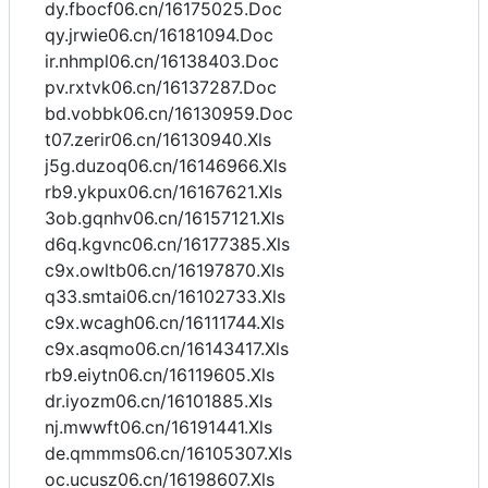
dy.fbocf06.cn/16175025.Doc
qy.jrwie06.cn/16181094.Doc
ir.nhmpl06.cn/16138403.Doc
pv.rxtvk06.cn/16137287.Doc
bd.vobbk06.cn/16130959.Doc
t07.zerir06.cn/16130940.Xls
j5g.duzoq06.cn/16146966.Xls
rb9.ykpux06.cn/16167621.Xls
3ob.gqnhv06.cn/16157121.Xls
d6q.kgvnc06.cn/16177385.Xls
c9x.owltb06.cn/16197870.Xls
q33.smtai06.cn/16102733.Xls
c9x.wcagh06.cn/16111744.Xls
c9x.asqmo06.cn/16143417.Xls
rb9.eiytn06.cn/16119605.Xls
dr.iyozm06.cn/16101885.Xls
nj.mwwft06.cn/16191441.Xls
de.qmmms06.cn/16105307.Xls
oc.ucusz06.cn/16198607.Xls