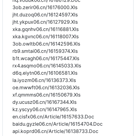
hq.vobbk06.cn/16186129.Doc
3ob.zerir06.cn/16176000.Xls
jht.duzoq06.cn/16124597.Xls
jht.ykpux06.cn/16127929.Xls
xka.gqnhv06.cn/16116881.Xls
xka.kgvnc06.cn/16118007.Xls
3ob.owltb06.cn/16142596.Xls
rb9.smtai06.cn/16159374.Xls
b1t.wcagh06.cn/16175447.Xls
rx4.asqmo06.cn/16145033.Xls
d6q.eiytn06.cn/16106581.Xls
la.iyozm06.cn/16136373.Xls
oe.mwwft06.cn/16132036.Xls
xf.qmmms06.cn/16150679.Xls
dy.ucusz06.cn/16167344.Xls
kz.yscyy06.cn/16147965.Xls
en.cisfx06.cn/Article/16157633.Doc
baidu.gyzle06.cn/Article/16154704.Doc
api.koprd06.cn/Article/16138733.Doc