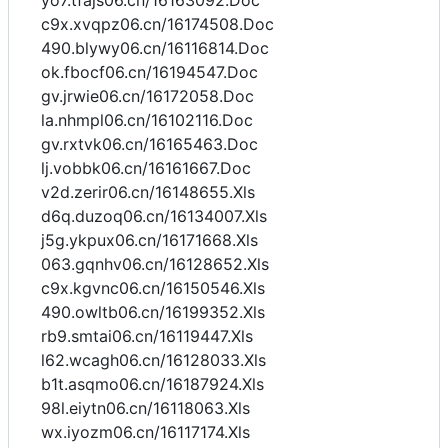
yo7.tfajs06.cn/16163092.Doc
c9x.xvqpz06.cn/16174508.Doc
490.blywy06.cn/16116814.Doc
ok.fbocf06.cn/16194547.Doc
gv.jrwie06.cn/16172058.Doc
la.nhmpl06.cn/16102116.Doc
gv.rxtvk06.cn/16165463.Doc
lj.vobbk06.cn/16161667.Doc
v2d.zerir06.cn/16148655.Xls
d6q.duzoq06.cn/16134007.Xls
j5g.ykpux06.cn/16171668.Xls
063.gqnhv06.cn/16128652.Xls
c9x.kgvnc06.cn/16150546.Xls
490.owltb06.cn/16199352.Xls
rb9.smtai06.cn/16119447.Xls
l62.wcagh06.cn/16128033.Xls
b1t.asqmo06.cn/16187924.Xls
98l.eiytn06.cn/16118063.Xls
wx.iyozm06.cn/16117174.Xls