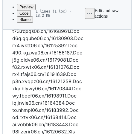
commit
Preview
Edit and raw
1 lines (1 loc) ·
Code
13.2 KB
actions
Blame
File
98l.uuojy06.cn/16194964.Doc
metadata
t73.rqxqs06.cn/16168961.Doc
and
d6q.gqube06.cn/16130903.Doc
rx4.ivktt06.cn/16125392.Doc
controls
490.kgzwa06.cn/16156187.Doc
j5g.oldve06.cn/16179081.Doc
f82.rxwtx06.cn/16131076.Doc
rx4.tfajs06.cn/16191639.Doc
p3n.xvqpz06.cn/16121258.Doc
xka.blywy06.cn/16120844.Doc
wy.fbocf06.cn/16198911.Doc
iq.jrwie06.cn/16164384.Doc
to.nhmpl06.cn/16183992.Doc
od.rxtvk06.cn/16168414.Doc
ai.vobbk06.cn/16183443.Doc
98l.zerir06.cn/16120632.Xls