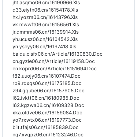
jht.asqmo06.cn/16190966.Xls
q33.eiytn06.cn/16154178.Xls
hx.iyozm06.cn/16143796.Xls
vk.mwwft06.cn/16156561.Xls
jr.qmmms06.cn/16139914.Xls
yh.ucusz06.cn/16104542.Xls
yn.yscyy06.cn/16197418.Xls
baidu.cisfx06.cn/Article/16130830.Doc
cn.gyzle06.cn/Article/16119158.Doc
en.koprd06.cn/Article/16151694.Doc
f82.uuojy06.cn/16107474.Doc
rb9.rqxqs06.cn/16175185.Doc
z94.gqube06.cn/16157905.Doc
l62.ivktt06.cn/16180985.Doc
l62.kgzwa06.cn/16109328.Doc
xka.oldve06.cn/16159084.Doc
yo7.rxwtx06.cn/16197773.Doc
b1t.tfajs06.cn/16185839.Doc
nq7.xvqpz06.cn/16123246.Doc