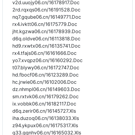
v2d.uuojy06.cn/16178917.Doc
2rd.rqxqs06.cn/16191528.Doc
nq7.gqube06.cn/16149771.Doc
rx4.ivktt06.cn/16175779.Doc
jht.kgzwa06.cn/16178939.Doc
d6q.oldve06.cn/16113818.Doc
hd9.rxwtx06.cn/16135741.Doc
rx4.tfajs06.cn/16161666.Doc
yo7.xvqpz06.cn/16160292.Doc
t07.blywy06.cn/16172747.Doc
hd.fbocf06.cn/16123289.Doc
hc.jrwie06.cn/16102006.Doc
dz.nhmpl06.cn/16149603.Doc
sm.rxtvk06.cn/16179262.Doc
ix.vobbk06.cn/16182117.Doc
d6q.zerir06.cn/16145727.Xls
iha.duzoq06.cn/16138033.Xls
z94.ykpux06.cn/16175317.Xls
q33.gqnhv06.cn/16165032.Xls