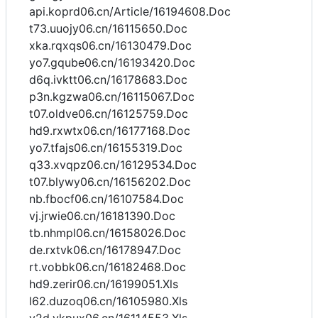
api.koprd06.cn/Article/16194608.Doc
t73.uuojy06.cn/16115650.Doc
xka.rqxqs06.cn/16130479.Doc
yo7.gqube06.cn/16193420.Doc
d6q.ivktt06.cn/16178683.Doc
p3n.kgzwa06.cn/16115067.Doc
t07.oldve06.cn/16125759.Doc
hd9.rxwtx06.cn/16177168.Doc
yo7.tfajs06.cn/16155319.Doc
q33.xvqpz06.cn/16129534.Doc
t07.blywy06.cn/16156202.Doc
nb.fbocf06.cn/16107584.Doc
vj.jrwie06.cn/16181390.Doc
tb.nhmpl06.cn/16158026.Doc
de.rxtvk06.cn/16178947.Doc
rt.vobbk06.cn/16182468.Doc
hd9.zerir06.cn/16199051.Xls
l62.duzoq06.cn/16105980.Xls