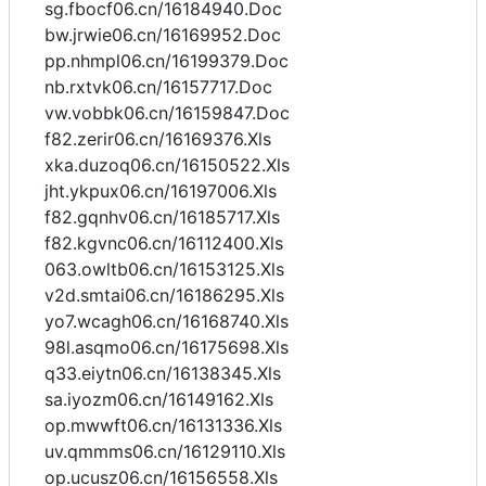
sg.fbocf06.cn/16184940.Doc
bw.jrwie06.cn/16169952.Doc
pp.nhmpl06.cn/16199379.Doc
nb.rxtvk06.cn/16157717.Doc
vw.vobbk06.cn/16159847.Doc
f82.zerir06.cn/16169376.Xls
xka.duzoq06.cn/16150522.Xls
jht.ykpux06.cn/16197006.Xls
f82.gqnhv06.cn/16185717.Xls
f82.kgvnc06.cn/16112400.Xls
063.owltb06.cn/16153125.Xls
v2d.smtai06.cn/16186295.Xls
yo7.wcagh06.cn/16168740.Xls
98l.asqmo06.cn/16175698.Xls
q33.eiytn06.cn/16138345.Xls
sa.iyozm06.cn/16149162.Xls
op.mwwft06.cn/16131336.Xls
uv.qmmms06.cn/16129110.Xls
op.ucusz06.cn/16156558.Xls