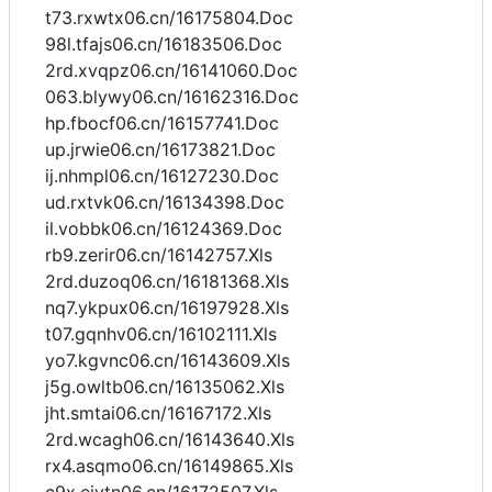
t73.rxwtx06.cn/16175804.Doc
98l.tfajs06.cn/16183506.Doc
2rd.xvqpz06.cn/16141060.Doc
063.blywy06.cn/16162316.Doc
hp.fbocf06.cn/16157741.Doc
up.jrwie06.cn/16173821.Doc
ij.nhmpl06.cn/16127230.Doc
ud.rxtvk06.cn/16134398.Doc
il.vobbk06.cn/16124369.Doc
rb9.zerir06.cn/16142757.Xls
2rd.duzoq06.cn/16181368.Xls
nq7.ykpux06.cn/16197928.Xls
t07.gqnhv06.cn/16102111.Xls
yo7.kgvnc06.cn/16143609.Xls
j5g.owltb06.cn/16135062.Xls
jht.smtai06.cn/16167172.Xls
2rd.wcagh06.cn/16143640.Xls
rx4.asqmo06.cn/16149865.Xls