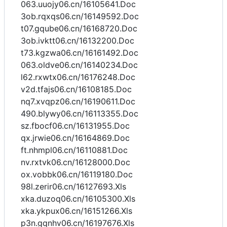
063.uuojy06.cn/16105641.Doc
3ob.rqxqs06.cn/16149592.Doc
t07.gqube06.cn/16168720.Doc
3ob.ivktt06.cn/16132200.Doc
t73.kgzwa06.cn/16161492.Doc
063.oldve06.cn/16140234.Doc
l62.rxwtx06.cn/16176248.Doc
v2d.tfajs06.cn/16108185.Doc
nq7.xvqpz06.cn/16190611.Doc
490.blywy06.cn/16113355.Doc
sz.fbocf06.cn/16131955.Doc
qx.jrwie06.cn/16164869.Doc
ft.nhmpl06.cn/16110881.Doc
nv.rxtvk06.cn/16128000.Doc
ox.vobbk06.cn/16119180.Doc
98l.zerir06.cn/16127693.Xls
xka.duzoq06.cn/16105300.Xls
xka.ykpux06.cn/16151266.Xls
p3n.gqnhv06.cn/16197676.Xls