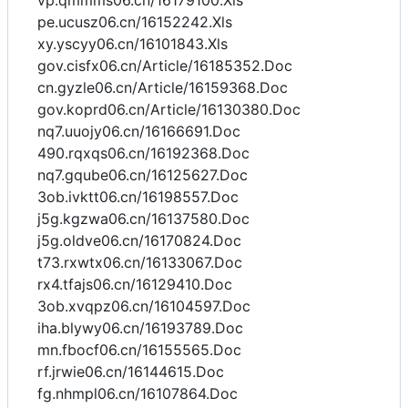
vp.qmmms06.cn/16179100.Xls
pe.ucusz06.cn/16152242.Xls
xy.yscyy06.cn/16101843.Xls
gov.cisfx06.cn/Article/16185352.Doc
cn.gyzle06.cn/Article/16159368.Doc
gov.koprd06.cn/Article/16130380.Doc
nq7.uuojy06.cn/16166691.Doc
490.rqxqs06.cn/16192368.Doc
nq7.gqube06.cn/16125627.Doc
3ob.ivktt06.cn/16198557.Doc
j5g.kgzwa06.cn/16137580.Doc
j5g.oldve06.cn/16170824.Doc
t73.rxwtx06.cn/16133067.Doc
rx4.tfajs06.cn/16129410.Doc
3ob.xvqpz06.cn/16104597.Doc
iha.blywy06.cn/16193789.Doc
mn.fbocf06.cn/16155565.Doc
rf.jrwie06.cn/16144615.Doc
fg.nhmpl06.cn/16107864.Doc