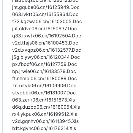
iha.rqxqs06.cn/16129212.Doc
jht.gqube06.cn/16125949.Doc
063.ivktt06.cn/16155964.Doc
t73.kgzwa06.cn/16103005.Doc
jht.oldve06.cn/16160637.Doc
q33.rxwtx06.cn/16192504.Doc
v2d.tfajs06.cn/16100453.Doc
v2d.xvqpz06.cn/16132577.Doc
j5g.blywy06.cn/16120344.Doc
px.fbocf06.cn/16127759.Doc
bp.jrwie06.cn/16133579.Doc
ft.nhmpl06.cn/16180089.Doc
zn.rxtvk06.cn/16109906.Doc
sl.vobbk06.cn/16181007.Doc
063.zerir06.cn/16151873.Xls
d6q.duzoq06.cn/16180054.Xls
rx4.ykpux06.cn/16199512.Xls
v2d.gqnhv06.cn/16113945.Xls
b1t.kgvnc06.cn/16176214.Xls