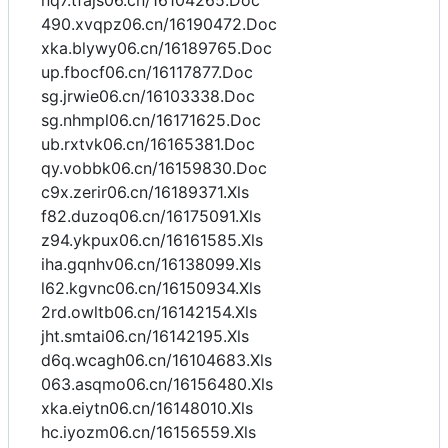
nq7.tfajs06.cn/16104265.Doc
490.xvqpz06.cn/16190472.Doc
xka.blywy06.cn/16189765.Doc
up.fbocf06.cn/16117877.Doc
sg.jrwie06.cn/16103338.Doc
sg.nhmpl06.cn/16171625.Doc
ub.rxtvk06.cn/16165381.Doc
qy.vobbk06.cn/16159830.Doc
c9x.zerir06.cn/16189371.Xls
f82.duzoq06.cn/16175091.Xls
z94.ykpux06.cn/16161585.Xls
iha.gqnhv06.cn/16138099.Xls
l62.kgvnc06.cn/16150934.Xls
2rd.owltb06.cn/16142154.Xls
jht.smtai06.cn/16142195.Xls
d6q.wcagh06.cn/16104683.Xls
063.asqmo06.cn/16156480.Xls
xka.eiytn06.cn/16148010.Xls
hc.iyozm06.cn/16156559.Xls