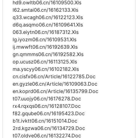
hd9.owltb06.cn/16109500.Xls
l62.smtai06.cn/16162133.Xls
q33.wcagh06.cn/16122123.Xls
d6q.asqmo06.cn/16109641.Xls
063.eiytn06.cn/16187312.Xls
lg.iyozm06.cn/16109531.Xls
ij.mwwft06.cn/16192639.Xls
gn.qmmms06.cn/16192582.Xls
op.ucusz06.cn/16113125.Xls
ma.yscyy06.cn/16102182.Xls
cn.cisfx06.cn/Article/16122785.Doc
en.gyzle06.cn/Article/16109063.Doc
en.koprd06.cn/Article/16135799.Doc
t07.uuojy06.cn/16176278.Doc
rx4.rqxqs06.cn/16128107.Doc
f82.gqube06.cn/16195423.Doc
b1t.ivktt06.cn/16151014.Doc
2rd.kgzwa06.cn/16134729.Doc
t07.oldve06.cn/16132274.Doc