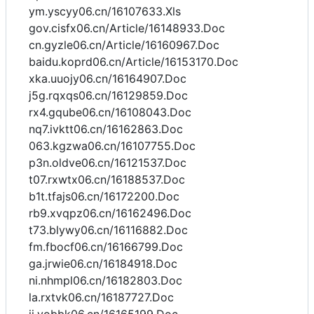
ym.yscyy06.cn/16107633.Xls
gov.cisfx06.cn/Article/16148933.Doc
cn.gyzle06.cn/Article/16160967.Doc
baidu.koprd06.cn/Article/16153170.Doc
xka.uuojy06.cn/16164907.Doc
j5g.rqxqs06.cn/16129859.Doc
rx4.gqube06.cn/16108043.Doc
nq7.ivktt06.cn/16162863.Doc
063.kgzwa06.cn/16107755.Doc
p3n.oldve06.cn/16121537.Doc
t07.rxwtx06.cn/16188537.Doc
b1t.tfajs06.cn/16172200.Doc
rb9.xvqpz06.cn/16162496.Doc
t73.blywy06.cn/16116882.Doc
fm.fbocf06.cn/16166799.Doc
ga.jrwie06.cn/16184918.Doc
ni.nhmpl06.cn/16182803.Doc
la.rxtvk06.cn/16187727.Doc