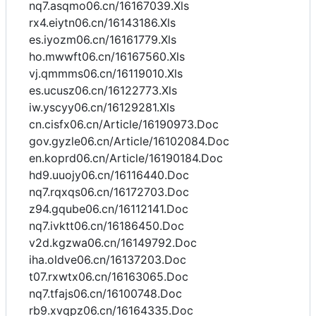
nq7.asqmo06.cn/16167039.Xls
rx4.eiytn06.cn/16143186.Xls
es.iyozm06.cn/16161779.Xls
ho.mwwft06.cn/16167560.Xls
vj.qmmms06.cn/16119010.Xls
es.ucusz06.cn/16122773.Xls
iw.yscyy06.cn/16129281.Xls
cn.cisfx06.cn/Article/16190973.Doc
gov.gyzle06.cn/Article/16102084.Doc
en.koprd06.cn/Article/16190184.Doc
hd9.uuojy06.cn/16116440.Doc
nq7.rqxqs06.cn/16172703.Doc
z94.gqube06.cn/16112141.Doc
nq7.ivktt06.cn/16186450.Doc
v2d.kgzwa06.cn/16149792.Doc
iha.oldve06.cn/16137203.Doc
t07.rxwtx06.cn/16163065.Doc
nq7.tfajs06.cn/16100748.Doc
rb9.xvqpz06.cn/16164335.Doc