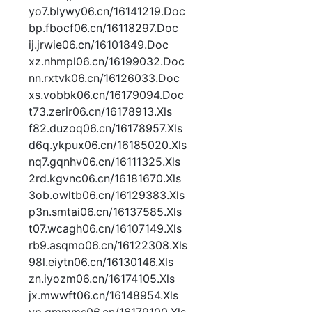
yo7.blywy06.cn/16141219.Doc
bp.fbocf06.cn/16118297.Doc
ij.jrwie06.cn/16101849.Doc
xz.nhmpl06.cn/16199032.Doc
nn.rxtvk06.cn/16126033.Doc
xs.vobbk06.cn/16179094.Doc
t73.zerir06.cn/16178913.Xls
f82.duzoq06.cn/16178957.Xls
d6q.ykpux06.cn/16185020.Xls
nq7.gqnhv06.cn/16111325.Xls
2rd.kgvnc06.cn/16181670.Xls
3ob.owltb06.cn/16129383.Xls
p3n.smtai06.cn/16137585.Xls
t07.wcagh06.cn/16107149.Xls
rb9.asqmo06.cn/16122308.Xls
98l.eiytn06.cn/16130146.Xls
zn.iyozm06.cn/16174105.Xls
jx.mwwft06.cn/16148954.Xls