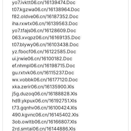
yo7.ivktt06.cn/16139474.Doc
t07.kgzwa06.cn/16138964.Doc
f82.oldve06.cn/16187352.Doc
iha.rxwtx06.cn/16139563.Doc
yo7.tfajs06.cn/16128609.Doc
063.xvqpz06.cn/16169135.Doc
t07.blywy06.cn/16103438.Doc
yz.fbocf06.cn/16122585.Doc
ui.jrwie06.cn/16100182.Doc
ef.nhmpl06.cn/16198715.Doc
gu.rxtvk06.cn/16115237.Doc
wx.vobbk06.cn/16177120.Doc
xka.zerir06.cn/16135900.Xls
j5g.duzoq06.cn/16188828.Xls
hd9.ykpux06.cn/16192751.Xls
t73.gqnhv06.cn/16100424.Xls
490.kgvnc06.cn/16145402.Xls
3ob.owltb06.cn/16166807.Xls
2rd.smtai06.cn/16144886.Xls