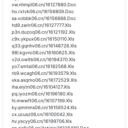
vw.nhmpl06.cn/16127880.Doc
ho.rxtvk06.cn/16156809.Doc
sa.vobbk06.cn/16156888.Doc
hd9.zerir06.cn/16127777.Xls
p3n.duzoq06.cn/16121192.Xls
c9x.ykpux06.cn/16150110.Xls
q33.gqnhv06.cn/16148728.Xls
98l.kgvnc06.cn/16160625.Xls
v2d.owltb06.cn/16194370.Xls
yo7.smtai06.cn/16182568.Xls
rb9.wcagh06.cn/16193579.Xls
xka.asqmo06.cn/16172529.Xls
iha.eiytn06.cn/16104127.Xls
pq.iyozm06.cn/16196180.Xls
hi.mwwft06.cn/16107199.Xls
ky.qmmms06.cn/16156524.Xls
cx.ucusz06.cn/16100042.Xls
hv.yscyy06.cn/16199706.Xls