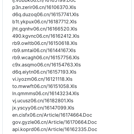
ij.vobbk06.cn/16165199.Doc
p3n.zerir06.cn/16106370.Xls
d6q.duzoq06.cn/16157741.Xls
b1t.ykpux06.cn/16187712.Xls
jht.gqnhv06.cn/16166520.Xls
490.kgvnc06.cn/16162412.Xls
rb9.owltb06.cn/16150618.Xls
rb9.smtai06.cn/16144167.Xls
rb9.wcagh06.cn/16157756.Xls
c9x.asqmo06.cn/16154763.Xls
d6q.eiytn06.cn/16157193.Xls
vi.iyozm06.cn/16121118.Xls
to.mwwft06.cn/16151058.Xls
ln.qmmms06.cn/16143234.Xls
vj.ucusz06.cn/16182801.Xls
jx.yscyy06.cn/16147099.Xls
en.cisfx06.cn/Article/16174664.Doc
gov.gyzle06.cn/Article/16170664.Doc
api.koprd06.cn/Article/16162335.Doc