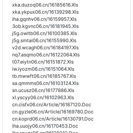
xka.duzoq06.cn/16185616.Xls
xka.ykpux06.cn/16139298.Xls
iha.gqnhv06.cn/16159957.Xls
3ob.kgvnc06.cn/16181945.Xls
j5g.owltb06.cn/16100385.Xls
j5g.smtai06.cn/16155990.Xls
v2d.wcagh06.cn/16184197.Xls
nq7.asqmo06.cn/16122064.Xls
t07.eiytn06.cn/16151872.Xls
iw.iyozm06.cn/16151064.Xls
tb.mwwft06.cn/16185767.Xls
sa.qmmms06.cn/16103124.Xls
sn.ucusz06.cn/16177886.Xls
xl.yscyy06.cn/16102963.Xls
cn.cisfx06.cn/Article/16187120.Doc
cn.gyzle06.cn/Article/16169780.Doc
cn.koprd06.cn/Article/16130791.Doc
iha.uuojy06.cn/16170453.Doc