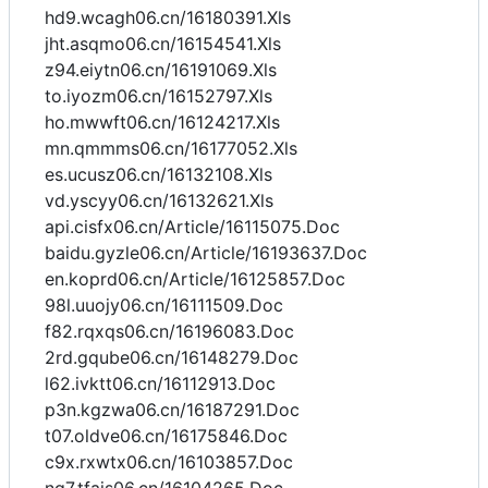
hd9.wcagh06.cn/16180391.Xls
jht.asqmo06.cn/16154541.Xls
z94.eiytn06.cn/16191069.Xls
to.iyozm06.cn/16152797.Xls
ho.mwwft06.cn/16124217.Xls
mn.qmmms06.cn/16177052.Xls
es.ucusz06.cn/16132108.Xls
vd.yscyy06.cn/16132621.Xls
api.cisfx06.cn/Article/16115075.Doc
baidu.gyzle06.cn/Article/16193637.Doc
en.koprd06.cn/Article/16125857.Doc
98l.uuojy06.cn/16111509.Doc
f82.rqxqs06.cn/16196083.Doc
2rd.gqube06.cn/16148279.Doc
l62.ivktt06.cn/16112913.Doc
p3n.kgzwa06.cn/16187291.Doc
t07.oldve06.cn/16175846.Doc
c9x.rxwtx06.cn/16103857.Doc