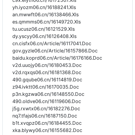
c9x.eiytn06.cn/16172507.Xls
yh.iyozm06.cn/16188241.Xls
an.mwwft06.cn/16138466.Xls
es.qmmms06.cn/16149720.Xls
tu.ucusz06.cn/16121529.Xls
dy.yscyy06.cn/16126408.Xls
cn.cisfx06.cn/Article/16117041.Doc
gov.gyzle06.cn/Article/16157866.Doc
baidu.koprd06.cn/Article/16176166.Doc
v2d.uuojy06.cn/16180453.Doc
v2d.rqxqs06.cn/16181368.Doc
490.gqube06.cn/16114819.Doc
z94.ivktt06.cn/16170035.Doc
p3n.kgzwa06.cn/16148550.Doc
490.oldve06.cn/16119606.Doc
j5g.rxwtx06.cn/16182276.Doc
nq7.tfajs06.cn/16187150.Doc
b1t.xvqpz06.cn/16184455.Doc
xka.blywy06.cn/16155682.Doc