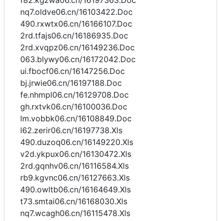
f82.kgzwa06.cn/16197363.Doc
nq7.oldve06.cn/16103422.Doc
490.rxwtx06.cn/16166107.Doc
2rd.tfajs06.cn/16186935.Doc
2rd.xvqpz06.cn/16149236.Doc
063.blywy06.cn/16172042.Doc
ui.fbocf06.cn/16147256.Doc
bj.jrwie06.cn/16197188.Doc
fe.nhmpl06.cn/16129708.Doc
gh.rxtvk06.cn/16100036.Doc
lm.vobbk06.cn/16108849.Doc
l62.zerir06.cn/16197738.Xls
490.duzoq06.cn/16149220.Xls
v2d.ykpux06.cn/16130472.Xls
2rd.gqnhv06.cn/16116584.Xls
rb9.kgvnc06.cn/16127663.Xls
490.owltb06.cn/16164649.Xls
t73.smtai06.cn/16168030.Xls
nq7.wcagh06.cn/16115478.Xls