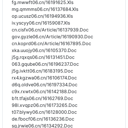
fg.mwwft06.cn/16191625.Xls
mg.qmmms06.cn/16137684.Xls
op.ucusz06.cn/16194936.Xls
iv.yscyy06.cn/16159087.Xls
cn.cisfx06.cn/Article/16137939.Doc
gov.gyzle06.cn/Article/16190930.Doc
cn.koprd06.cn/Article/16167895.Doc
xka.uuojy06.cn/16105370.Doc
j5g.rqxqs06.cn/16131451.Doc
063.gqube06.cn/16196237.Doc
j5g.ivktt06.cn/16183195.Doc
rx4.kgzwa06.cn/16106174.Doc
d6q.oldve06.cn/16197334.Doc
c9x.rxwtx06.cn/16142188.Doc
b1t.tfajs06.cn/16162769.Doc
98l.xvqpz06.cn/16173265.Doc
t07.blywy06.cn/16128000.Doc
de.fbocf06.cn/16136236.Doc
sg.jrwie06.cn/16134292.Doc