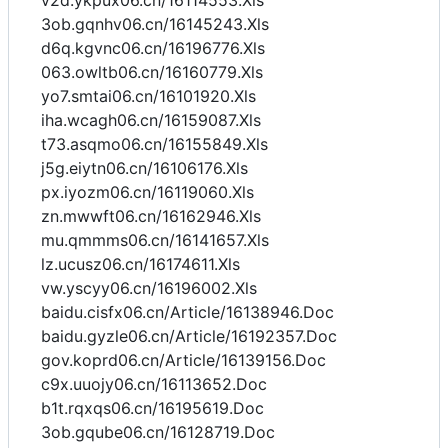
v2d.ykpux06.cn/16114553.Xls
3ob.gqnhv06.cn/16145243.Xls
d6q.kgvnc06.cn/16196776.Xls
063.owltb06.cn/16160779.Xls
yo7.smtai06.cn/16101920.Xls
iha.wcagh06.cn/16159087.Xls
t73.asqmo06.cn/16155849.Xls
j5g.eiytn06.cn/16106176.Xls
px.iyozm06.cn/16119060.Xls
zn.mwwft06.cn/16162946.Xls
mu.qmmms06.cn/16141657.Xls
lz.ucusz06.cn/16174611.Xls
vw.yscyy06.cn/16196002.Xls
baidu.cisfx06.cn/Article/16138946.Doc
baidu.gyzle06.cn/Article/16192357.Doc
gov.koprd06.cn/Article/16139156.Doc
c9x.uuojy06.cn/16113652.Doc
b1t.rqxqs06.cn/16195619.Doc
3ob.gqube06.cn/16128719.Doc