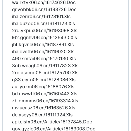
wx.rxtvk06.cn/16174626.Doc
qr.vobbk06.cn/16193726.Doc
iha.zerir06.cn/16123101.Xls
iha.duzoq06.cn/16181123.Xls
2rd.ykpux06.cn/16193098.Xls
l62.gqnhv06.cn/16126430.Xls
jht.kgvnc06.cn/16187891.Xls
iha.owltb06.cn/16119020.Xls
490.smtai06.cn/16170130.Xls
3ob.wcagh06.cn/16117823.Xls
2rd.asqmo06.cn/16125700.Xls
q33.eiytn06.cn/16128086.Xls
au.iyozm06.cn/16188076.Xls
bd.mwwft06.cn/16160442.Xls
zb.qmmms06.cn/16193314.Xls
mv.ucusz06.cn/16163526.Xls
de.yscyy06.cn/16111924.Xls
api.cisfx06.cn/Article/16137845.Doc
gov.gyzle06.cn/Article/16163008.Doc