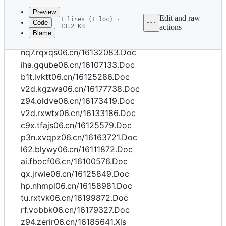
commit
Preview
Edit and raw
1 lines (1 loc) ·
Code
13.2 KB
actions
Blame
File
c9x.uuojy06.cn/16129778.Doc
metadata
nq7.rqxqs06.cn/16132083.Doc
and
iha.gqube06.cn/16107133.Doc
b1t.ivktt06.cn/16125286.Doc
controls
v2d.kgzwa06.cn/16177738.Doc
z94.oldve06.cn/16173419.Doc
v2d.rxwtx06.cn/16133186.Doc
c9x.tfajs06.cn/16125579.Doc
p3n.xvqpz06.cn/16163721.Doc
l62.blywy06.cn/16111872.Doc
ai.fbocf06.cn/16100576.Doc
qx.jrwie06.cn/16125849.Doc
hp.nhmpl06.cn/16158981.Doc
tu.rxtvk06.cn/16199872.Doc
rf.vobbk06.cn/16179327.Doc
z94.zerir06.cn/16185641.Xls