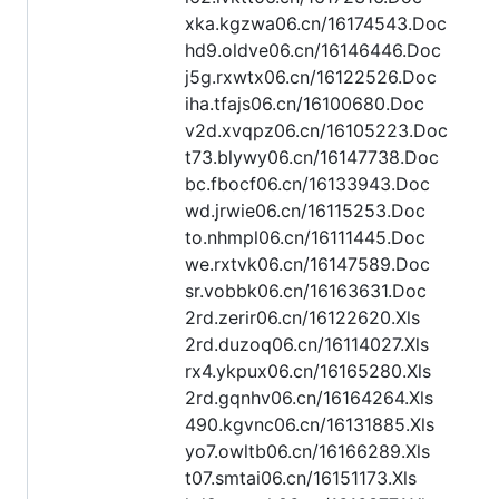
xka.kgzwa06.cn/16174543.Doc
hd9.oldve06.cn/16146446.Doc
j5g.rxwtx06.cn/16122526.Doc
iha.tfajs06.cn/16100680.Doc
v2d.xvqpz06.cn/16105223.Doc
t73.blywy06.cn/16147738.Doc
bc.fbocf06.cn/16133943.Doc
wd.jrwie06.cn/16115253.Doc
to.nhmpl06.cn/16111445.Doc
we.rxtvk06.cn/16147589.Doc
sr.vobbk06.cn/16163631.Doc
2rd.zerir06.cn/16122620.Xls
2rd.duzoq06.cn/16114027.Xls
rx4.ykpux06.cn/16165280.Xls
2rd.gqnhv06.cn/16164264.Xls
490.kgvnc06.cn/16131885.Xls
yo7.owltb06.cn/16166289.Xls
t07.smtai06.cn/16151173.Xls