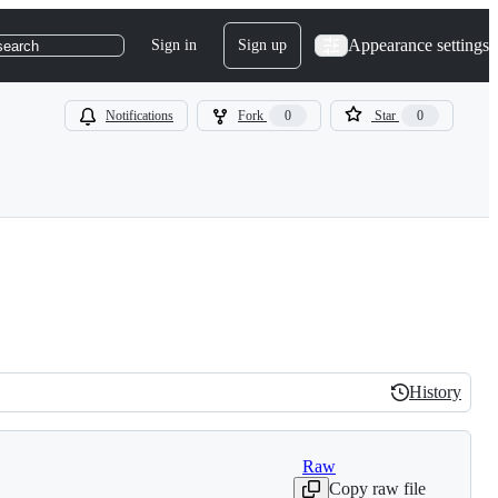
Appearance settings
Sign in
Sign up
search
Notifications
Fork
0
Star
0
History
History
Raw
Copy raw file