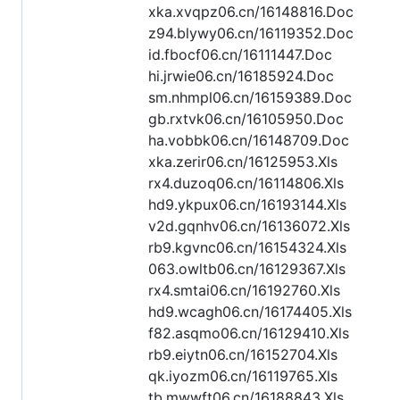
xka.xvqpz06.cn/16148816.Doc
z94.blywy06.cn/16119352.Doc
id.fbocf06.cn/16111447.Doc
hi.jrwie06.cn/16185924.Doc
sm.nhmpl06.cn/16159389.Doc
gb.rxtvk06.cn/16105950.Doc
ha.vobbk06.cn/16148709.Doc
xka.zerir06.cn/16125953.Xls
rx4.duzoq06.cn/16114806.Xls
hd9.ykpux06.cn/16193144.Xls
v2d.gqnhv06.cn/16136072.Xls
rb9.kgvnc06.cn/16154324.Xls
063.owltb06.cn/16129367.Xls
rx4.smtai06.cn/16192760.Xls
hd9.wcagh06.cn/16174405.Xls
f82.asqmo06.cn/16129410.Xls
rb9.eiytn06.cn/16152704.Xls
qk.iyozm06.cn/16119765.Xls
tb.mwwft06.cn/16188843.Xls