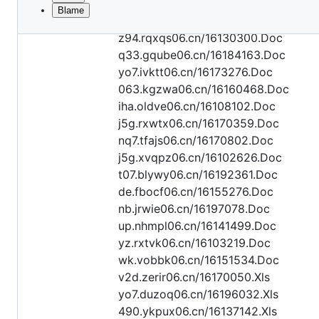
Blame
File
xka.uuojy06.cn/16198275.Doc
metadata
z94.rqxqs06.cn/16130300.Doc
and
q33.gqube06.cn/16184163.Doc
yo7.ivktt06.cn/16173276.Doc
controls
063.kgzwa06.cn/16160468.Doc
iha.oldve06.cn/16108102.Doc
j5g.rxwtx06.cn/16170359.Doc
nq7.tfajs06.cn/16170802.Doc
j5g.xvqpz06.cn/16102626.Doc
t07.blywy06.cn/16192361.Doc
de.fbocf06.cn/16155276.Doc
nb.jrwie06.cn/16197078.Doc
up.nhmpl06.cn/16141499.Doc
yz.rxtvk06.cn/16103219.Doc
wk.vobbk06.cn/16151534.Doc
v2d.zerir06.cn/16170050.Xls
yo7.duzoq06.cn/16196032.Xls
490.ykpux06.cn/16137142.Xls