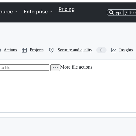
Pricing
ource
Enterprise
Type
/
to 
Actions
Projects
Security and quality
Insights
0
More file actions