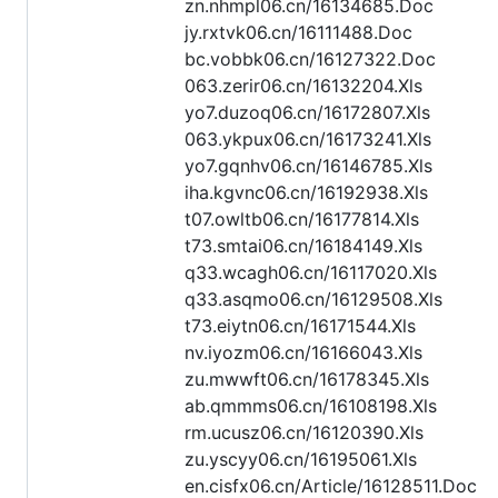
zn.nhmpl06.cn/16134685.Doc
jy.rxtvk06.cn/16111488.Doc
bc.vobbk06.cn/16127322.Doc
063.zerir06.cn/16132204.Xls
yo7.duzoq06.cn/16172807.Xls
063.ykpux06.cn/16173241.Xls
yo7.gqnhv06.cn/16146785.Xls
iha.kgvnc06.cn/16192938.Xls
t07.owltb06.cn/16177814.Xls
t73.smtai06.cn/16184149.Xls
q33.wcagh06.cn/16117020.Xls
q33.asqmo06.cn/16129508.Xls
t73.eiytn06.cn/16171544.Xls
nv.iyozm06.cn/16166043.Xls
zu.mwwft06.cn/16178345.Xls
ab.qmmms06.cn/16108198.Xls
rm.ucusz06.cn/16120390.Xls
zu.yscyy06.cn/16195061.Xls
en.cisfx06.cn/Article/16128511.Doc