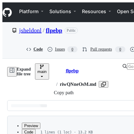
S
Navigation Menu
k
Platform
Solutions
Resources
Open S
i
p
t
jsheldonl
/
flpebp
Public
o
c
o
n
Code
Issues
Pull requests
0
0
t
e
n
Expand
t
flpebp
main
Breadcrumbs
file tree
/
riwQNneOsM.md
Copy path
Latest
commit
Preview
Code
1 lines (1 loc) · 13.2 KB