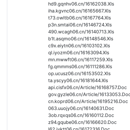
hd9.gqnhv06.cn/16162038.Xls
iha.kgvnc06.cn/16165667.Xls
t73.owltb06.cn/16167764.Xls
p3n.smtai06.cn/16146724.Xls
490.wcagh06.cn/16140713.Xls
b1t.asqmo06.cn/16148546.Xls
c9x.eiytn06.cn/16103102.Xls
ql.iyozm06.cn/16163094.Xls
mn.mwwft06.cn/16117259.Xls
fg.qmmms06.cn/16111286.Xls
op.ucusz06.cn/16153502.Xls
ta.yscyy06.cn/16181644.Xls
api.cisfx06.cn/Article/16168757.Doc
gov.gyzle06.cn/Article/16133053.Do
cn.koprd06.cn/Article/16195216.Doc
063.uuojy06.cn/16140631.Doc
3ob.rqxqs06.cn/16160112.Doc
z94.gqube06.cn/16166620.Doc
l62.ivktt06.cn/16172316.Doc