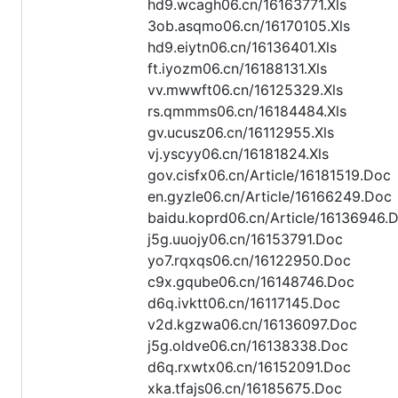
hd9.wcagh06.cn/16163771.Xls
3ob.asqmo06.cn/16170105.Xls
hd9.eiytn06.cn/16136401.Xls
ft.iyozm06.cn/16188131.Xls
vv.mwwft06.cn/16125329.Xls
rs.qmmms06.cn/16184484.Xls
gv.ucusz06.cn/16112955.Xls
vj.yscyy06.cn/16181824.Xls
gov.cisfx06.cn/Article/16181519.Doc
en.gyzle06.cn/Article/16166249.Doc
baidu.koprd06.cn/Article/16136946.
j5g.uuojy06.cn/16153791.Doc
yo7.rqxqs06.cn/16122950.Doc
c9x.gqube06.cn/16148746.Doc
d6q.ivktt06.cn/16117145.Doc
v2d.kgzwa06.cn/16136097.Doc
j5g.oldve06.cn/16138338.Doc
d6q.rxwtx06.cn/16152091.Doc
xka.tfajs06.cn/16185675.Doc