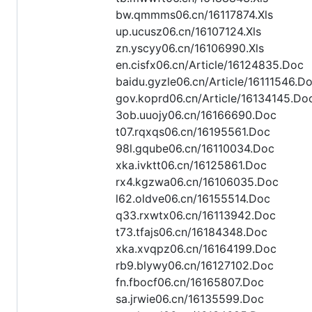
bw.qmmms06.cn/16117874.Xls
up.ucusz06.cn/16107124.Xls
zn.yscyy06.cn/16106990.Xls
en.cisfx06.cn/Article/16124835.Doc
baidu.gyzle06.cn/Article/16111546.D
gov.koprd06.cn/Article/16134145.Do
3ob.uuojy06.cn/16166690.Doc
t07.rqxqs06.cn/16195561.Doc
98l.gqube06.cn/16110034.Doc
xka.ivktt06.cn/16125861.Doc
rx4.kgzwa06.cn/16106035.Doc
l62.oldve06.cn/16155514.Doc
q33.rxwtx06.cn/16113942.Doc
t73.tfajs06.cn/16184348.Doc
xka.xvqpz06.cn/16164199.Doc
rb9.blywy06.cn/16127102.Doc
fn.fbocf06.cn/16165807.Doc
sa.jrwie06.cn/16135599.Doc