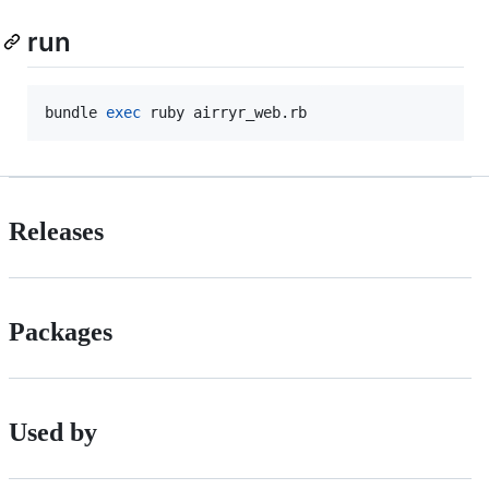
run
bundle 
exec
 ruby airryr_web.rb
Releases
Packages
Used by