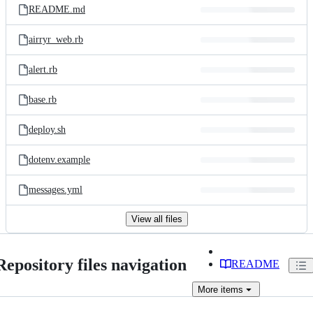
README.md
airryr_web.rb
alert.rb
base.rb
deploy.sh
dotenv.example
messages.yml
View all files
Repository files navigation
README
More
items