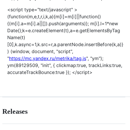
<script type="text/javascript" >
(function(m,e,t,r,i,k,a){m[i]=m[i]||function()
{(m[i].a=m[i].a||[]).push(arguments)}; m[i].l=1*new
Date();k=e.createElement(t),a=e.getElementsByTag
Name(t)
[0],k.async=1,k.src=r,a.parentNode.insertBefore(k,a)}
) (window, document, "script",
"
https://mc.yandex.ru/metrika/tag.js
", "ym");
ym(89129509, "init", { clickmap:true, trackLinks:true,
accurateTrackBounce:true }); </script>
Releases