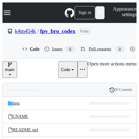
S
Navigation Menu
Appearance
k
Sign in
settings
i
p
t
k4m454k
/
fpv_bro_codex
Public
o
c
o
Code
Issues
Pull requests
0
0
n
t
e
Open more actions menu
n
main
Code
t
30 Commits
Folders
History
Latest
and
img
commit
files
CNAME
README.md