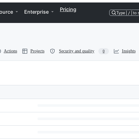
Pricing
ource
Enterprise
Type
/
to 
Actions
Projects
Security and quality
Insights
0