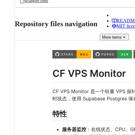
wrangler.toml
READM
Repository files navigation
MIT lice
More
items
CF VPS Monitor
CF VPS Monitor 是一个轻量 VPS 
时状态，使用 Supabase Postgr
特性
服务器监控
：在线状态、CPU、