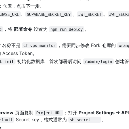
rk 仓库，点击
下一步
。
、
、
。
ABASE_URL
SUPABASE_SECRET_KEY
JWT_SECRET
JWT_SECR
，将
部署命令
设置为
。
d
npm run deploy
ker 名称不是
，需要同步修改 Fork 仓库的
cf-vps-monitor
wran
ccess Token。
初始化数据库，首次部署后访问
创建管
b-init
/admin/login
erview
页面复制
；打开
Project Settings -> AP
Project URL
Secret key，格式通常为
。
efault
sb_secret_...
e
。