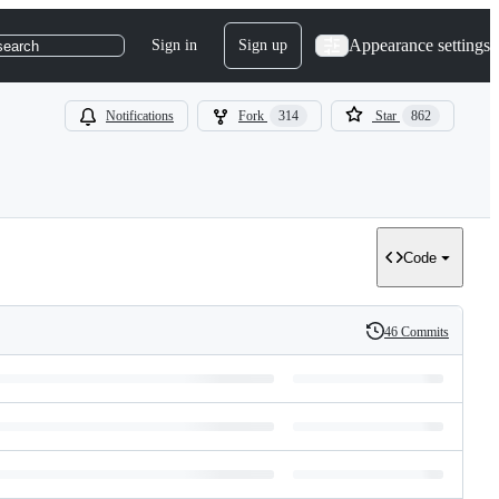
Appearance settings
Sign in
Sign up
search
Notifications
Fork
314
Star
862
Code
46 Commits
History