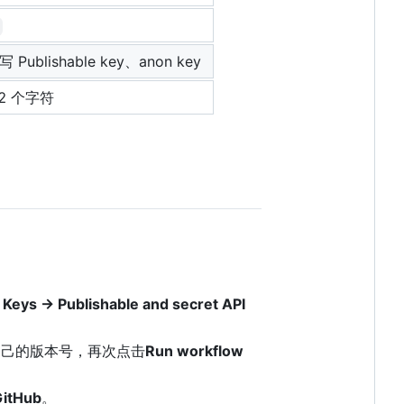
blishable key、anon key
2 个字符
I Keys -> Publishable and secret API
己的版本号，再次点击
Run workflow
GitHub
。