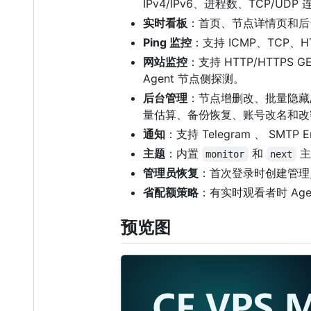
IPv4/IPv6、进程数、TCP/UDP
实时看板
：首页、节点详情页和后台首
Ping 监控
：支持 ICMP、TCP
网站监控
：支持 HTTP/HTTPS
Agent 节点侧探测。
后台管理
：节点增删改、批量隐藏/
量估算、备份恢复、账号改名和改
通知
：支持 Telegram 、 SM
主题
：内置
和
主
monitor
next
管理员恢复
：首次登录时创建管理员；
省配额策略
：有实时观看者时 Ag
预览图