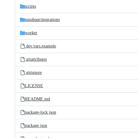
scripts
supabase/
migrations
worker
.dev.vars.example
.gitattributes
.gitignore
LICENSE
README.md
package-lock.json
package.json