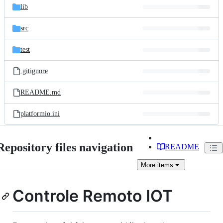
lib
src
test
.gitignore
README.md
platformio.ini
Repository files navigation
README
More
items
Controle Remoto IOT