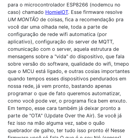
para o microcontrolador ESP8266 (nodemcu no
caso) chamado
HomieIOT
. Esse firmware resolve
UM MONTÃO
de coisas, fica a recomendação pra
você dar uma olhada nele, toda a parte de
configuração de rede wifi automatica (por
aplicativo), configuração do server de MQTT,
comunicação com o server, aquela estrutura de
mensagens sobre a "vida" do dispositivo, que fala
sobre versão do software, qualidade do wifi, tmepo
que o MCU está ligado, e outras cosias importantes
quando tempos esses dispositivos pendurados em
nossa rede, já vem pronto, bastando apenas
programar o que de fato queremos automatizar,
como você pode ver, o programa fica bem enxuto.
Em tempo, esse cara também já deixar pronto a
parte de "OTA" (Update Over the Air). Se você já
fez isso na mão alguma vez, sabe o quão
quebrador de galho, ter tudo isso pronto é! Nesse
firmware você só fala O que é o seu Nó (sensor)