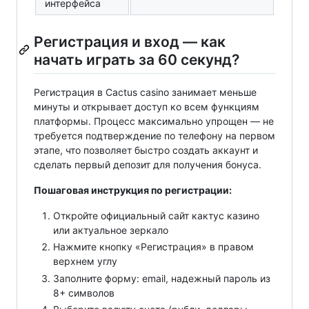
интерфейса
Регистрация и вход — как
начать играть за 60 секунд?
Регистрация в Cactus casino занимает меньше
минуты и открывает доступ ко всем функциям
платформы. Процесс максимально упрощен — не
требуется подтверждение по телефону на первом
этапе, что позволяет быстро создать аккаунт и
сделать первый депозит для получения бонуса.
Пошаговая инструкция по регистрации:
Откройте официальный сайт кактус казино
или актуальное зеркало
Нажмите кнопку «Регистрация» в правом
верхнем углу
Заполните форму: email, надежный пароль из
8+ символов