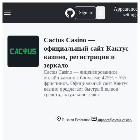
S
Navigation Menu
Appearance
k
Sign in
settings
i
p
t
o
Cactus Casino —
c
o
официальный сайт Кактус
n
казино, регистрация и
t
e
зеркало
n
Cactus Casino — лицензированное
t
онлайн казино с бонусами 425% + 555
фриспинов. Официальный сайт Кактус
казино предлагает быстрый вывод
средств, актуальное зерка
Russian Federation
support@cactus.casino