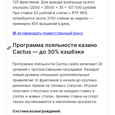
125 фриспинов. Для вывода выигрыша нужно
отыграть (2000 + 2500) × 35 = 157 500 рублей.
При ставке 50 рублей в слотах с RTP 96%
потребуется около 3150 спинов за неделю —
примерно 450 вращений в день.
🎁 Активировать приветственный бонус
Программа лояльности казино
Cactus — до 30% кэшбэка
Программа лояльности Cactus casino включает 20
уровней с прогрессивными наградами. Каждый
новый уровень открывает дополнительные
привилегии: от фриспинов в начале до крупных
денежных призов на топовых статусах. Игроки
получают статусные очки за каждую ставку в
слотах и живых столах, причем ставки на спорт
также засчитываются в накопление прогресса.
Система вознаграждений: