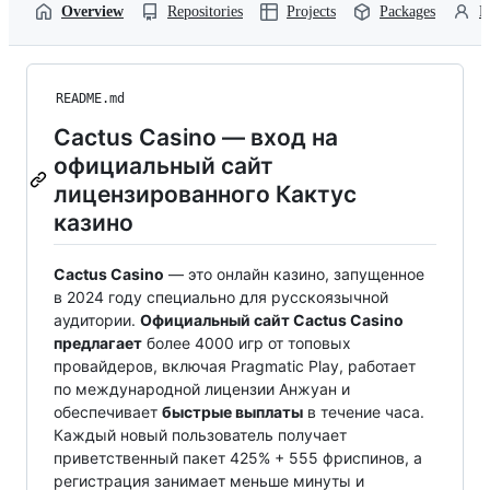
Overview
Repositories
Projects
Packages
P
README.md
Cactus Casino — вход на
официальный сайт
лицензированного Кактус
казино
Cactus Casino
— это онлайн казино, запущенное
в 2024 году специально для русскоязычной
аудитории.
Официальный сайт Cactus Casino
предлагает
более 4000 игр от топовых
провайдеров, включая Pragmatic Play, работает
по международной лицензии Анжуан и
обеспечивает
быстрые выплаты
в течение часа.
Каждый новый пользователь получает
приветственный пакет 425% + 555 фриспинов, а
регистрация занимает меньше минуты и