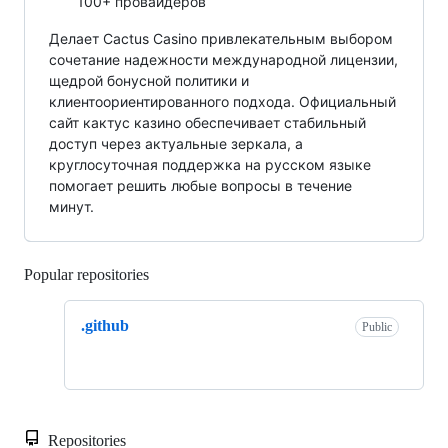
100+ провайдеров
Делает Cactus Casino привлекательным выбором
сочетание надежности международной лицензии,
щедрой бонусной политики и
клиентоориентированного подхода. Официальный
сайт кактус казино обеспечивает стабильный
доступ через актуальные зеркала, а
круглосуточная поддержка на русском языке
помогает решить любые вопросы в течение
минут.
Popular repositories
Loading
.github
Public
Repositories