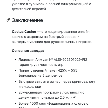
участие в турнирах с полной синхронизацией с
десктопной версией.
Заключение
Cactus Casino
— это лицензированное онлайн
казино с акцентом на быстрый сервис и
выгодные условия для русскоязычных игроков.
Основные выводы:
Лицензия Анжуан № ALSI-202501029-FI2
гарантирует честность игр
Приветственный пакет 425% + 555
фриспинов на 5 депозитов
Быстрые выплаты за час через криптовалюту
и e-кошельки
20-уровневая программа лояльности с
денежными призами до 2,5 млн ₽
Более 4000 сертифицированных слотов от