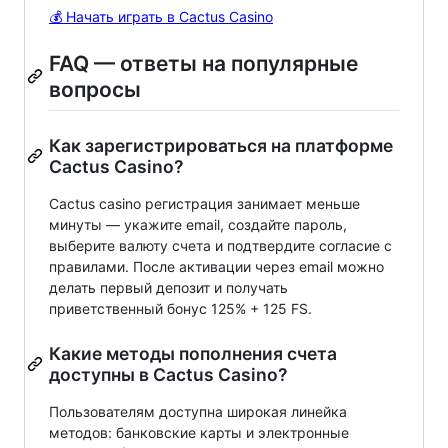
💰 Начать играть в Cactus Casino
FAQ — ответы на популярные
вопросы
Как зарегистрироваться на платформе
Cactus Casino?
Cactus casino регистрация занимает меньше
минуты — укажите email, создайте пароль,
выберите валюту счета и подтвердите согласие с
правилами. После активации через email можно
делать первый депозит и получать
приветственный бонус 125% + 125 FS.
Какие методы пополнения счета
доступны в Cactus Casino?
Пользователям доступна широкая линейка
методов: банковские карты и электронные