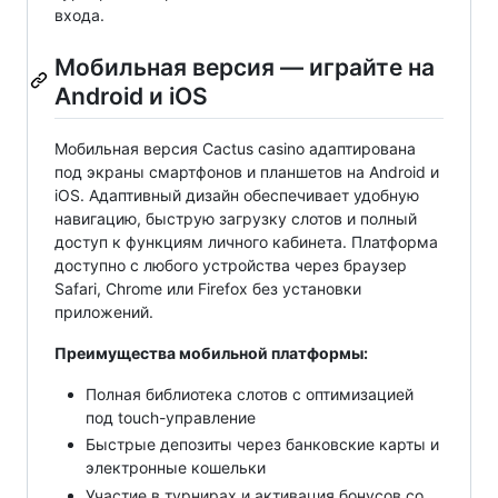
входа.
Мобильная версия — играйте на
Android и iOS
Мобильная версия Cactus casino адаптирована
под экраны смартфонов и планшетов на Android и
iOS. Адаптивный дизайн обеспечивает удобную
навигацию, быструю загрузку слотов и полный
доступ к функциям личного кабинета. Платформа
доступно с любого устройства через браузер
Safari, Chrome или Firefox без установки
приложений.
Преимущества мобильной платформы:
Полная библиотека слотов с оптимизацией
под touch-управление
Быстрые депозиты через банковские карты и
электронные кошельки
Участие в турнирах и активация бонусов со