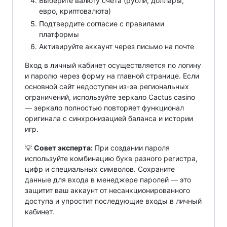
Выберите валюту счета (рубли, доллары,
евро, криптовалюта)
Подтвердите согласие с правилами
платформы
Активируйте аккаунт через письмо на почте
Вход в личный кабинет осуществляется по логину
и паролю через форму на главной странице. Если
основной сайт недоступен из-за региональных
ограничений, используйте зеркало Cactus casino
— зеркало полностью повторяет функционал
оригинала с синхронизацией баланса и истории
игр.
💡
Совет эксперта:
При создании пароля
используйте комбинацию букв разного регистра,
цифр и специальных символов. Сохраните
данные для входа в менеджере паролей — это
защитит ваш аккаунт от несанкционированного
доступа и упростит последующие входы в личный
кабинет.