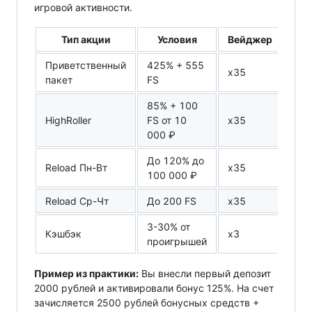
игровой активности.
Тип акции
Условия
Вейджер
Приветственный
425% + 555
x35
7 д
пакет
FS
85% + 100
HighRoller
FS от 10
x35
7 д
000 ₽
До 120% до
Reload Пн-Вт
x35
7 д
100 000 ₽
Reload Ср-Чт
До 200 FS
x35
7 д
3-30% от
Кэшбэк
x3
Еже
проигрышей
Пример из практики:
Вы внесли первый депозит
2000 рублей и активировали бонус 125%. На счет
зачисляется 2500 рублей бонусных средств +