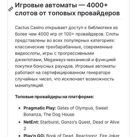
Игровые автоматы — 4000+
слотов от топовых провайдеров
Cactus Casino открывает доступ к библиотеке из
более чем 4000 игр от 100+ провайдеров. Слоты
представлены во всех популярных категориях:
классические трехбарабанные, современные
видеослоты, игры с прогрессивными
джекпотами, Megaways-механикой и функцией
покупки бонусных раундов. Игровые автоматы
работают на сертифицированном генераторе
случайных чисел, что исключает возможность
манипуляций.
Топовые провайдеры на платформе:
Pragmatic Play:
Gates of Olympus, Sweet
Bonanza, The Dog House
NetEnt:
Starburst, Gonzo's Quest, Dead or Alive
2
Play'n GO:
Book of Dead, Reactoonz, Fire Joker