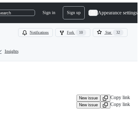
Appearance settings
Sign in
Sign up
search
Notifications
Fork
10
Star
32
Insights
Copy link
New issue
Copy link
New issue