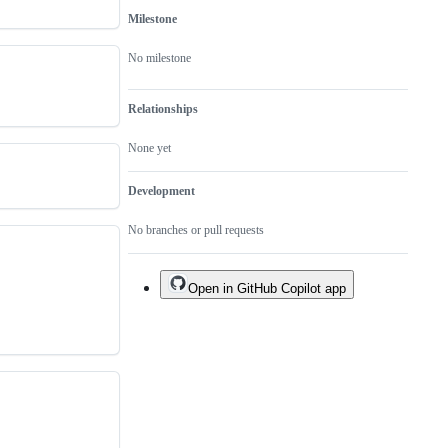
Milestone
No milestone
Relationships
None yet
Development
No branches or pull requests
Open in GitHub Copilot app