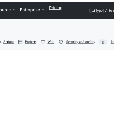
Pricing
ource
Enterprise
Type
/
to 
Actions
Projects
Wiki
Security and quality
0