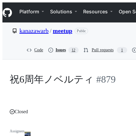
S
Navigation Menu
k
Platform
Solutions
Resources
Open S
i
p
t
kanazawarb
/
meetup
Public
o
c
o
n
Code
Issues
Pull requests
12
1
t
e
n
t
祝6周年ノベルティ
#879
Closed
Assignees