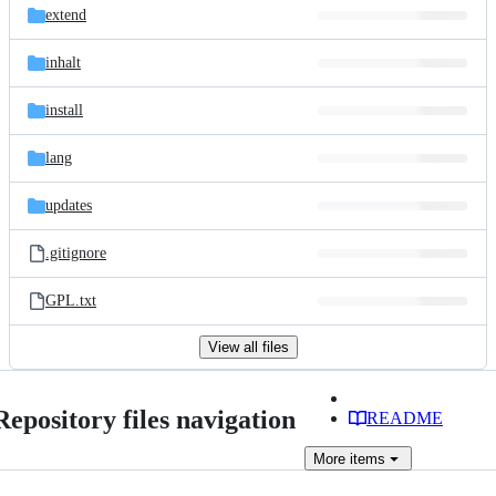
extend
inhalt
install
lang
updates
.gitignore
GPL.txt
View all files
Repository files navigation
README
More
items