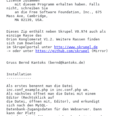
License zusammen

    mit diesem Programm erhalten haben. Falls 
nicht, schreiben Sie

    an die Free Software Foundation, Inc., 675 
Mass Ave, Cambridge,

    MA 02139, USA.

Dieses Zip enthält neben Skrupel V0.974 auch als 
einzige Rasse das

Orion Konglomerat V1.2. Weitere Rassen finden 
sich zum Download

im Skrupelportal unter 
http://www.skrupel.de
-> oder unter 
https://github.com/skrupel
 (Mirror)

Gruss Bernd Kantoks (bernd@kantoks.de)

Installation

------------

Als erstes benennt man die Datei 
inc.conf_example.php in inc.conf.php um.

Als nächstes öffnet man die Datei mit einem 
Editor (Rechtsklick auf

die Datei, öffnen mit, Editor), und erkundigt 
sich nach den MySQL-

Datenbank-Zugangsdaten für den Webserver. Dann 
kann der Platz
