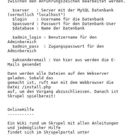
zwischen den Anführungszeichen bearbeitet werden.

  $server   : Server mit der MySQL Datenbank 
(vermutlich "localhost")

  $login    : Username für die Datenbank

  $password : Passwort für den Datenbank-User

  $database : Name der Datenbank

  $admin_login : Benutzername für den 
Adminbereich

  $admin_pass  : Zugangspasswort für den 
Adminbereich

  $absenderemail : Von hier aus werden die E-
Mails gesendet

Dann werden alle Dateien auf den Webserver 
geladen. Sobald das

gemacht ist, ruft man mit dem Webbrowser die 
Datei /install.php

auf, um den Vorgang abzuschliessen. Danach ist 
Skrupel spielbereit!

OnlineHilfe

-----------

Ein Wiki rund um Skrupel mit allen Anleitungen 
und jedmöglicher Hilfe

findet sich im Skrupelportal unter 