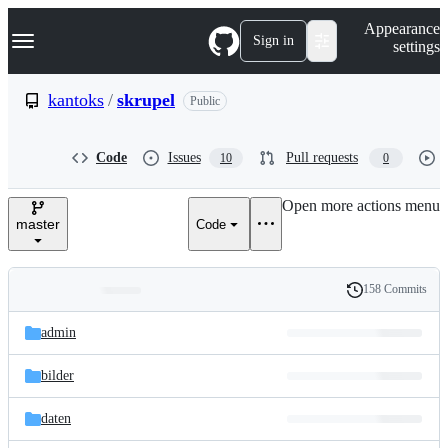
S
Navigation Menu
Appearance
k
Sign in
settings
i
p
t
kantoks
/
skrupel
Public
o
c
o
Code
Issues
Pull requests
10
0
n
t
e
Open more actions menu
n
master
Code
t
158 Commits
Folders
History
Latest
and
admin
commit
files
bilder
daten