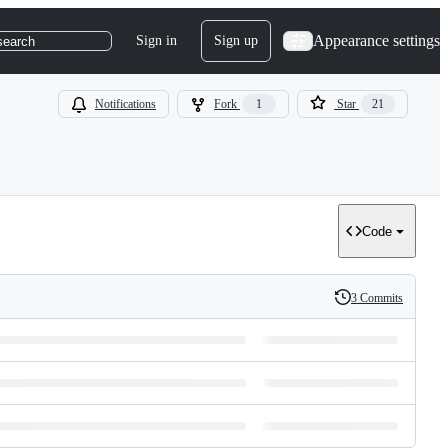
Appearance settings
Sign in
Sign up
search
Notifications
Fork
1
Star
21
Code
3 Commits
History