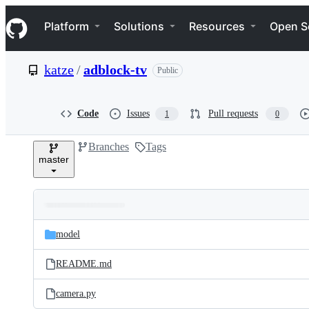
S
Navigation Menu
k
Platform
Solutions
Resources
Open S
i
p
t
katze
/
adblock-tv
Public
o
c
o
n
Code
Issues
Pull requests
1
0
t
e
Branches
Tags
n
master
t
Folders
Latest
and
model
commit
files
README.md
camera.py