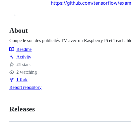
https://github.com/tensorflow/examp
About
Coupe le son des publicités TV avec un Raspberry Pi et Teachab
Readme
Resources
Activity
21
stars
Stars
2
watching
Watchers
1
fork
Forks
Report repository
Releases