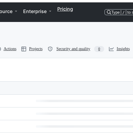
Pricing
ource
Enterprise
Type
/
to 
Actions
Projects
Security and quality
Insights
0